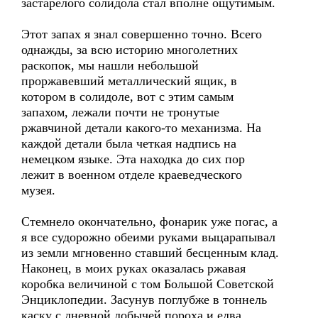
застарелого солидола стал вполне ощутимым.
Этот запах я знал совершенно точно. Всего
однажды, за всю историю многолетних
раскопок, мы нашли небольшой
проржавевший металлический ящик, в
котором в солидоле, вот с этим самым
запахом, лежали почти не тронутые
ржавчиной детали какого-то механизма. На
каждой детали была четкая надпись на
немецком языке. Эта находка до сих пор
лежит в военном отделе краеведческого
музея.
Стемнело окончательно, фонарик уже погас, а
я все судорожно обеими руками выцарапывал
из земли мгновенно ставший бесценным клад.
Наконец, в моих руках оказалась ржавая
коробка величиной с том Большой Советской
Энциклопедии. Засунув поглубже в тоннель
каску с дневной добычей пороха и едва