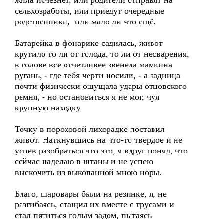
жила исчезнет, или родители отправят на
сельхозработы, или приедут очередные
родственники, или мало ли что ещё.
Батарейка в фонарике садилась, живот
крутило то ли от голода, то ли от несварения,
в голове все отчетливее звенела мамкина
ругань, - где тебя черти носили, - а задница
почти физически ощущала удары отцовского
ремня, - но остановиться я не мог, чуя
крупную находку.
Точку в пороховой лихорадке поставил
живот. Наткнувшись на что-то твердое и не
успев разобраться что это, я вдруг понял, что
сейчас наделаю в штаны и не успею
выскочить из выкопанной мною норы.
Благо, шаровары были на резинке, я, не
разгибаясь, стащил их вместе с трусами и
стал пятиться голым задом, пытаясь