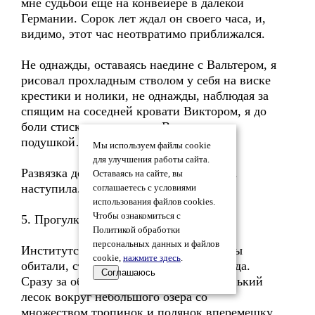
мне судьбой еще на конвейере в далекой
Германии. Сорок лет ждал он своего часа, и,
видимо, этот час неотвратимо приближался.
Не однажды, оставаясь наедине с Вальтером, я
рисовал прохладным стволом у себя на виске
крестики и нолики, не однажды, наблюдая за
спящим на соседней кровати Виктором, я до
боли стискивал рукоятку Вальтера под
подушкой…
Мы используем файлы cookie
для улучшения работы сайта.
Развязка должна была наступить, и она
Оставаясь на сайте, вы
наступила.
соглашаетесь с условиями
использования файлов cookies.
Чтобы ознакомиться с
5. Прогулка
Политикой обработки
персональных данных и файлов
Институтское общежитие, в котором мы
cookie,
нажмите здесь
.
обитали, стояло на самой окраине города.
Соглашаюсь
Сразу за общежитием начинался жиденький
лесок вокруг небольшого озера со
множеством тропинок и полянок вперемешку