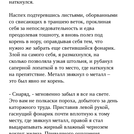
наткнулся.
Наспех подтеревшись листьями, оборванными
со свисающих в траншею веток, проклиная
себя за непоследовательность и едва
преодолевая тошноту, я вновь полез под
корень в нору, оправдывая себя тем, что
нужно же забрать еще светившийся фонарик.
Злой на самого себя, я размахнулся, на
сколько позволяла узкая штольня, и рубанул
саперной лопаткой в то место, где наткнулся
на препятствие. Металл звякнул о металл –
это был явно не корень.
- Снаряд, - мгновенно забыл я все на свете.
Это вам не полкаски пороха, добытого за день
каторжного труда. Приставив левой рукой,
гаснущий фонарик почти вплотную к тому
месту, где звякнул металл, правой я стал
выцарапывать жирный влажный чернозем
вокруг железа. Привычного ощущения