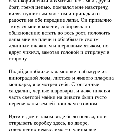
бело-коричневый лохматый пес - мой друг и
брат, гремя цепью, помчался мне навстречу,
виляя пушистым хвостом и припадая от
радости на обе передние лапы. Он привычно
ткнулся мне в колени, собираясь по
обыкновению встать во весь рост, положить
лапы мне на плечи и облобызать своим
длинным влажным и шершавым языком, но
вдруг чихнул, замотал головой и отпрянул в
сторону.
Подойдя поближе к лампочке в абажуре из
виноградной лозы, листьев и живого плафона
мошкары, я осмотрел себя. Стоптанные
сандалии, черные шаровары, и даже нижняя
часть светлой майки на животе были густо
перепачканы землей пополам с говном.
Идти в дом в таком виде было нельзя, но и
открывать коробку здесь, во дворе,
совершенно немыслимо – с улицы все