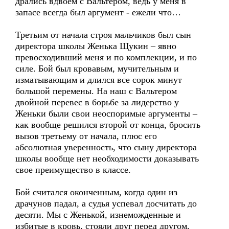
дрались вдвоем с Вальтером, ведь у меня в
запасе всегда был аргумент - ежели что…
Третьим от начала строя мальчиков был сын
директора школы Женька Щукин – явно
превосходивший меня и по комплекции, и по
силе. Бой был кровавым, мучительным и
изматывающим и длился все сорок минут
большой перемены. На наш с Вальтером
двойной перевес в борьбе за лидерство у
Женьки были свои неоспоримые аргументы –
как вообще решился второй от конца, бросить
вызов третьему от начала, плюс его
абсолютная уверенность, что сыну директора
школы вообще нет необходимости доказывать
свое преимущество в классе.
Бой считался оконченным, когда один из
драчунов падал, а судья успевал досчитать до
десяти. Мы с Женькой, изнеможденные и
избитые в кровь, стояли друг перед другом,