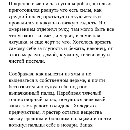
Покрепче взявшись за угол коробки, я только
приготовился рвануть что есть силы, как
средний палец проткнул тонкую жесть и
провалился в какую-то вязкую гадость. Я с
омерзением отдернул руку, там могло быть все
что угодно – и змея, и черви, и земляная
лягушка, и еще чёрт те что. Хотелось врезать
самому себе за глупость и бежать, наконец, от
этого маразма, домой, к ужину, телевизору и
чистой постели.
Соображая, как вылезти из ямы и не
выделаться в собственном дерьме, я почти
бессознательно сунул себе под нос
выпачканный палец. Перебивая тяжелый
тошнотворный запах, почудился знакомый
запах застарелого солидола. Холодея от
предчувствия, я растер остатки вещества
между средним и большим пальцами и почти
воткнул пальцы себе в ноздри. Запах