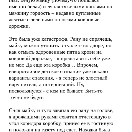
глаз, белую майку (почему-то попалась
именно белая) и ляпая тяжелыми каплями на
мамкину гордость – недавно купленные
желтые с зелеными полосами ковровые
дорожки.
Это была уже катастрофа. Рану не спрячешь,
майку можно утопить в туалете во дворе, но
как отмыть здоровенные пятна крови на
ковровой дорожке, - я представить себе уже
не мог. Да еще эта коробка… Впрочем,
изворотливое детское сознание уже искало
варианты спасения, - я теперь не злостный
нарушитель, а потерпевший. Ну,
поскользнулся - с кем не бывает. Бить-то
точно не будут.
Сняв майку и туго завязав ею рану на голове,
я дрожащими руками схватил отлетевшую в
угол коридора коробку, принес ее в гостиную
и положил на газету под свет. Находка была