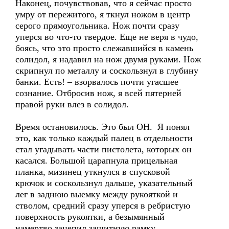
Наконец, почувствовав, что я сейчас просто
умру от пережитого, я ткнул ножом в центр
серого прямоугольника. Нож почти сразу
уперся во что-то твердое. Еще не веря в чудо,
боясь, что это просто слежавшийся в камень
солидол, я надавил на нож двумя руками. Нож
скрипнул по металлу и соскользнул в глубину
банки. Есть! – взорвалось почти угасшее
сознание. Отбросив нож, я всей пятерней
правой руки влез в солидол.
Время остановилось. Это был ОН. Я понял
это, как только каждый палец в отдельности
стал угадывать части пистолета, которых он
касался. Большой царапнула прицельная
планка, мизинец уткнулся в спусковой
крючок и соскользнул дальше, указательный
лег в заднюю выемку между рукояткой и
стволом, средний сразу уперся в ребристую
поверхность рукоятки, а безымянный
намертво зацепил защитную рамку