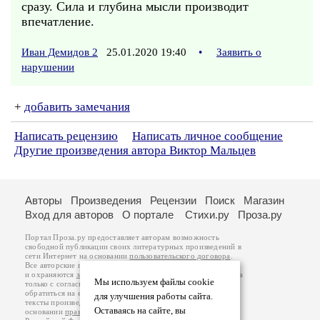
сразу. Сила и глубина мысли производит
впечатление.
Иван Демидов 2
25.01.2020 19:40
•
Заявить о
нарушении
+
добавить замечания
Написать рецензию
Написать личное сообщение
Другие произведения автора Виктор Мальцев
Авторы
Произведения
Рецензии
Поиск
Магазин
Вход для авторов
О портале
Стихи.ру
Проза.ру
Портал Проза.ру предоставляет авторам возможность
свободной публикации своих литературных произведений в
сети Интернет на основании
пользовательского договора
.
Все авторские права на произведения принадлежат авторам
и охраняются
законом
. Перепечатка произведений возможна
Мы используем файлы cookie
только с согласия его автора, к которому вы можете
обратиться на его авторской странице. Ответственность за
для улучшения работы сайта.
тексты произведений авторы несут самостоятельно на
Оставаясь на сайте, вы
основании
правил публикации
и
законодательства