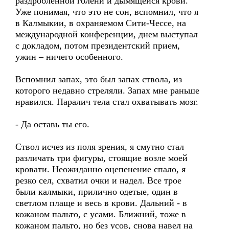
раздробленной голени и дымящейся крови.
Уже понимая, что это не сон, вспомнил, что я
в Калмыкии, в охраняемом Сити-Чессе, на
международной конференции, днем выступал
с докладом, потом президентский прием,
ужин – ничего особенного.
Вспомнил запах, это был запах ствола, из
которого недавно стреляли. Запах мне раньше
нравился. Паралич тела стал охватывать мозг.
- Да оставь ты его.
Ствол исчез из поля зрения, я смутно стал
различать три фигуры, стоящие возле моей
кровати. Неожиданно оцепенение спало, я
резко сел, схватил очки и надел. Все трое
были калмыки, прилично одетые, один в
светлом плаще и весь в крови. Дальний - в
кожаном пальто, с усами. Ближний, тоже в
кожаном пальто, но без усов, снова навел на