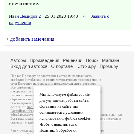
впечатление.
Иван Демидов 2
25.01.2020 19:40
•
Заявить о
нарушении
+
добавить замечания
Авторы
Произведения
Рецензии
Поиск
Магазин
Вход для авторов
О портале
Стихи.ру
Проза.ру
Портал Проза.ру предоставляет авторам возможность
свободной публикации своих литературных произведений в
сети Интернет на основании
пользовательского договора
.
Все авторские права на произведения принадлежат авторам
и охраняются
законом
. Перепечатка произведений возможна
Мы используем файлы cookie
только с согласия его автора, к которому вы можете
обратиться на его авторской странице. Ответственность за
для улучшения работы сайта.
тексты произведений авторы несут самостоятельно на
Оставаясь на сайте, вы
основании
правил публикации
и
законодательства
Российской Федерации
. Данные пользователей
соглашаетесь с условиями
обрабатываются на основании
Политики обработки персональных данных
.
использования файлов cookies.
Вы также можете посмотреть более подробную
информацию о портале
и
связаться с администрацией
.
Чтобы ознакомиться с
Политикой обработки
Ежедневная аудитория портала Проза.ру – порядка 100 тысяч