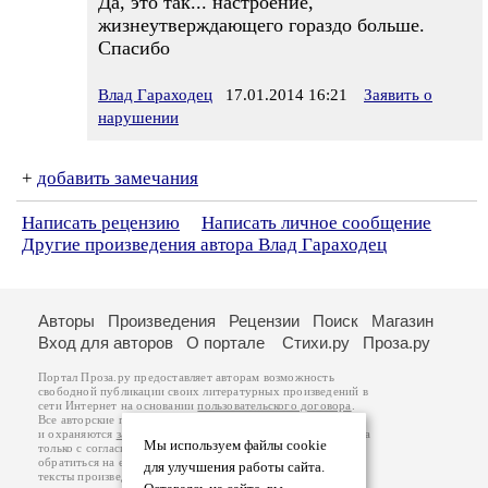
Да, это так... настроение,
жизнеутверждающего гораздо больше.
Спасибо
Влад Гараходец
17.01.2014 16:21
Заявить о
нарушении
+
добавить замечания
Написать рецензию
Написать личное сообщение
Другие произведения автора Влад Гараходец
Авторы
Произведения
Рецензии
Поиск
Магазин
Вход для авторов
О портале
Стихи.ру
Проза.ру
Портал Проза.ру предоставляет авторам возможность
свободной публикации своих литературных произведений в
сети Интернет на основании
пользовательского договора
.
Все авторские права на произведения принадлежат авторам
и охраняются
законом
. Перепечатка произведений возможна
Мы используем файлы cookie
только с согласия его автора, к которому вы можете
обратиться на его авторской странице. Ответственность за
для улучшения работы сайта.
тексты произведений авторы несут самостоятельно на