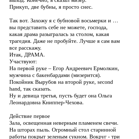
выход. Конечно, я сказал мизер.
Прикуп, две бубны, я просто снес.
Так вот. Захожу я с бубновой восьмерки и …
вы представить себе не можете, господа,
какая драма разыгралась за столом, какая
трагедия. Даже не пробуйте. Лучше я сам вам
все расскажу.
Итак, ДРАМА.
Участвуют:
На первой руке – Егор Андреевич Ермолкин,
мужчина с бакенбардами (мизерится).
Покойник Вырубов на второй руке, second
hand, так сказать.
Ну и девица третья, пусть будет она Ольга
Леонардовна Книппер-Чехова.
Действие первое
Зала, освещенная неверным пламенем свечи.
На шторах пыль. Огромный стол старинной
работы покрыт зеленым сукном. Вокруг - три