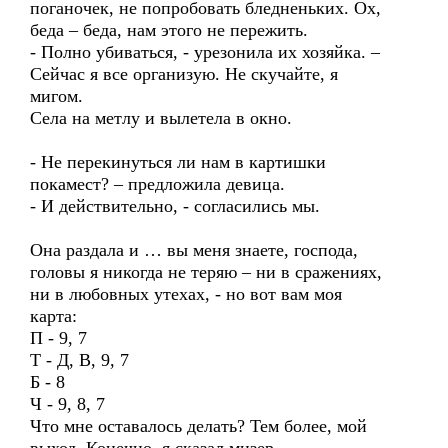
поганочек, не попробовать бледненьких. Ох,
беда – беда, нам этого не пережить.
- Полно убиваться, - урезонила их хозяйка. –
Сейчас я все организую. Не скучайте, я
мигом.
Села на метлу и вылетела в окно.
- Не перекинуться ли нам в картишки
покамест? – предложила девица.
- И действительно, - согласились мы.
Она раздала и … вы меня знаете, господа,
головы я никогда не теряю – ни в сражениях,
ни в любовных утехах, - но вот вам моя
карта:
П - 9, 7
Т - Д, В, 9, 7
Б - 8
Ч - 9, 8, 7
Что мне оставалось делать? Тем более, мой