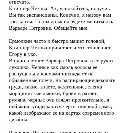
отвечать.
Книппер-Чехова. Ах, успокойтесь, поручик.
Вы так экспансивны. Конечно, я назову вам
три карты. Но вы должны будете жениться на
Варваре Петровне. Обещайте мне.
Ермолкин часто и быстро машет головой,
Книппер-Чехова привстает и что-то шепчет
Егору в ухо.
В окно влетает Варвара Петровна, в ее руках
лукошко. Черные как смоль волосы ее
распущены и космами ниспадают на
обнаженные плечи, на распирающие декольте
груди, такие, знаете, желтенькие, слегка
морщинистые дыньки, брови в разлет,
румяна, черные очи глядят пронзительно, в
ней живо угадываются черты пиковой дамы,
какой изображают ее на картах современного
дизайна.
Вырубов. Ну что же, а теперь пирком да за