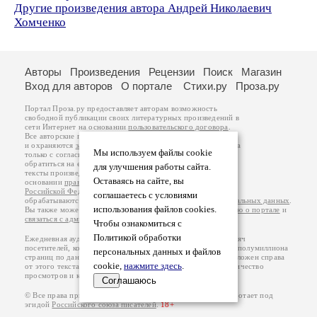
Другие произведения автора Андрей Николаевич
Хомченко
Авторы
Произведения
Рецензии
Поиск
Магазин
Вход для авторов
О портале
Стихи.ру
Проза.ру
Портал Проза.ру предоставляет авторам возможность
свободной публикации своих литературных произведений в
сети Интернет на основании
пользовательского договора
.
Все авторские права на произведения принадлежат авторам
и охраняются
законом
. Перепечатка произведений возможна
Мы используем файлы cookie
только с согласия его автора, к которому вы можете
обратиться на его авторской странице. Ответственность за
для улучшения работы сайта.
тексты произведений авторы несут самостоятельно на
Оставаясь на сайте, вы
основании
правил публикации
и
законодательства
Российской Федерации
. Данные пользователей
соглашаетесь с условиями
обрабатываются на основании
Политики обработки персональных данных
.
использования файлов cookies.
Вы также можете посмотреть более подробную
информацию о портале
и
связаться с администрацией
.
Чтобы ознакомиться с
Политикой обработки
Ежедневная аудитория портала Проза.ру – порядка 100 тысяч
посетителей, которые в общей сумме просматривают более полумиллиона
персональных данных и файлов
страниц по данным счетчика посещаемости, который расположен справа
cookie,
нажмите здесь
.
от этого текста. В каждой графе указано по две цифры: количество
просмотров и количество посетителей.
Соглашаюсь
© Все права принадлежат авторам, 2000-2026. Портал работает под
эгидой
Российского союза писателей
.
18+