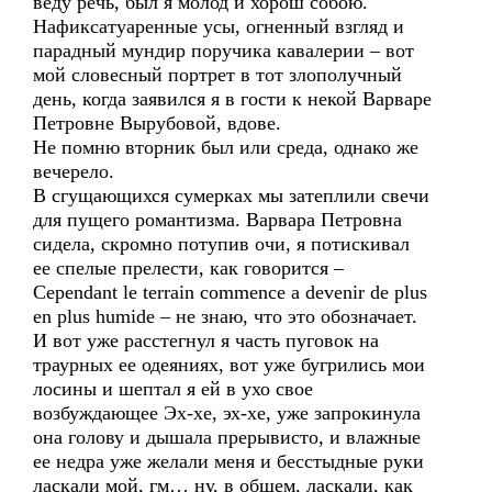
веду речь, был я молод и хорош собою.
Нафиксатуаренные усы, огненный взгляд и
парадный мундир поручика кавалерии – вот
мой словесный портрет в тот злополучный
день, когда заявился я в гости к некой Варваре
Петровне Вырубовой, вдове.
Не помню вторник был или среда, однако же
вечерело.
В сгущающихся сумерках мы затеплили свечи
для пущего романтизма. Варвара Петровна
сидела, скромно потупив очи, я потискивал
ее спелые прелести, как говорится –
Cependant le terrain commence a devenir de plus
en plus humide – не знаю, что это обозначает.
И вот уже расстегнул я часть пуговок на
траурных ее одеяниях, вот уже бугрились мои
лосины и шептал я ей в ухо свое
возбуждающее Эх-хе, эх-хе, уже запрокинула
она голову и дышала прерывисто, и влажные
ее недра уже желали меня и бесстыдные руки
ласкали мой, гм… ну, в общем, ласкали, как