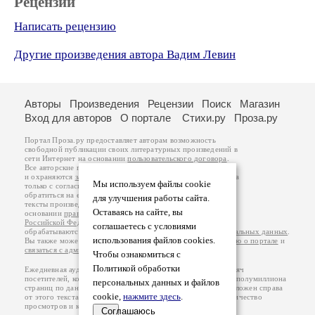
Рецензии
Написать рецензию
Другие произведения автора Вадим Левин
Авторы
Произведения
Рецензии
Поиск
Магазин
Вход для авторов
О портале
Стихи.ру
Проза.ру
Портал Проза.ру предоставляет авторам возможность
свободной публикации своих литературных произведений в
сети Интернет на основании
пользовательского договора
.
Все авторские права на произведения принадлежат авторам
и охраняются
законом
. Перепечатка произведений возможна
Мы используем файлы cookie
только с согласия его автора, к которому вы можете
обратиться на его авторской странице. Ответственность за
для улучшения работы сайта.
тексты произведений авторы несут самостоятельно на
Оставаясь на сайте, вы
основании
правил публикации
и
законодательства
Российской Федерации
. Данные пользователей
соглашаетесь с условиями
обрабатываются на основании
Политики обработки персональных данных
.
использования файлов cookies.
Вы также можете посмотреть более подробную
информацию о портале
и
связаться с администрацией
.
Чтобы ознакомиться с
Политикой обработки
Ежедневная аудитория портала Проза.ру – порядка 100 тысяч
посетителей, которые в общей сумме просматривают более полумиллиона
персональных данных и файлов
страниц по данным счетчика посещаемости, который расположен справа
cookie,
нажмите здесь
.
от этого текста. В каждой графе указано по две цифры: количество
просмотров и количество посетителей.
Соглашаюсь