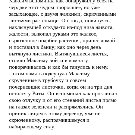
Максим вспоминал как обнаружил у себя на
чердаке этот чудом проросшее, но уже
засыхающее, с двумя жалкими, скрюченными
листьями растеньице. Он тогда, повинуясь,
нахлынувшей откуда-то из-под низа живота,
жалости, выкопал руками это жалкое,
скрюченное подобие растения, принес домой
и поставил в банку; как оно через день
вытянуло листики. Вытянувшиеся листья,
стоило Максиму войти в комнату,
поворачивались и как бы тянулись к нему.
Потом память подсунула Максиму
скрученные в трубочку и совсем
почерневшие листочки, когда он на три дня
остался у Риты. Он вспоминал как проклинал
свою отлучку и от его стенаний листья прямо
на глазах зеленели и распрямлялись. Он
приник лицом к этому деревцу, уже не
скрюченному, распрямившемуся и
набирающему силу.