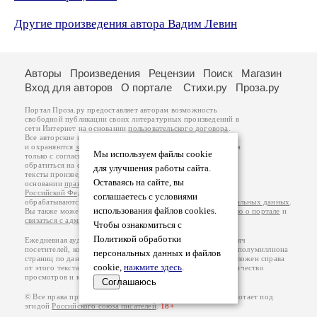
Другие произведения автора Вадим Левин
Авторы
Произведения
Рецензии
Поиск
Магазин
Вход для авторов
О портале
Стихи.ру
Проза.ру
Портал Проза.ру предоставляет авторам возможность
свободной публикации своих литературных произведений в
сети Интернет на основании
пользовательского договора
.
Все авторские права на произведения принадлежат авторам
и охраняются
законом
. Перепечатка произведений возможна
Мы используем файлы cookie
только с согласия его автора, к которому вы можете
обратиться на его авторской странице. Ответственность за
для улучшения работы сайта.
тексты произведений авторы несут самостоятельно на
Оставаясь на сайте, вы
основании
правил публикации
и
законодательства
Российской Федерации
. Данные пользователей
соглашаетесь с условиями
обрабатываются на основании
Политики обработки персональных данных
.
использования файлов cookies.
Вы также можете посмотреть более подробную
информацию о портале
и
связаться с администрацией
.
Чтобы ознакомиться с
Политикой обработки
Ежедневная аудитория портала Проза.ру – порядка 100 тысяч
посетителей, которые в общей сумме просматривают более полумиллиона
персональных данных и файлов
страниц по данным счетчика посещаемости, который расположен справа
cookie,
нажмите здесь
.
от этого текста. В каждой графе указано по две цифры: количество
просмотров и количество посетителей.
Соглашаюсь
© Все права принадлежат авторам, 2000-2026. Портал работает под
эгидой
Российского союза писателей
.
18+