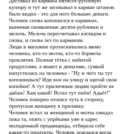
Доставал из кармана пятисот-рублевую
купюру и тут же засовывал в карман штанов:
было видно - это для него большие деньги.
Человек снова копошился в карманах,
вынимая скомканные десяти-рублевки и
мелочь. Мелочь пересчитывал взглядом и
снова, и снова лез по карманам.
Люди в магазине протискивались мимо
человека, кто-то молча, кто-то бормоча
проклятия. Полная тётка с набитой
продуктами, а может и деньгами, сумкой
напустилась на человека - "Ну и чего ты тут
копошишься? Иди вон на улицу и щитай свои
копейки! А тут приличным людям пройти не
даёшь! Хам какой! Встал тут пнём! Адьёт!"
Человек покорно отошел чуть в сторону,
пропуская женщину к прилавку.
Человек встал за женщиной и молча ожидал
пока та, опять с упрёками уже в адрес
молоденькой продавщицы, отбирала себе
какие-то продукты. Человек дождался когда