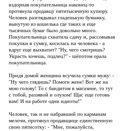
вздорная покупательница наконец-то
протянула продавцу пятитысячную купюру.
Человек разглядывал гладенькую бумажку,
вынутую из кошелька где таких и еще
тысячных бумаг было довольно много.
Покупательница схватила сдачу и, рассовывая
покупки в сумку, косилась на человека - а
вдруг еще выхватит? "Ну, чего смотришь?
Украсть хочешь, подлец?" - шёпотом орала
покупательница.
Придя домой женщина всучила сумки мужу: -
"Ну чего глядишь? Помоги жене! Вот же на
мою голову! То с бандитом в магазине, то тут
с тобой, раззявой и олухом! Щас еще готовь
вам! И на работе одни идиоты!"
Человек, так и не набравший по карманам
мелочи, протянул продавщице единственную
свою пятисотку: - "Мне, пожалуйста,