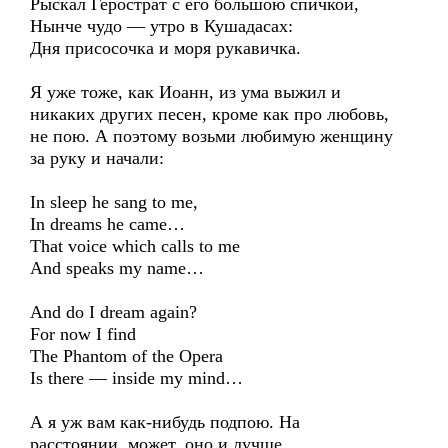
Рыскал Герострат с его большою спичкой,
Нынче чудо — утро в Кушадасах:
Дня присосочка и моря рукавичка.
Я уже тоже, как Иоанн, из ума выжил и
никаких других песен, кроме как про любовь,
не пою. А поэтому возьми любимую женщину
за руку и начали:
In sleep he sang to me,
In dreams he came…
That voice which calls to me
And speaks my name…
And do I dream again?
For now I find
The Phantom of the Opera
Is there — inside my mind…
А я уж вам как-нибудь подпою. На
расстоянии, может, оно и лучше.