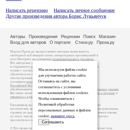
Написать рецензию
Написать личное сообщение
Другие произведения автора Борис Лукьянчук
Авторы
Произведения
Рецензии
Поиск
Магазин
Вход для авторов
О портале
Стихи.ру
Проза.ру
Портал Проза.ру предоставляет авторам возможность
свободной публикации своих литературных произведений в
сети Интернет на основании
пользовательского договора
.
Все авторские права на произведения принадлежат авторам
и охраняются
законом
. Перепечатка произведений возможна
Мы используем файлы cookie
только с согласия его автора, к которому вы можете
обратиться на его авторской странице. Ответственность за
для улучшения работы сайта.
тексты произведений авторы несут самостоятельно на
Оставаясь на сайте, вы
основании
правил публикации
и
законодательства
Российской Федерации
. Данные пользователей
соглашаетесь с условиями
обрабатываются на основании
Политики обработки персональных данных
.
использования файлов cookies.
Вы также можете посмотреть более подробную
информацию о портале
и
связаться с администрацией
.
Чтобы ознакомиться с
Политикой обработки
Ежедневная аудитория портала Проза.ру – порядка 100 тысяч
посетителей, которые в общей сумме просматривают более полумиллиона
персональных данных и файлов
страниц по данным счетчика посещаемости, который расположен справа
cookie,
нажмите здесь
.
от этого текста. В каждой графе указано по две цифры: количество
просмотров и количество посетителей.
Соглашаюсь
© Все права принадлежат авторам, 2000-2026. Портал работает под