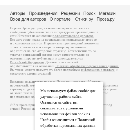
Авторы
Произведения
Рецензии
Поиск
Магазин
Вход для авторов
О портале
Стихи.ру
Проза.ру
Портал Проза.ру предоставляет авторам возможность
свободной публикации своих литературных произведений в
сети Интернет на основании
пользовательского договора
.
Все авторские права на произведения принадлежат авторам
и охраняются
законом
. Перепечатка произведений возможна
только с согласия его автора, к которому вы можете
обратиться на его авторской странице. Ответственность за
тексты произведений авторы несут самостоятельно на
основании
правил публикации
и
законодательства
Российской Федерации
. Данные пользователей
обрабатываются на основании
Политики обработки персональных данных
.
Вы также можете посмотреть более подробную
информацию о портале
и
связаться с администрацией
.
Ежедневная аудитория портала Проза.ру – порядка 100 тысяч
посетителей, которые в общей сумме просматривают более полумиллиона
страниц по данным счетчика посещаемости, который расположен справа
Мы используем файлы cookie для
от этого текста. В каждой графе указано по две цифры: количество
улучшения работы сайта.
просмотров и количество посетителей.
Оставаясь на сайте, вы
© Все права принадлежат авторам, 2000-2026. Портал работает под
соглашаетесь с условиями
эгидой
Российского союза писателей
.
18+
использования файлов cookies.
Чтобы ознакомиться с Политикой
обработки персональных данных