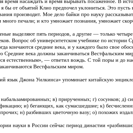
емя время насаждать и время вырывать посаженное. В ист
 я бы от объятий Клио предпочел уклониться. Это пуст
ания производит. Мое дело байки про науку рассказыват
много печали; и кто умножает познания, умножает скорб
ченые выделяют пять периодов, а другие — только четыр
еков. Вопрос об университетском учебнике по истории С
да кончаются средние века, и у каждого было свое обос
что Средние века должны заканчиваться Вестфальским м
ся естественным», — ответил вождь. С той поры и до н
заканчиваются Вестфальским миром.
кий язык Джона Уилкинса» упоминает китайскую энцикло
набальзамированных; в) прирученных; г) сосунков; д) си
сификацию; и) бегающих, как сумасшедшие; к) бесчислен
прочих; н) разбивших цветочную вазу; о) похожих издал
тории науки в России сейчас период династии «разбивши