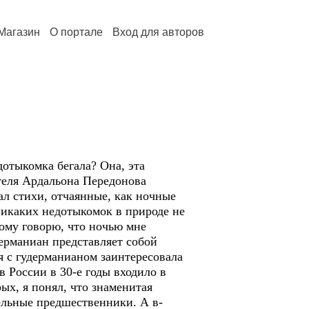
Магазин
О портале
Вход для авторов
отыкомка бегала? Она, эта
ителя Ардальона Передонова
ал стихи, отчаянные, как ночные
никаких недотыкомок в природе не
тому говорю, что ночью мне
ерманиан представляет собой
я с гудерманианом заинтересовала
 России в 30-е годы входило в
ых, я понял, что знаменитая
тельные предшественники. А в-