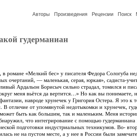
Авторы
Произведения
Рецензии
Поиск
какой гудерманиан
 в романе «Мелкий бес» у писателя Федора Сологуба нед
ых очертаний, — маленькая, серая, юркая», садиста-уч
шливый Ардальон Борисыч сильно страдал, томился и пис
округ меня вьётся да вертится…» Но как вы понимаете, 
 фантазии, навроде хрунечек у Григория Остера. Я это к 
. В отличие от упомянутой недотыкомки и хрунечек, гуд
 может быть как большим, так и маленьким. Меня истори
бнаружил, что интегрирование с помощью гудерманиана в
еской подготовки индустриальных техникумов. Во- втор
лась не на пустом месте, а у нее в России были замеча