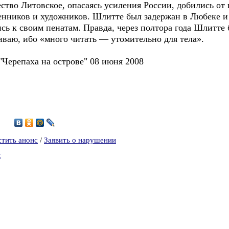
тво Литовское, опасаясь усиления России, добились от 
енников и художников. Шлитте был задержан в Любеке и 
сь к своим пенатам. Правда, через полтора года Шлитте
иваю, ибо «много читать — утомительно для тела».
паха на острове" 08 июня 2008
4
стить анонс
/
Заявить о нарушении
к