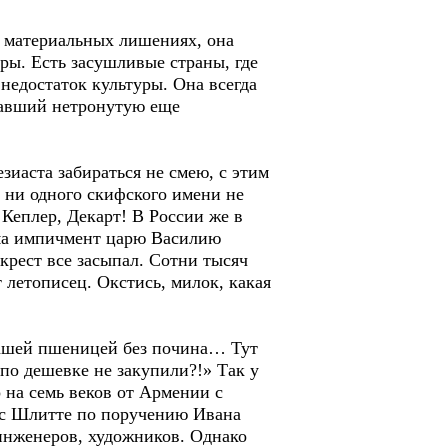
и материальных лишениях, она
ры. Есть засушливые страны, где
 недостаток культуры. Она всегда
вавший нетронутую еще
зиаста забираться не смею, с этим
в ни одного скифского имени не
 Кеплер, Декарт! В России же в
ума импичмент царю Василию
крест все засыпал. Сотни тысяч
 летописец. Окстись, милок, какая
 нашей пшеницей без почина… Тут
 по дешевке не закупили?!» Так у
 на семь веков от Армении с
анс Шлитте по поручению Ивана
 инженеров, художников. Однако