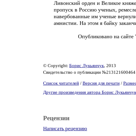
Ливонский орден и Великое княжес
пропуск в Россию ученых, ремесл
навербованные им ученые вернули
амнистии. На этом я байку заканч
Опубликовано на сайте "Чере
© Copyright:
Борис Лукьянчук
, 2013
Свидетельство о публикации №21312160046
Список читателей
/
Версия для печати
/
Разме
Другие произведения автора Борис Лукьянчу
Рецензии
Написать рецензию