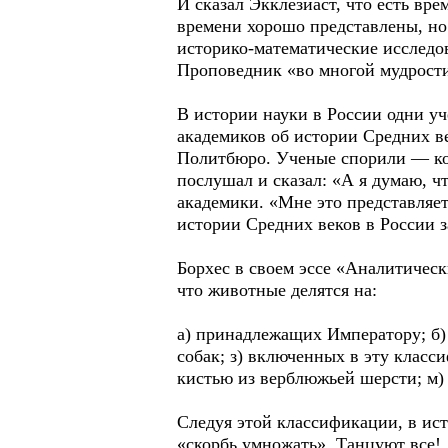
И сказал Экклезиаст, что есть вр
времени хорошо представлены, но
историко-математические исследов
Проповедник «во многой мудрости 
В истории науки в России одни у
академиков об истории Средних в
Политбюро. Ученые спорили — ког
послушал и сказал: «А я думаю, 
академики. «Мне это представляет
истории Средних веков в России 
Борхес в своем эссе «Аналитичес
что животные делятся на:
а) принадлежащих Императору; б) 
собак; з) включенных в эту клас
кистью из верблюжьей шерсти; м) 
Следуя этой классификации, в ис
«скорбь умножать». Танцуют все!