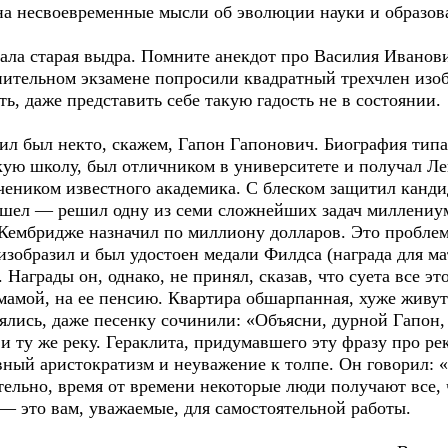
 на несвоевременные мысли об эволюции науки и образов
вала старая выдра. Помните анекдот про Василия Иванов
пительном экзамене попросили квадратный трехчлен изо
ить, даже представить себе такую гадость не в состоянии.
ил был некто, скажем, Гапон Гапонович. Биография типа
ую школу, был отличником в университете и получал Л
чеником известного академика. С блеском защитил канди
ошел — решил одну из семи сложнейших задач миллениум
Кембридже назначил по миллиону долларов. Это проблем
изобразил и был удостоен медали Филдса (награда для м
Награды он, однако, не принял, сказав, что суета все это
мамой, на ее пенсию. Квартира обшарпанная, хуже живут
ялись, даже песенку сочинили: «Объясни, дурной Гапон,
 и ту же реку. Гераклита, придумавшего эту фразу про ре
ный аристократизм и неуважение к толпе. Он говорил: «
тельно, время от времени некоторые люди получают все, 
— это вам, уважаемые, для самостоятельной работы.