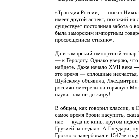
«Трагедия России, — писал Никол
имеет другой аспект, похожий на 
существует постоянная забота о в
была заморским импортным товаро
просвещением стихию».
Да и заморский импортный товар Р
— к Геродоту. Однако уверяю, что
найдете. Даже начало XVII века —
это время — сплошные несчастья,
Шуйскому объявила, Лжедмитрии п
россиян смотрели на горящую Моск
наука, нам не до жиру!
В общем, как говорил классик, в 
самое время брови насупить, сказ
нас — куда не кинь, кругом недос
Грузией запоздало. А Государи, 
Грозного завербовал в 1547-м го