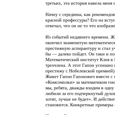
третьих, эта история навела меня
Начну с середины, как рекомендо
красной профессуры? Его на всту
отвечал, что он не то что изобраз
Из событий недавнего времени. Ж
окончил знаменитую математическ
престижную аспирантуру и стал у
бы — далеко пойдет. Он таки и п
Математический институт Клея в 
трехчлена. А этот Гапон успешно 
престижу с Нобелевской премией). 
Живет Гапон Гапонович вместе с 
«Комсомолки» за математиком гон
мы, ребята, дважды входим в одну
любили за его подчеркнутый духов
хотят, лучше не будет». И действи
становится. Конкретные примеры 