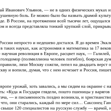
ай Иванович Ульянов, — не в одних физических муках 
душевную боль. Ее можно было бы назвать драмой культу
оде. В России, на протяжении всей тысячи лет, ощущался
м и всегда представляла тонкий хрупкий слой, прикры
оссии непросто и недешево достался. Я до времен Эккле
 в таких науках, как астрономия и математика за 17 веко
 научная революция в Европе, расцвет наук, — Галилей,
 голодомор (полмиллиона человек погибло), боярская д
равили, ляхи Москву сожгли, пепел на двадцать верст о
ву и вопили, думая, что с нею исчезает и Россия, пишет
Европе урожай, хоть завались, а мы сидим на окраине с
ать: «Куда ж Государи глядели, пошто пшеницы у варягов
тача, — и письменность поздно возникла, и христианство
ну что, они старались, каждый по мере сил… Саксонец Г
ду свыше 120 специалистов на русскую службу — врачей,