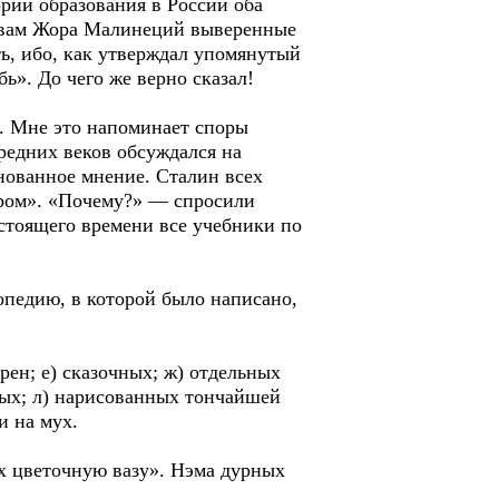
ории образования в России оба
ь вам Жора Малинеций выверенные
ь, ибо, как утверждал упомянутый
ь». До чего же верно сказал!
е. Мне это напоминает споры
редних веков обсуждался на
нованное мнение. Сталин всех
иром». «Почему?» — спросили
астоящего времени все учебники по
педию, в которой было написано,
рен; е) сказочных; ж) отдельных
ных; л) нарисованных тончайшей
и на мух.
х цветочную вазу». Нэма дурных