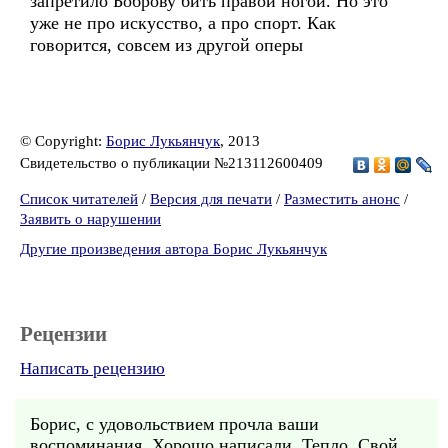
запретило Боброву бить правой ногой. Но это
уже не про искусство, а про спорт. Как
говорится, совсем из другой оперы
© Copyright:
Борис Лукьянчук
, 2013
Свидетельство о публикации №213112600409
Список читателей
/
Версия для печати
/
Разместить анонс
/
Заявить о нарушении
Другие произведения автора Борис Лукьянчук
Рецензии
Написать рецензию
Борис, с удовольствием прочла ваши
воспоминания. Хорошо написали. Тепло. Свой