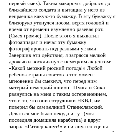
первый смех). Таким макаром я добрался до
ближайшего солдата и вытащил у него из
вещмешка какую-то бумажку. В эту бумажку я
близоруко уткнулся носом, вертя головой и
время от времени изумленно разевая рот.
(Смех громче). После этого я выхватил
фотоаппарат и начал эту бумажку
фотографировать под разными углами.
Завершив эти действия, я затрясся мелкой
дрожью и воскликнул с немецким акцентом:
«Какой мерзкий рюский погода!» Любой
ребенок страны советов в тот момент
мгновенно бы смекнул, что перед ним
матерый немецкий шпион. Шмага и Сика
рванулись на меня с таким остервенением,
что в то, что они сотрудники НКВД, им
поверил бы сам великий Станиславский.
Деваться мне было некуда и тут (моя
последняя домашняя наработка) я вдруг
заорал «Гитлер капут!» и сиганул со сцены