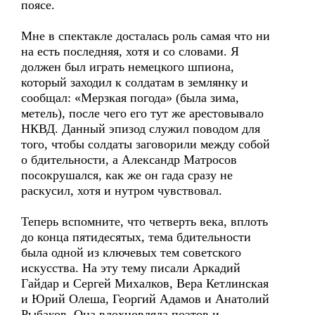
поясе.
Мне в спектакле досталась роль самая что ни
на есть последняя, хотя и со словами. Я
должен был играть немецкого шпиона,
который заходил к солдатам в землянку и
сообщал: «Мерзкая погода» (была зима,
метель), после чего его тут же арестовывало
НКВД. Данный эпизод служил поводом для
того, чтобы солдаты заговорили между собой
о бдительности, а Александр Матросов
посокрушался, как же он гада сразу не
раскусил, хотя и нутром чувствовал.
Теперь вспомните, что четверть века, вплоть
до конца пятидесятых, тема бдительности
была одной из ключевых тем советского
искусства. На эту тему писали Аркадий
Гайдар и Сергей Михалков, Вера Кетлинская
и Юрий Олеша, Георгий Адамов и Анатолий
Рыбаков. Она вдохновляла поэтов и