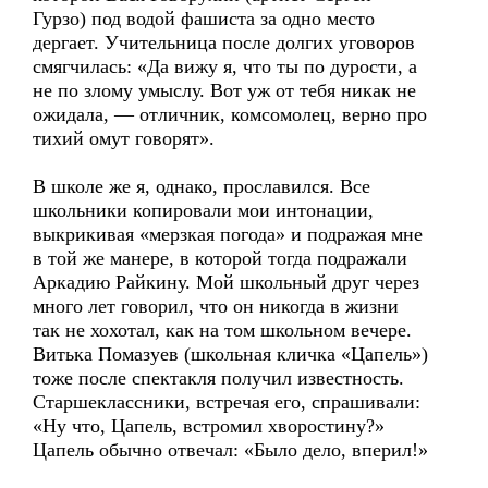
Гурзо) под водой фашиста за одно место
дергает. Учительница после долгих уговоров
смягчилась: «Да вижу я, что ты по дурости, а
не по злому умыслу. Вот уж от тебя никак не
ожидала, — отличник, комсомолец, верно про
тихий омут говорят».
В школе же я, однако, прославился. Все
школьники копировали мои интонации,
выкрикивая «мерзкая погода» и подражая мне
в той же манере, в которой тогда подражали
Аркадию Райкину. Мой школьный друг через
много лет говорил, что он никогда в жизни
так не хохотал, как на том школьном вечере.
Витька Помазуев (школьная кличка «Цапель»)
тоже после спектакля получил известность.
Старшеклассники, встречая его, спрашивали:
«Ну что, Цапель, встромил хворостину?»
Цапель обычно отвечал: «Было дело, вперил!»