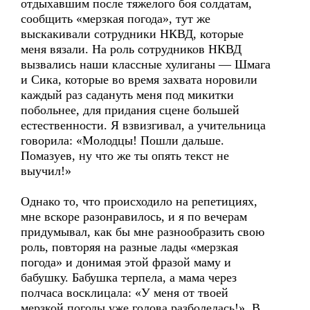
отдыхавшим после тяжелого боя солдатам,
сообщить «мерзкая погода», тут же
выскакивали сотрудники НКВД, которые
меня вязали. На роль сотрудников НКВД
вызвались наши классные хулиганы — Шмага
и Сика, которые во время захвата норовили
каждый раз садануть меня под микитки
побольнее, для придания сцене большей
естественности. Я взвизгивал, а учительница
говорила: «Молодцы! Пошли дальше.
Помазуев, ну что же ты опять текст не
выучил!»
Однако то, что происходило на репетициях,
мне вскоре разонравилось, и я по вечерам
придумывал, как бы мне разнообразить свою
роль, повторяя на разные лады «мерзкая
погода» и донимая этой фразой маму и
бабушку. Бабушка терпела, а мама через
полчаса восклицала: «У меня от твоей
мерзкой погоды уже голова разболелась!». В