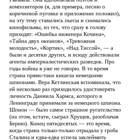
композиторов (я, для примера, песню о
коричневой пуговке в приложение положил),
на эту тему ставились пьесы и снимались
кинофильмы, из тех, что сразу в голову
приходят: «Ошибка инженера Кочина»,
«Тайна двух океанов», «Тревожная
молодость», «Кортик», «Над Тиссой», — а
были и десятки других, и всюду действовали
агенты империалистических разведок. Про
годы войны я уже не говорю. В то время
страна прямо-таки кишела немецкими
шпионами. Вера Кетлинская вспоминала, что
ей несколько раз приходилось удостоверять
личность Даниила Хармса, которого в
Ленинграде принимали за немецкого шпиона.
Шпион — было самое страшное ругательство
(на этом, кстати, сыграл Хрущев, разоблачая
Берию). Конец пятидесятых — это время,
когда страна только-только отрыдала у гроба
Сталина и едва-едва успела заклеймить