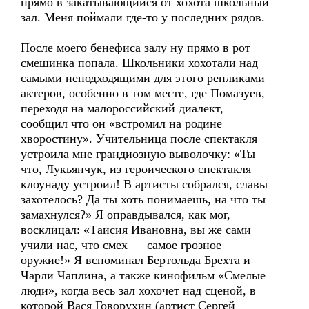
прямо в закатывающийся от хохота школьный
зал. Меня поймали где-то у последних рядов.
После моего бенефиса залу ну прямо в рот
смешинка попала. Школьники хохотали над
самыми неподходящими для этого репликами
актеров, особенно в том месте, где Помазуев,
переходя на малороссийский диалект,
сообщил что он «встромил на родине
хворостину». Учительница после спектакля
устроила мне грандиозную выволочку: «Ты
что, Лукьянчук, из героического спектакля
клоунаду устроил! В артисты собрался, славы
захотелось? Да ты хоть понимаешь, на что ты
замахнулся?» Я оправдывался, как мог,
восклицал: «Таисия Ивановна, вы же сами
учили нас, что смех — самое грозное
оружие!» Я вспоминал Бертольда Брехта и
Чарли Чаплина, а также кинофильм «Смелые
люди», когда весь зал хохочет над сценой, в
которой Вася Говорухин (артист Сергей