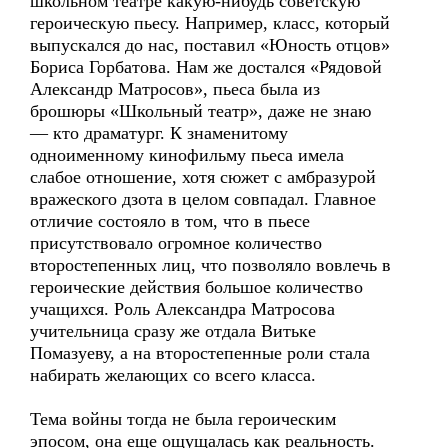
школьном театре какую-нибудь советскую
героическую пьесу. Например, класс, который
выпускался до нас, поставил «Юность отцов»
Бориса Горбатова. Нам же достался «Рядовой
Александр Матросов», пьеса была из
брошюры «Школьный театр», даже не знаю
— кто драматург. К знаменитому
одноименному кинофильму пьеса имела
слабое отношение, хотя сюжет с амбразурой
вражеского дзота в целом совпадал. Главное
отличие состояло в том, что в пьесе
присутствовало огромное количество
второстепенных лиц, что позволяло вовлечь в
героические действия большое количество
учащихся. Роль Александра Матросова
учительница сразу же отдала Витьке
Помазуеву, а на второстепенные роли стала
набирать желающих со всего класса.
Тема войны тогда не была героическим
эпосом, она еще ощущалась как реальность.