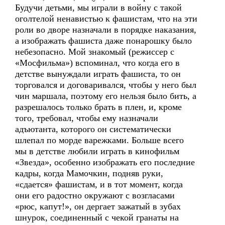
Будучи детьми, мы играли в войну с такой
оголтелой ненавистью к фашистам, что на эти
роли во дворе назначали в порядке наказания,
а изображать фашиста даже понарошку было
небезопасно. Мой знакомый (режиссер с
«Мосфильма») вспоминал, что когда его в
детстве вынуждали играть фашиста, то он
торговался и договаривался, чтобы у него был
чин маршала, поэтому его нельзя было бить, а
разрешалось только брать в плен, и, кроме
того, требовал, чтобы ему назначали
адъютанта, которого он систематически
шлепал по морде варежками. Больше всего
мы в детстве любили играть в кинофильм
«Звезда», особенно изображать его последние
кадры, когда Мамочкин, подняв руки,
«сдается» фашистам, и в тот момент, когда
они его радостно окружают с возгласами
«рюс, капут!», он дергает зажатый в зубах
шнурок, соединенный с чекой гранаты на