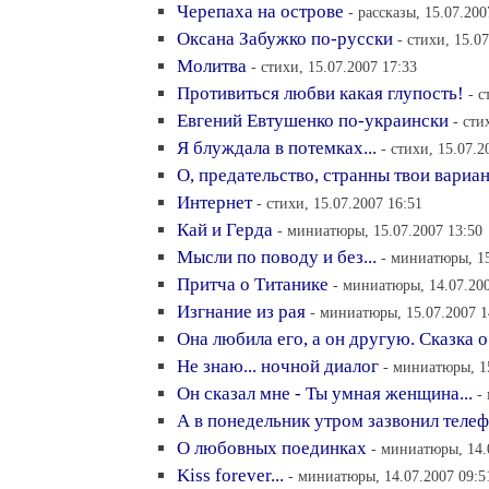
Черепаха на острове
- рассказы, 15.07.200
Оксана Забужко по-русски
- стихи, 15.0
Молитва
- стихи, 15.07.2007 17:33
Противиться любви какая глупость!
- с
Евгений Евтушенко по-украински
- сти
Я блуждала в потемках...
- стихи, 15.07.2
О, предательство, странны твои вариан
Интернет
- стихи, 15.07.2007 16:51
Кай и Герда
- миниатюры, 15.07.2007 13:50
Мысли по поводу и без...
- миниатюры, 15
Притча о Титанике
- миниатюры, 14.07.200
Изгнание из рая
- миниатюры, 15.07.2007 1
Она любила его, а он другую. Сказка 
Не знаю... ночной диалог
- миниатюры, 1
Он сказал мне - Ты умная женщина...
-
А в понедельник утром зазвонил телефо
О любовных поединках
- миниатюры, 14.
Kiss forever...
- миниатюры, 14.07.2007 09:5