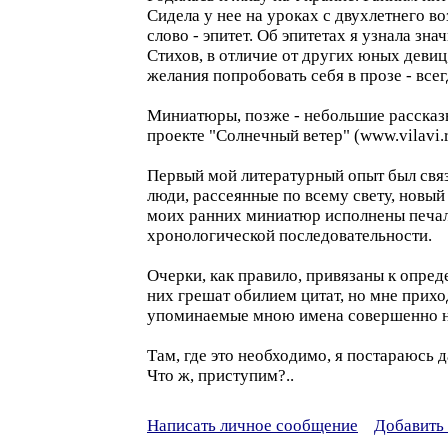
Сидела у нее на уроках с двухлетнего в
слово - эпитет. Об эпитетах я узнала зн
Стихов, в отличие от других юных девиц
желания попробовать себя в прозе - все
Миниатюры, позже - небольшие рассказы и
проекте "Солнечный ветер" (www.vilavi.
Первый мой литературный опыт был свя
люди, рассеянные по всему свету, новы
моих ранних миниатюр исполнены печаль
хронологической последовательности.
Очерки, как правило, привязаны к опред
них грешат обилием цитат, но мне прихо
упоминаемые мною имена совершенно н
Там, где это необходимо, я постараюсь д
Что ж, приступим?..
Написать личное сообщение
Добавить 