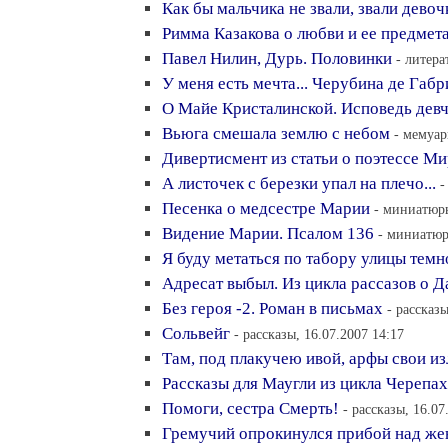
Как бы мальчика не звали, звали девоч
Римма Казакова о любви и ее предмет
Павел Нилин, Дурь. Половинки
- литера
У меня есть мечта... Черубина де Габр
О Майе Кристалинской. Исповедь девч
Вьюга смешала землю с небом
- мемуар
Дивертисмент из статьи о поэтессе М
А листочек с березки упал на плечо...
-
Песенка о медсестре Марии
- миниатюры
Видение Марии. Псалом 136
- миниатюр
Я буду метаться по табору улицы темно
Адресат выбыл. Из цикла рассазов о Д
Без героя -2. Роман в письмах
- рассказы
Сольвейг
- рассказы, 16.07.2007 14:17
Там, под плакучею ивой, арфы свои из
Рассказы для Маугли из цикла Черепах
Помоги, сестра Смерть!
- рассказы, 16.07
Гремучий опрокинулся прибой над же