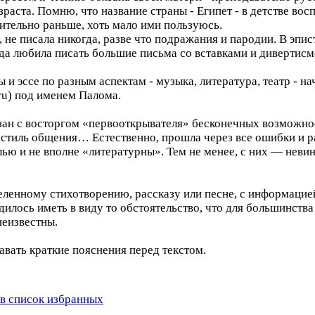
озраста. Помню, что название страны - Египет - в детстве в
ачительно раньше, хоть мало ими пользуюсь.
, не писала никогда, разве что подражания и пародии. В эп
гда любила писать большие письма со вставками и дивертисм
 эссе по разным аспектам - музыка, литература, театр - нач
ru) под именем Палома.
зан с восторгом «первооткрывателя» бесконечных возможно
й стиль общения… Естественно, прошла через все ошибки и р
ю и не вполне «литературны». Тем не менее, с них — неви
еленному стихотворению, рассказу или песне, с информацие
дилось иметь в виду то обстоятельство, что для большинств
еизвестны.
авать краткие пояснения перед текстом.
в список избранных