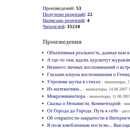
Произведений:
53
Получено рецензий
:
22
Написано рецензий
:
4
Читателей
:
35218
Произведения
Объективная реальность, данная нам 
А где-то там, вдали, курлычут журавл
Немного личных воспоминаний о встр
Глазами клоуна воспоминания о Генна
Утренняя шутка в стихах
- миниатюры, 1
Из математики...
- миниатюры, 14.08.2007 
Микроминиатюра
- миниатюры, 11.08.2007
Сказка о Ненависти. Комментарий
- ми
От Города до Города. Путь к себе
- рас
Об открытости-закрытости в Интернет
Я поля влюбленным постелю... Высоцк