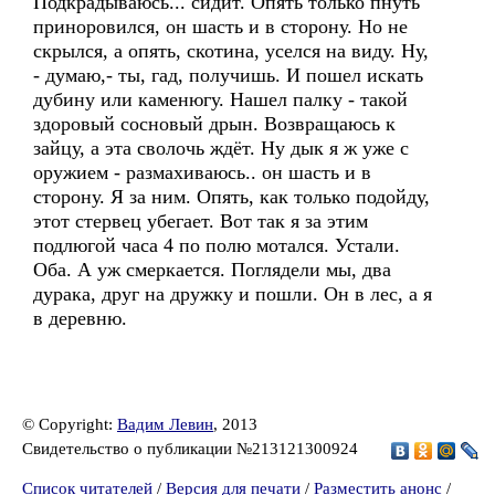
Подкрадываюсь... сидит. Опять только пнуть
приноровился, он шасть и в сторону. Но не
скрылся, а опять, скотина, уселся на виду. Ну,
- думаю,- ты, гад, получишь. И пошел искать
дубину или каменюгу. Нашел палку - такой
здоровый сосновый дрын. Возвращаюсь к
зайцу, а эта сволочь ждёт. Ну дык я ж уже с
оружием - размахиваюсь.. он шасть и в
сторону. Я за ним. Опять, как только подойду,
этот стервец убегает. Вот так я за этим
подлюгой часа 4 по полю мотался. Устали.
Оба. А уж смеркается. Поглядели мы, два
дурака, друг на дружку и пошли. Он в лес, а я
в деревню.
© Copyright:
Вадим Левин
, 2013
Свидетельство о публикации №213121300924
Список читателей
/
Версия для печати
/
Разместить анонс
/