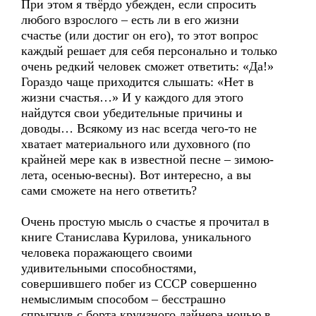
При этом я твёрдо убежден, если спросить
любого взрослого – есть ли в его жизни
счастье (или достиг он его), то этот вопрос
каждый решает для себя персонально и только
очень редкий человек сможет ответить: «Да!»
Гораздо чаще приходится слышать: «Нет в
жизни счастья…» И у каждого для этого
найдутся свои убедительные причины и
доводы… Всякому из нас всегда чего-то не
хватает материального или духовного (по
крайней мере как в известной песне – зимою-
лета, осенью-весны). Вот интересно, а вы
сами сможете на него ответить?
Очень простую мысль о счастье я прочитал в
книге Станислава Курилова, уникального
человека поражающего своими
удивительными способностями,
совершившего побег из СССР совершенно
немыслимым способом – бесстрашно
спрыгнув с борта круизного лайнера ночью в