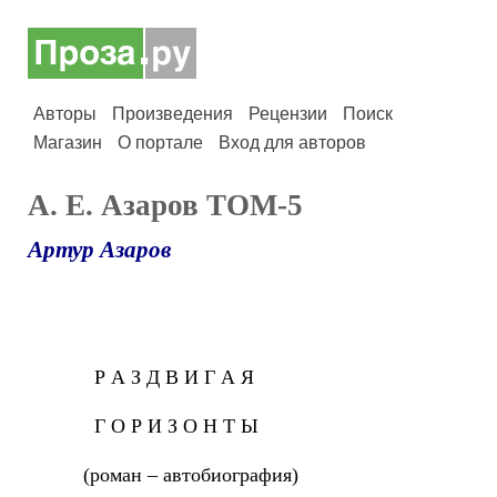
Авторы
Произведения
Рецензии
Поиск
Магазин
О портале
Вход для авторов
А. Е. Азаров ТОМ-5
Артур Азаров
Р А З Д В И Г А Я
Г О Р И З О Н Т Ы
(роман – автобиография)