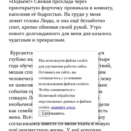
«Подъём!» Свежая прохлада через
приоткрытую форточку проникала в комнату,
наполняя её бодростью. На груди у меня
лежит голова Люды, и она ещё беззаботно
спит, крепко обнимая своей рукой. Утро
нового долгожданного для меня дня казалось
чудесным и прекрасным.
Курсантская привычка рано просыпаться
глубоко въевшаяся в моё сознание за четыре
Мы используем файлы cookie
года обучения требовала активных действий,
для улучшения работы сайта.
мешая спокойно наслаждаться этим тихим
Оставаясь на сайте, вы
человеческим счастьем. Но я ещё долго лежу
соглашаетесь с условиями
не шевелясь, вспоминая в голове все яркие
использования файлов cookies.
Чтобы ознакомиться с
события прошедшего месяца и смотря на
Политикой обработки
спящую Люду, вновь привыкаю к такой
персональных данных и файлов
необычной мысли – я уже почти три недели
cookie,
нажмите здесь
.
как семейный человек и теперь у меня есть
Соглашаюсь
жена. Всё-таки она не такая как все, сразу
согласившись вместе со мной ехать в новую
ещё неизвестную жизнь. У неё короткие