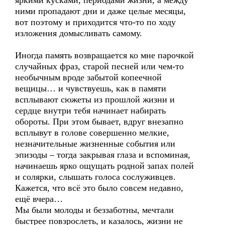
яркими кусками, периодами жизни, а между
ними пропадают дни и даже целые месяцы,
вот поэтому и приходится что-то по ходу
изложения домысливать самому.
Иногда память возвращается ко мне парочкой
случайных фраз, старой песней или чем-то
необычным вроде забытой копеечной
вещицы… и чувствуешь, как в памяти
всплывают сюжеты из прошлой жизни и
сердце внутри тебя начинает набирать
обороты. При этом бывает, вдруг внезапно
всплывут в голове совершенно мелкие,
незначительные жизненные события или
эпизоды – тогда закрывая глаза и вспоминая,
начинаешь ярко ощущать родной запах полей
и солярки, слышать голоса сослуживцев.
Кажется, что всё это было совсем недавно,
ещё вчера…
Мы были молоды и беззаботны, мечтали
быстрее повзрослеть, и казалось, жизни не