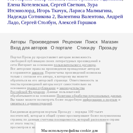
Елена Котелевская
,
Сергей Светкин
,
Зура
Итсмиолорд
,
Игорь Ткачук
,
Лариса Малмыгина
,
Надежда Сотникова 2
,
Валентина Валентова
,
Андрей
Ладо
,
Сергей Столбун
,
Алексей Горшков
Авторы
Произведения
Рецензии
Поиск
Магазин
Вход для авторов
О портале
Стихи.ру
Проза.ру
Портал Проза.ру предоставляет авторам возможность
свободной публикации своих литературных произведений в
сети Интернет на основании
пользовательского договора
.
Все авторские права на произведения принадлежат авторам
и охраняются
законом
. Перепечатка произведений возможна
только с согласия его автора, к которому вы можете
обратиться на его авторской странице. Ответственность за
тексты произведений авторы несут самостоятельно на
основании
правил публикации
и
законодательства
Российской Федерации
. Данные пользователей
обрабатываются на основании
Политики обработки персональных данных
.
Вы также можете посмотреть более подробную
информацию о портале
и
связаться с администрацией
.
Ежедневная аудитория портала Проза.ру – порядка 100 тысяч
посетителей, которые в общей сумме просматривают более полумиллиона
страниц по данным счетчика посещаемости, который расположен справа
от этого текста. В каждой графе указано по две цифры: количество
просмотров и количество посетителей.
Мы используем файлы cookie для