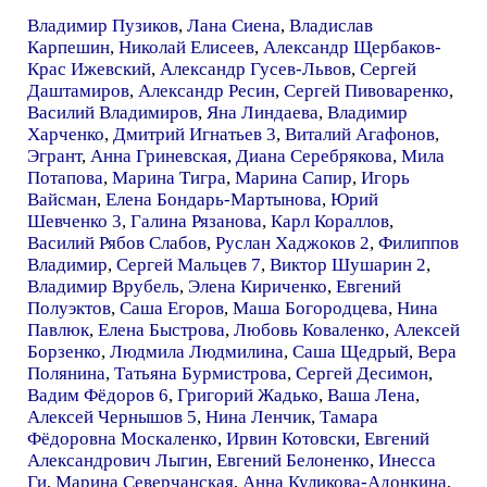
Владимир Пузиков
,
Лана Сиена
,
Владислав
Карпешин
,
Николай Елисеев
,
Александр Щербаков-
Крас Ижевский
,
Александр Гусев-Львов
,
Сергей
Даштамиров
,
Александр Ресин
,
Сергей Пивоваренко
,
Василий Владимиров
,
Яна Линдаева
,
Владимир
Харченко
,
Дмитрий Игнатьев 3
,
Виталий Агафонов
,
Эгрант
,
Анна Гриневская
,
Диана Серебрякова
,
Мила
Потапова
,
Марина Тигра
,
Марина Сапир
,
Игорь
Вайсман
,
Елена Бондарь-Мартынова
,
Юрий
Шевченко 3
,
Галина Рязанова
,
Карл Кораллов
,
Василий Рябов Слабов
,
Руслан Хаджоков 2
,
Филиппов
Владимир
,
Сергей Мальцев 7
,
Виктор Шушарин 2
,
Владимир Врубель
,
Элена Кириченко
,
Евгений
Полуэктов
,
Саша Егоров
,
Маша Богородцева
,
Нина
Павлюк
,
Елена Быстрова
,
Любовь Коваленко
,
Алексей
Борзенко
,
Людмила Людмилина
,
Саша Щедрый
,
Вера
Полянина
,
Татьяна Бурмистрова
,
Сергей Десимон
,
Вадим Фёдоров 6
,
Григорий Жадько
,
Ваша Лена
,
Алексей Чернышов 5
,
Нина Ленчик
,
Тамара
Фёдоровна Москаленко
,
Ирвин Котовски
,
Евгений
Александрович Лыгин
,
Евгений Белоненко
,
Инесса
Ги
,
Марина Северчанская
,
Анна Куликова-Адонкина
,