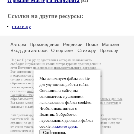
О романе Мастер и Маргарита
(54)
Ссылки на другие ресурсы:
стихи.ру
Авторы
Произведения
Рецензии
Поиск
Магазин
Вход для авторов
О портале
Стихи.ру
Проза.ру
Портал Проза.ру предоставляет авторам возможность
свободной публикации своих литературных произведений в
сети Интернет на основании
пользовательского договора
.
Все авторские права на произведения принадлежат авторам
и охраняются
законом
. Перепечатка произведений возможна
Мы используем файлы cookie
только с согласия его автора, к которому вы можете
обратиться на его авторской странице. Ответственность за
для улучшения работы сайта.
тексты произведений авторы несут самостоятельно на
Оставаясь на сайте, вы
основании
правил публикации
и
законодательства
Российской Федерации
. Данные пользователей
соглашаетесь с условиями
обрабатываются на основании
Политики обработки персональных данных
.
использования файлов cookies.
Вы также можете посмотреть более подробную
информацию о портале
и
связаться с администрацией
.
Чтобы ознакомиться с
Политикой обработки
Ежедневная аудитория портала Проза.ру – порядка 100 тысяч
посетителей, которые в общей сумме просматривают более полумиллиона
персональных данных и файлов
страниц по данным счетчика посещаемости, который расположен справа
cookie,
нажмите здесь
.
от этого текста. В каждой графе указано по две цифры: количество
просмотров и количество посетителей.
Соглашаюсь