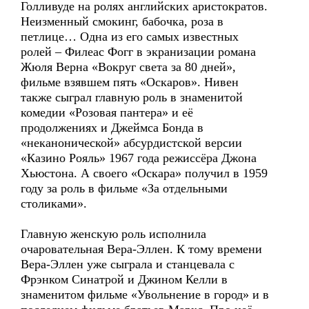
Голливуде на ролях английских аристократов.
Неизменный смокинг, бабочка, роза в
петлице… Одна из его самых известных
ролей – Филеас Фогг в экранизации романа
Жюля Верна «Вокруг света за 80 дней»,
фильме взявшем пять «Оскаров». Нивен
также сыграл главную роль в знаменитой
комедии «Розовая пантера» и её
продолжениях и Джеймса Бонда в
«неканонической» абсурдистской версии
«Казино Рояль» 1967 года режиссёра Джона
Хьюстона. А своего «Оскара» получил в 1959
году за роль в фильме «За отдельными
столиками».
Главную женскую роль исполнила
очаровательная Вера-Эллен. К тому времени
Вера-Эллен уже сыграла и станцевала с
Фрэнком Синатрой и Джином Келли в
знаменитом фильме «Увольнение в город» и в