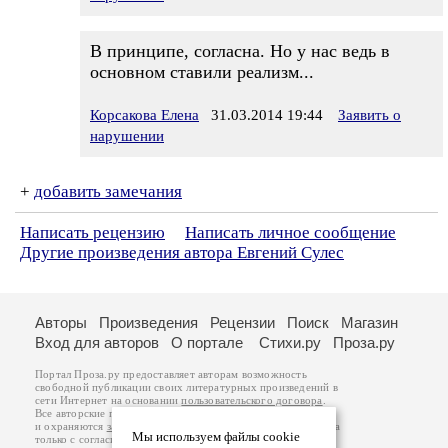
В принципе, согласна. Но у нас ведь в
основном ставили реализм...
Корсакова Елена
31.03.2014 19:44
Заявить о
нарушении
+
добавить замечания
Написать рецензию
Написать личное сообщение
Другие произведения автора Евгений Сулес
Авторы
Произведения
Рецензии
Поиск
Магазин
Вход для авторов
О портале
Стихи.ру
Проза.ру
Портал Проза.ру предоставляет авторам возможность
свободной публикации своих литературных произведений в
сети Интернет на основании
пользовательского договора
.
Все авторские права на произведения принадлежат авторам
и охраняются
законом
. Перепечатка произведений возможна
Мы используем файлы cookie
только с согласия его автора, к которому вы можете