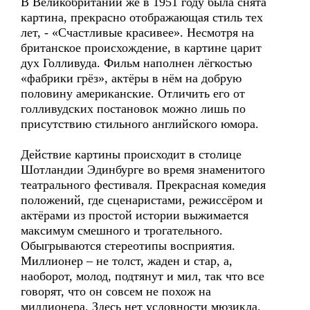
В Великобритании же в 1951 году была снята
картина, прекрасно отображающая стиль тех
лет, - «Счастливые красивее». Несмотря на
британское происхождение, в картине царит
дух Голливуда. Фильм наполнен лёгкостью
«фабрики грёз», актёры в нём на добрую
половину американские. Отличить его от
голливудских постановок можно лишь по
присутствию стильного английского юмора.
Действие картины происходит в столице
Шотландии Эдинбурге во время знаменитого
театрального фестиваля. Прекрасная комедия
положений, где сценаристами, режиссёром и
актёрами из простой истории выжимается
максимум смешного и трогательного.
Обыгрываются стереотипы восприятия.
Миллионер – не толст, жаден и стар, а,
наоборот, молод, подтянут и мил, так что все
говорят, что он совсем не похож на
миллионера. Здесь нет условности мюзикла.