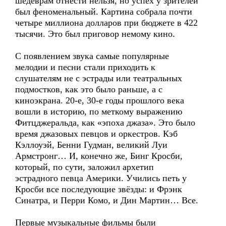
шедеврам отнести нельзя, но успех у зрителей
был феноменальный. Картина собрала почти
четыре миллиона долларов при бюджете в 422
тысячи. Это был приговор немому кино.
С появлением звука самые популярные
мелодии и песни стали приходить к
слушателям не с эстрады или театральных
подмостков, как это было раньше, а с
киноэкрана. 20-е, 30-е годы прошлого века
вошли в историю, по меткому выражению
Фитцджеральда, как «эпоха джаза». Это было
время джазовых певцов и оркестров. Кэб
Кэллоуэй, Бенни Гудман, великий Луи
Армстронг… И, конечно же, Бинг Кросби,
который, по сути, заложил архетип
эстрадного певца Америки. Учились петь у
Кросби все последующие звёзды: и Фрэнк
Синатра, и Перри Комо, и Дин Мартин… Все.
Первые музыкальные фильмы были