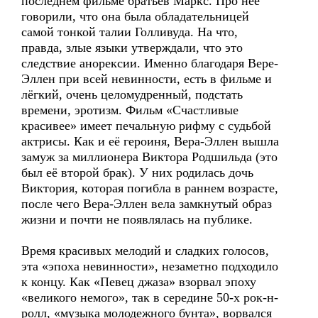
последнем фильме братьев Маркс. Про неё
говорили, что она была обладательницей
самой тонкой талии Голливуда. На что,
правда, злые языки утверждали, что это
следствие анорексии. Именно благодаря Вере-
Эллен при всей невинности, есть в фильме и
лёгкий, очень целомудренный, подстать
времени, эротизм. Фильм «Счастливые
красивее» имеет печальную рифму с судьбой
актрисы. Как и её героиня, Вера-Эллен вышла
замуж за миллионера Виктора Родшильда (это
был её второй брак). У них родилась дочь
Виктория, которая погибла в раннем возрасте,
после чего Вера-Эллен вела замкнутый образ
жизни и почти не появлялась на публике.
Время красивых мелодий и сладких голосов,
эта «эпоха невинности», незаметно подходило
к концу. Как «Певец джаза» взорвал эпоху
«великого немого», так в середине 50-х рок-н-
ролл, «музыка молодежного бунта», ворвался