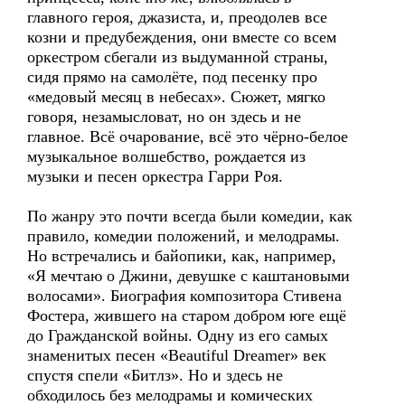
главного героя, джазиста, и, преодолев все
козни и предубеждения, они вместе со всем
оркестром сбегали из выдуманной страны,
сидя прямо на самолёте, под песенку про
«медовый месяц в небесах». Сюжет, мягко
говоря, незамысловат, но он здесь и не
главное. Всё очарование, всё это чёрно-белое
музыкальное волшебство, рождается из
музыки и песен оркестра Гарри Роя.
По жанру это почти всегда были комедии, как
правило, комедии положений, и мелодрамы.
Но встречались и байопики, как, например,
«Я мечтаю о Джини, девушке с каштановыми
волосами». Биография композитора Стивена
Фостера, жившего на старом добром юге ещё
до Гражданской войны. Одну из его самых
знаменитых песен «Beautiful Dreamer» век
спустя спели «Битлз». Но и здесь не
обходилось без мелодрамы и комических