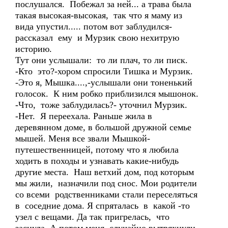
послушался. Побежал за ней... а трава была
такая высокая-высокая, так что я маму из
вида упустил..... потом вот заблудился-
рассказал ему и Мурзик свою нехитрую
историю.
Тут они услышали: то ли плач, то ли писк.
-Кто это?-хором спросили Тишка и Мурзик.
-Это я, Мышка....,-услышали они тоненький
голосок. К ним робко приблизился мышонок.
-Что, тоже заблудилась?- уточнил Мурзик.
-Нет. Я переехала. Раньше жила в
деревянном доме, в большой дружной семье
мышей. Меня все звали Мышкой-
путешественницей, потому что я любила
ходить в походы и узнавать какие-нибудь
другие места. Наш ветхий дом, под которым
мы жили, назначили под снос. Мои родители
со всеми родственниками стали переселяться
в соседние дома. Я спряталась в какой -то
узел с вещами. Да так пригрелась, что