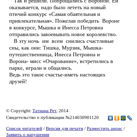
Так и решили. Попрощались с Вороной. Ей
оказывается, надо было лететь на новый
птичий конкурс «Самая обаятельная и
привлекательная». Пожелав победить Вороне
в конкурсе, Мышка и Инесса Петровна
отправились завоевывать новое королевство.
В эту ночь им всем снились счастливые
сны, как они: Тишка, Мурзик, Мышка-
путешественница, Инесса Петровна и
Ворона- мисс «Очарование», встретились в
парке, играли и общались.
Ведь это такое счастье-иметь настоящих
друзей!
© Copyright:
Татиана Рет
, 2014
Свидетельство о публикации №214030901120
Список читателей
/
Версия для печати
/
Разместить анонс
/
Заявить о нарушении