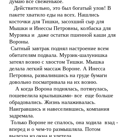
думаю все свеженькое.
Действительно, это был богатый улов! В
пакете хватило еды на всех. Нашлись
косточки для Тишки, засохший сыр для
Мышки и Инессы Петровны, колбаска для
Мурзика и даже остатки пшенной каши для
Вороны.
Сытный завтрак поднял настроение всем
обитателям подвала. Мурзик-шалунишка
затеял возню с хвостом Тишки. Мышка
делала легкий массаж Вороне. А Инесса
Петровна, развалившись на груде бумаги
довольно посматривала на их возню.
А когда Ворона поднялась, потянулась,
пошевелила крылышками- все еще больше
обрадовались. Жизнь налаживалась.
Наигравшись и навеселившись, компания
задремала.
Только Вороне не спалось, она ходила взад -
вперед и о чем-то размышляла. Потом
вылезла из окна и улетела.