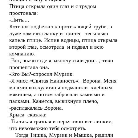
Птица открыла один глаз и с трудом
простонала:
-Пить....
Котенок подбежал к протекающей трубе, в
луже намочил лапку и принес несколько
капель птице. Испив водицы, птица открыла
второй глаз, осмотрела и подвал и всю
компанию.
-Вот, значит где я закончу свои дни...,-тихо
прошептала она.
-Кто Вы?-спросил Мурзик.
-Я мисс «Святая Наивность». Ворона. Меня
мальчишки-хулиганы подманили хлебным
мякишем, а потом забросали камнями и
палками. Кажется, вывихнули плечо,
-расплакалась Ворона.
Крыса сказала:
-Ты такая грязная и перья твои все липкие,
что невозможно тебя осмотреть.
Тогда Тишка, Мурзик и Мышка, решили