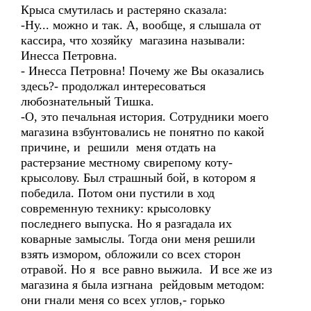
Крыса смутилась и растеряно сказала:
-Ну... можно и так. А, вообще, я слышала от
кассира, что хозяйку магазина называли:
Инесса Петровна.
- Инесса Петровна! Почему же Вы оказались
здесь?- продолжал интересоваться
любознательный Тишка.
-О, это печальная история. Сотрудники моего
магазина взбунтовались не понятно по какой
причине, и решили меня отдать на
растерзание местному свирепому коту-
крысолову. Был страшный бой, в котором я
победила. Потом они пустили в ход
современную технику: крысоловку
последнего выпуска. Но я разгадала их
коварные замыслы. Тогда они меня решили
взять измором, обложили со всех сторон
отравой. Но я все равно выжила. И все же из
магазина я была изгнана рейдовым методом:
они гнали меня со всех углов,- горько