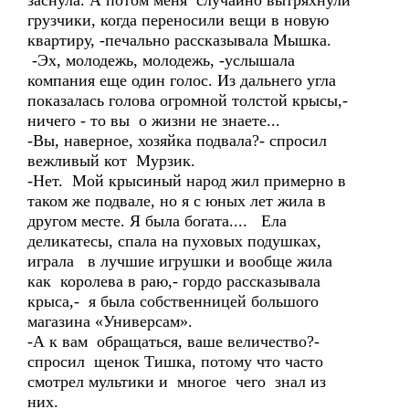
заснула. А потом меня случайно вытряхнули
грузчики, когда переносили вещи в новую
квартиру, -печально рассказывала Мышка.
-Эх, молодежь, молодежь, -услышала
компания еще один голос. Из дальнего угла
показалась голова огромной толстой крысы,-
ничего - то вы о жизни не знаете...
-Вы, наверное, хозяйка подвала?- спросил
вежливый кот Мурзик.
-Нет. Мой крысиный народ жил примерно в
таком же подвале, но я с юных лет жила в
другом месте. Я была богата.... Ела
деликатесы, спала на пуховых подушках,
играла в лучшие игрушки и вообще жила
как королева в раю,- гордо рассказывала
крыса,- я была собственницей большого
магазина «Универсам».
-А к вам обращаться, ваше величество?-
спросил щенок Тишка, потому что часто
смотрел мультики и многое чего знал из
них.