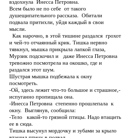
вздохнула Инесса Петровна.
Всем было не по себе от такого
душещипательного рассказа. Обитали
подвала притихли, уйдя каждый в свои
мысли.
Как нарочно, в этой тишине раздался грохот
и чей-то отчаянный крик. Тишка нервно
тявкнул, мышка прикрыла лапкой глаза,
Мурзик подскочил и даже Инесса Петровна
тревожно посмотрела на окошко, где и
раздался этот шум.
Шустрая мышка подбежала к окну
посмотреть.
-Ой, здесь лежит что-то большое и страшное,-
испуганно пропищала она.
-Инесса Петровна степенно прошлепала к
окну. Выглянув, сообщила:
-Тело какой-то грязной птицы. Надо втащить
ее в сюда.
Тишка высунул мордочку и зубами за крыло
втащил птицу в подвал.