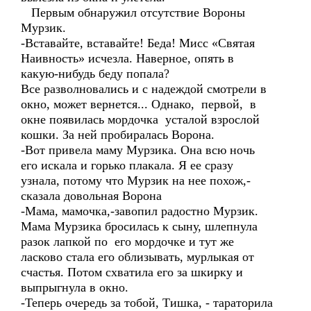
Первым обнаружил отсутствие Вороны
Мурзик.
-Вставайте, вставайте! Беда! Мисс «Святая
Наивность» исчезла. Наверное, опять в
какую-нибудь беду попала?
Все разволновались и с надеждой смотрели в
окно, может вернется... Однако, первой, в
окне появилась мордочка усталой взрослой
кошки. За ней пробиралась Ворона.
-Вот привела маму Мурзика. Она всю ночь
его искала и горько плакала. Я ее сразу
узнала, потому что Мурзик на нее похож,-
сказала довольная Ворона
-Мама, мамочка,-завопил радостно Мурзик.
Мама Мурзика бросилась к сыну, шлепнула
разок лапкой по его мордочке и тут же
ласково стала его облизывать, мурлыкая от
счастья. Потом схватила его за шкирку и
выпрыгнула в окно.
-Теперь очередь за тобой, Тишка, - тараторила