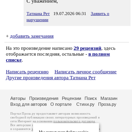
С уважением,
Татиана Рет
19.07.2026 06:31
Заявить о
нарушении
+
добавить замечания
На это произведение написано
29 рецензий
, здесь
отображается последняя, остальные -
в полном
списке
.
Написать рецензию
Написать личное сообщение
Другие произведения автора Татиана Рет
Авторы
Произведения
Рецензии
Поиск
Магазин
Вход для авторов
О портале
Стихи.ру
Проза.ру
Портал Проза.ру предоставляет авторам возможность
свободной публикации своих литературных произведений в
сети Интернет на основании
пользовательского договора
.
Все авторские права на произведения принадлежат авторам
и охраняются
законом
. Перепечатка произведений возможна