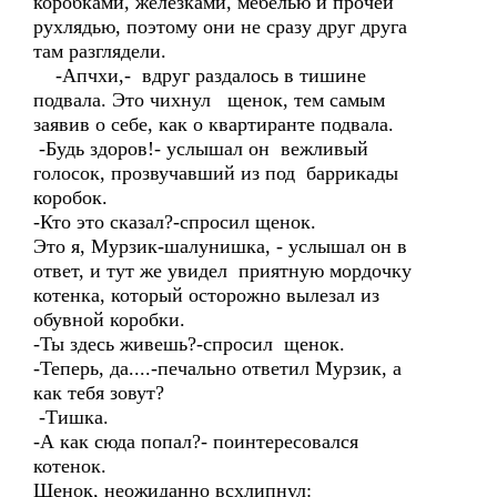
коробками, железками, мебелью и прочей
рухлядью, поэтому они не сразу друг друга
там разглядели.
-Апчхи,- вдруг раздалось в тишине
подвала. Это чихнул щенок, тем самым
заявив о себе, как о квартиранте подвала.
-Будь здоров!- услышал он вежливый
голосок, прозвучавший из под баррикады
коробок.
-Кто это сказал?-спросил щенок.
Это я, Мурзик-шалунишка, - услышал он в
ответ, и тут же увидел приятную мордочку
котенка, который осторожно вылезал из
обувной коробки.
-Ты здесь живешь?-спросил щенок.
-Теперь, да....-печально ответил Мурзик, а
как тебя зовут?
-Тишка.
-А как сюда попал?- поинтересовался
котенок.
Щенок, неожиданно всхлипнул: