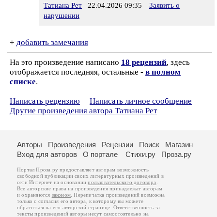
Татиана Рет
22.04.2026 09:35
Заявить о
нарушении
+
добавить замечания
На это произведение написано
18 рецензий
, здесь
отображается последняя, остальные -
в полном
списке
.
Написать рецензию
Написать личное сообщение
Другие произведения автора Татиана Рет
Авторы
Произведения
Рецензии
Поиск
Магазин
Вход для авторов
О портале
Стихи.ру
Проза.ру
Портал Проза.ру предоставляет авторам возможность
свободной публикации своих литературных произведений в
сети Интернет на основании
пользовательского договора
.
Все авторские права на произведения принадлежат авторам
и охраняются
законом
. Перепечатка произведений возможна
только с согласия его автора, к которому вы можете
обратиться на его авторской странице. Ответственность за
тексты произведений авторы несут самостоятельно на