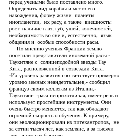
перед учеными было поставлено много.
Определить вид корабля и место его
нахождения, форму жизни планеты
инопланетян, их расу, а также внешность:
рост, наличие глаз, губ, ушей, конечностей,
необходимость во сне и, естественно, язык
общения и особые способности расы.
По мнению ученых Франции землю
посетили представители иноземной расы -
Таукитяне с солнцеподобной звезды Тау
Кита, расположенной в созвездии Кита.
-Их уровень развития соответствует примерно
уровню земных неандертальцев,- сообщил
француз своим коллегам из Италии,-
Таукитяне -раса неприхотливая, имеет речь и
использует простейшие инструменты. Они
очень быстро меняются, так как обладают
огромной скоростью обучения. К примеру,
они эволюционировали из питекантропов, не
за сотни тысяч лет, как земляне, а за тысячи
лет - в сто раз быстрее...