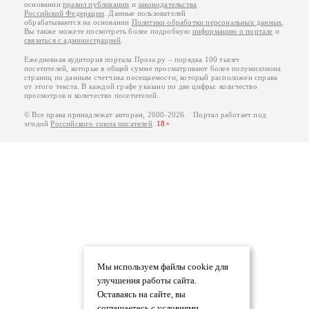
основании
правил публикации
и
законодательства
Российской Федерации
. Данные пользователей
обрабатываются на основании
Политики обработки персональных данных
.
Вы также можете посмотреть более подробную
информацию о портале
и
связаться с администрацией
.
Ежедневная аудитория портала Проза.ру – порядка 100 тысяч
посетителей, которые в общей сумме просматривают более полумиллиона
страниц по данным счетчика посещаемости, который расположен справа
от этого текста. В каждой графе указано по две цифры: количество
просмотров и количество посетителей.
© Все права принадлежат авторам, 2000-2026. Портал работает под
эгидой
Российского союза писателей
.
18+
Мы используем файлы cookie для
улучшения работы сайта.
Оставаясь на сайте, вы
соглашаетесь с условиями