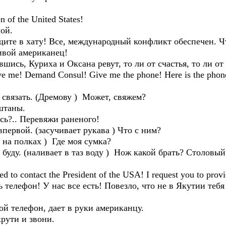
 of the United States!
ой.
те в хату! Все, международный конфликт обеспечен. Что
ивой американец!
шись, Куриха и Оксана ревут, то ли от счастья, то ли от 
e me! Demand Consul! Give me the phone! Here is the phone
зать. (Дремову ) Может, свяжем?
штаны.
ь?.. Перевяжи раненого!
ервой. (засучивает рукава ) Что с ним?
на полках ) Где моя сумка?
буду. (наливает в таз воду ) Нож какой брать? Столовы
 to contact the President of the USA! I request you to provi
телефон! У нас все есть! Повезло, что не в Якутии теб
ой телефон, дает в руки американцу.
рути и звони.