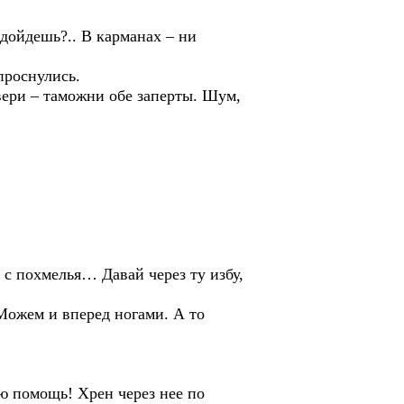
ойдешь?.. В карманах – ни
проснулись.
вери – таможни обе заперты. Шум,
с похмелья… Давай через ту избу,
ожем и вперед ногами. А то
 помощь! Хрен через нее по