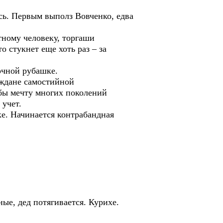
сь. Первым выполз Вовченко, едва
ному человеку, торгаши
о стукнет еще хоть раз – за
очной рубашке.
аждане самостийной
обы мечту многих поколений
 учет.
ке. Начинается контрабандная
ые, дед потягивается. Курихе.