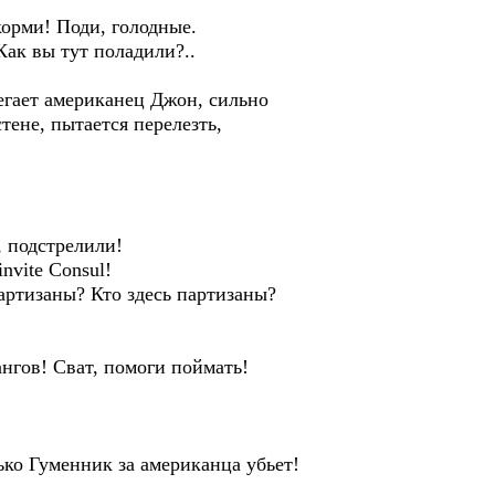
корми! Поди, голодные.
ак вы тут поладили?..
егает американец Джон, сильно
тене, пытается перелезть,
, подстрелили!
invite Consul!
ртизаны? Кто здесь партизаны?
ангов! Сват, помоги поймать!
ько Гуменник за американца убьет!