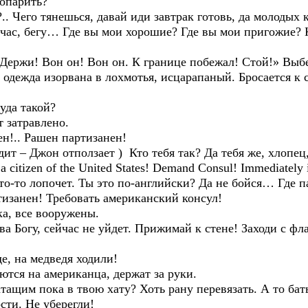
опарить?
 Чего тянешься, давай иди завтрак готовь, да молодых 
ас, бегу… Где вы мои хорошие? Где вы мои пригожие? К
Держи! Вон он! Вон он. К границе побежал! Стой!» Выб
 одежда изорвана в лохмотья, исцарапаный. Бросается к с
уда такой?
 затравлено.
н!.. Рашен партизанен!
ит – Джон отползает ) Кто тебя так? Да тебя же, хлопец
a citizen of the United States! Demand Consul! Immediately 
то лопочет. Ты это по-английски? Да не бойся… Где па
занен! Требовать американский консул!
ка, все вооружены.
а Богу, сейчас не уйдет. Прижимай к стене! Заходи с фл
е, на медведя ходили!
тся на американца, держат за руки.
щим пока в твою хату? Хоть рану перевязать. А то бат
сти. Не уберегли!