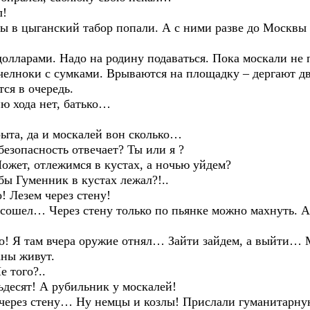
л!
 цыганский табор попали. А с ними разве до Москвы д
лларами. Надо на родину подаваться. Пока москали не 
челноки с сумками. Врываются на площадку – дергают д
ся в очередь.
 хода нет, батько…
а, да и москалей вон сколько…
зопасность отвечает? Ты или я ?
жет, отлежимся в кустах, а ночью уйдем?
 Гуменник в кустах лежал?!..
Лезем через стену!
шел… Через стену только по пьянке можно махнуть. А 
 Я там вчера оружие отнял… Зайти зайдем, а выйти… М
аны живут.
 того?..
есят! А рубильник у москалей!
рез стену… Ну немцы и козлы! Прислали гуманитарную