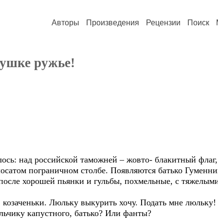
Авторы
Произведения
Рецензии
Поиск
бушке ружье!
лось: над российской таможней – жовто- блакитный флаг,
олосатом пограничном столбе. Появляются батько Гуменн
 после хорошей пьянки и гульбы, похмельные, с тяжелым
озаченьки. Люльку выкурить хочу. Подать мне люльку!
чику капустного, батько? Или фанты?