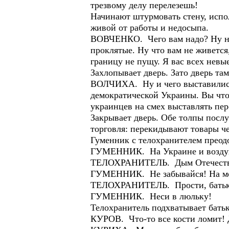
трезвому делу перелезешь!
Начинают штурмовать стену, испо
живой от работы и недосыпа.
ВОВЧЕНКО. Чего вам надо? Ну нар
проклятые. Ну что вам не живется,
границу не пущу. Я вас всех нев
Захлопывает дверь. Зато дверь та
ВОЛЧИХА. Ну и чего выставились?
демократической Украины. Вы что
украинцев на смех выставлять пере
Закрывает дверь. Обе толпы послу
торговля: перекидывают товары че
Гуменник с телохранителем преодо
ГУМЕННИК. На Украине и воздух 
ТЕЛОХРАНИТЕЛЬ. Дым Отечества
ГУМЕННИК. Не забывайся! На мов
ТЕЛОХРАНИТЕЛЬ. Прости, батьк
ГУМЕННИК. Неси в люльку!
Телохранитель подхватывает батьк
КУРОВ. Что-то все кости ломит!