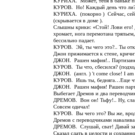
КУРИХА. Может, тебя в баньке п
КУРОВ. Но! Каждый день что ли?..
КУРИХА. (покорно ) Сейчас, сейч
(скрывается в доме ).
Слышны крики: «Стой! Лови его! 
хромает, нога перемотана тряпьем,
бессильно падает.
КУРОВ. Эй, ты чего это?.. Ты отк
Джон прижимается к стене, кричит
ДЖОН. Рашен мафия!.. Партизане
КУРОВ. Ты что, сбесился? (подход
ДЖОН. (англ. ) 't come close! I am 
КУРОВ. Ишь ты, бедняга…Еще что-
ДЖОН. Рашен мафия! Рашен парти
Выбегает Дремов и два переводчи
ДРЕМОВ. Вон он! Тьфу!.. Ну, слав
Совсем одичал!
КУРОВ. Вы чего это? Вы же, врод
Дремов с переводчиками наваливаю
ДРЕМОВ. Слушай, сват! Давай зата
Сказал сдать в целости и сохранно