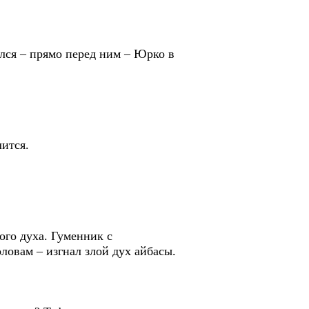
лся – прямо перед ним – Юрко в
лится.
ого духа. Гуменник с
ловам – изгнал злой дух айбасы.