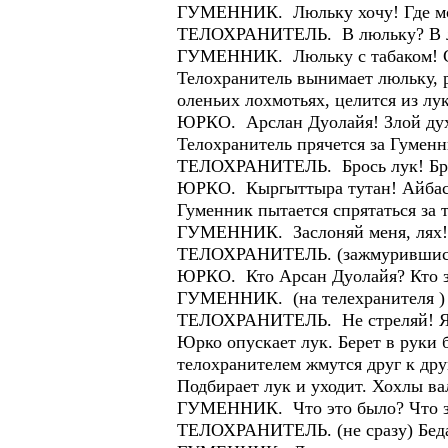
ГУМЕННИК. Люльку хочу! Где мо
ТЕЛОХРАНИТЕЛЬ. В люльку? В люл
ГУМЕННИК. Люльку с табаком! С
Телохранитель вынимает люльку, 
оленьих лохмотьях, целится из лук
ЮРКО. Арслан Дуолайя! Злой ду
Телохранитель прячется за Гуменн
ТЕЛОХРАНИТЕЛЬ. Брось лук! Бро
ЮРКО. Кыргыттыра тутан! Айбасы
Гуменник пытается спрятаться за 
ГУМЕННИК. Заслоняй меня, лях! 
ТЕЛОХРАНИТЕЛЬ. (зажмурившись )
ЮРКО. Кто Арсан Дуолайя? Кто з
ГУМЕННИК. (на телехранителя ) 
ТЕЛОХРАНИТЕЛЬ. Не стреляй! Я н
Юрко опускает лук. Берет в руки 
телохранителем жмутся друг к дру
Подбирает лук и уходит. Хохлы ва
ГУМЕННИК. Что это было? Что за
ТЕЛОХРАНИТЕЛЬ. (не сразу) Беда