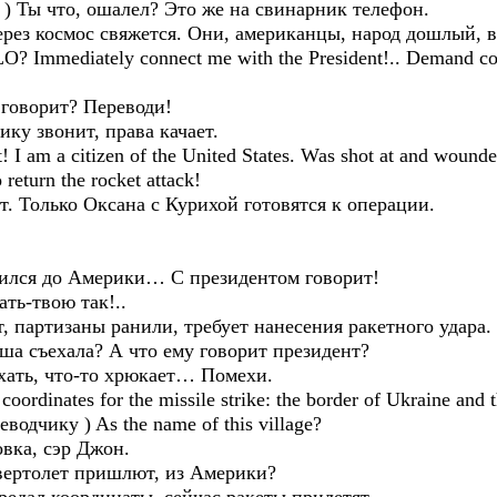
 Ты что, ошалел? Это же на свинарник телефон.
ез космос свяжется. Они, американцы, народ дошлый, вс
 Immediately connect me with the President!.. Demand conn
говорит? Переводи!
 звонит, права качает.
I am a citizen of the United States. Was shot at and wounded
 return the rocket attack!
. Только Оксана с Курихой готовятся к операции.
я до Америки… С президентом говорит!
ть-твою так!..
ртизаны ранили, требует нанесения ракетного удара.
а съехала? А что ему говорит президент?
ь, что-то хрюкает… Помехи.
oordinates for the missile strike: the border of Ukraine and 
реводчику ) As the name of this village?
а, сэр Джон.
ертолет пришлют, из Америки?