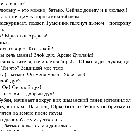
я люлька?
ьку – это можно, батько. Сейчас доведу и в люльку!
 настоящим запорожским табаком!
раскуривает, подает. Гуменник пыхнул дымом – поперхну
а.
х! Ырыатын Ар-рыы!
ика.
сь говорю! Кто такой?
 кель манна! Злой дух. Арсан Дуолайя!
телохранителя, начинается борьба. Юрко водит луком, це
Ты что? Защищай мое тело!
 Батько! Он меня убьет! Убьет же!
лой дух?
Он! Он злой дух!
е злой, я добрый дух!
бубен, начинает вокруг них шаманский танец изгнания зл
гу, в страхе. Наконец, Юрко бьет их бубном по бритым го
лятся на землю после паузы.
 дьявол?.. Чукча, что ли…
, батько, кажется мы допились…