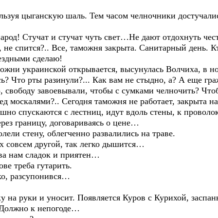
льзуя цыганскую шаль. Тем часом челночники достучали
од! Стучат и стучат чуть свет…Не дают отдохнуть чест
 не спится?.. Все, таможня закрыта. Санитарный день. Кт
ыездными сделаю!
можни украинской открывается, высунулась Волчиха, в н
 Что рты разинули?... Как вам не стыдно, а? А еще гр
, свободу завоевывали, чтобы с сумками челночить? Чт
д москалями?.. Сегодня таможня не работает, закрыта на
шно спускаются с лестниц, идут вдоль стены, к проволо
рез границу, договариваясь о цене…
лели стену, облегченно развалились на траве.
совсем другой, так легко дышится…
 нам сладок и приятен…
е треба гутарить.
о, разсупонився…
у на руки и уносит. Появляется Куров с Курихой, заспанн
 Должно к непогоде…