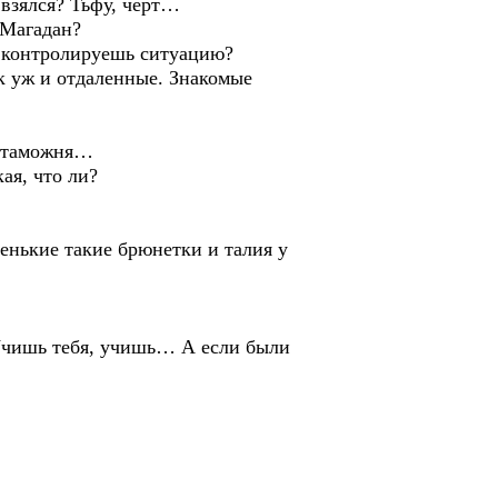
взялся? Тьфу, черт…
 Магадан?
 контролируешь ситуацию?
к уж и отдаленные. Знакомые
н таможня…
ая, что ли?
ькие такие брюнетки и талия у
Учишь тебя, учишь… А если были