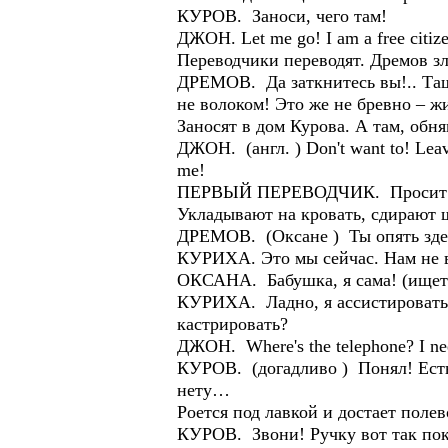
КУРОВ. Заноси, чего там!
ДЖОН. Let me go! I am a free citizen
Переводчики переводят. Дремов зл
ДРЕМОВ. Да заткнитесь вы!.. Тащи
не волоком! Это же не бревно – ж
Заносят в дом Курова. А там, обняв
ДЖОН. (англ. ) Don't want to! Leav
me!
ПЕРВЫЙ ПЕРЕВОДЧИК. Просит свя
Укладывают на кровать, сдирают 
ДРЕМОВ. (Оксане ) Ты опять здес
КУРИХА. Это мы сейчас. Нам не вп
ОКСАНА. Бабушка, я сама! (ищет 
КУРИХА. Ладно, я ассистировать 
кастрировать?
ДЖОН. Where's the telephone? I need
КУРОВ. (догадливо ) Понял! Есть 
нету…
Роется под лавкой и достает полев
КУРОВ. Звони! Ручку вот так пок