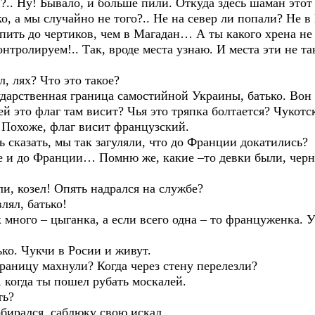
. Ну! Бывало, и больше пили. Откуда здесь шаман этот 
а мы случайно не того?.. Не на север ли попали? Не в
ить до чертиков, чем в Магадан… А ты какого хрена не
олируем!.. Так, вроде места узнаю. И места эти не та
 лях? Что это такое?
рственная граница самостийной Украины, батько. Во
это флаг там висит? Чья это тряпка болтается? Чукотск
охоже, флаг висит французский.
казать, мы так загуляли, что до Франции докатились?
до Франции… Помню же, какие –то девки были, чернен
 козел! Опять надрался на службе?
ял, батько!
ного – цыганка, а если всего одна – то француженка. 
. Чукчи в Росии и живут.
ницу махнули? Когда через стену перелезли?
огда ты пошел рубать москалей.
ть?
ирался, саблюку свою искал…