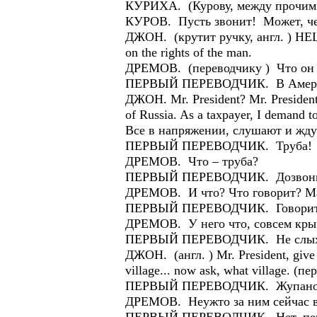
КУРИХА. (Курову, между прочим )
КУРОВ. Пусть звонит! Может, чер
ДЖОН. (крутит ручку, англ. ) HELO?
on the rights of the man.
ДРЕМОВ. (переводчику ) Что он 
ПЕРВЫЙ ПЕРЕВОДЧИК. В Америку
ДЖОН. Mr. President? Mr. President! 
of Russia. As a taxpayer, I demand to
Все в напряжении, слушают и ждут
ПЕРВЫЙ ПЕРЕВОДЧИК. Труба!
ДРЕМОВ. Что – труба?
ПЕРВЫЙ ПЕРЕВОДЧИК. Дозвонилс
ДРЕМОВ. И что? Что говорит? Ма
ПЕРВЫЙ ПЕРЕВОДЧИК. Говорит, па
ДРЕМОВ. У него что, совсем крыш
ПЕРВЫЙ ПЕРЕВОДЧИК. Не слыхат
ДЖОН. (англ. ) Mr. President, give c
village... now ask, what village. (пе
ПЕРВЫЙ ПЕРЕВОДЧИК. Жупановк
ДРЕМОВ. Неужто за ним сейчас в