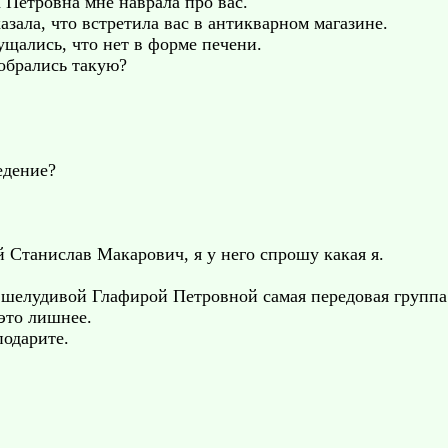
а Петровна мне наврала про вас.
азала, что встретила вас в антикварном магазине.
щались, что нет в форме печени.
обрались такую?
едение?
й Станислав Макарович, я у него спрошу какая я.
шелудивой Глафирой Петровной самая передовая группа 
это лишнее.
подарите.