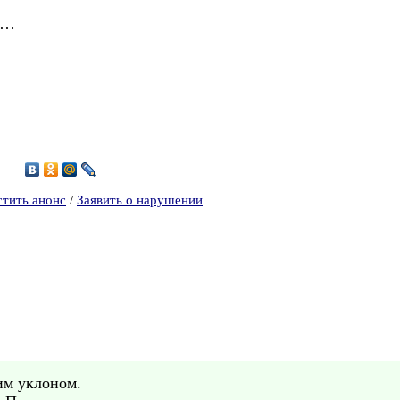
ют…
2
стить анонс
/
Заявить о нарушении
им уклоном.