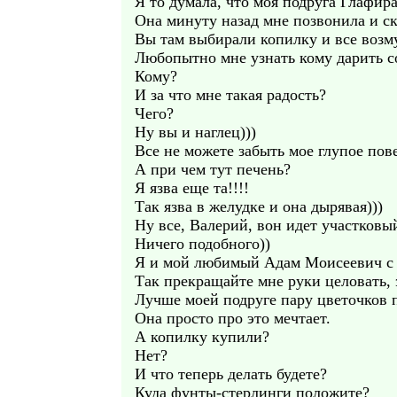
Я то думала, что моя подруга Глафир
Она минуту назад мне позвонила и ск
Вы там выбирали копилку и все возму
Любопытно мне узнать кому дарить с
Кому?
И за что мне такая радость?
Чего?
Ну вы и наглец)))
Все не можете забыть мое глупое пов
А при чем тут печень?
Я язва еще та!!!!
Так язва в желудке и она дырявая)))
Ну все, Валерий, вон идет участковы
Ничего подобного))
Я и мой любимый Адам Моисеевич с 
Так прекращайте мне руки целовать, 
Лучше моей подруге пару цветочков 
Она просто про это мечтает.
А копилку купили?
Нет?
И что теперь делать будете?
Куда фунты-стерлинги положите?