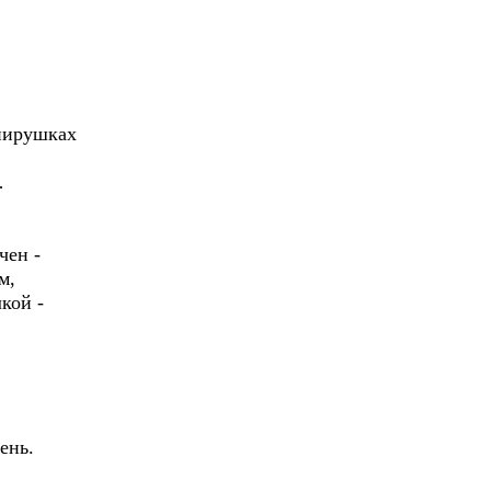
 пирушках
…
чен -
м,
кой -
ень.