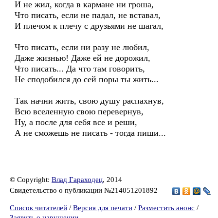
И не жил, когда в кармане ни гроша,
Что писать, если не падал, не вставал,
И плечом к плечу с друзьями не шагал,
Что писать, если ни разу не любил,
Даже жизнью! Даже ей не дорожил,
Что писать... Да что там говорить,
Не сподобился до сей поры ты жить...
Так начни жить, свою душу распахнув,
Всю вселенную свою перевернув,
Ну, а после для себя все и реши,
А не сможешь не писать - тогда пиши...
© Copyright:
Влад Гараходец
, 2014
Свидетельство о публикации №214051201892
Список читателей
/
Версия для печати
/
Разместить анонс
/
Заявить о нарушении