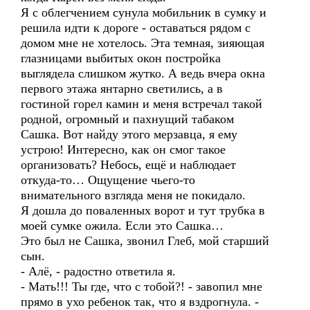
Я с облегчением сунула мобильник в сумку и
решила идти к дороге - оставаться рядом с
домом мне не хотелось. Эта темная, зияющая
глазницами выбитых окон постройка
выглядела слишком жутко. А ведь вчера окна
первого этажа янтарно светились, а в
гостиной горел камин и меня встречал такой
родной, огромный и пахнущий табаком
Сашка. Вот найду этого мерзавца, я ему
устрою! Интересно, как он смог такое
организовать? Небось, ещё и наблюдает
откуда-то… Ощущение чьего-то
внимательного взгляда меня не покидало.
Я дошла до поваленных ворот и тут трубка в
моей сумке ожила. Если это Сашка…
Это был не Сашка, звонил Глеб, мой старший
сын.
- Алё, - радостно ответила я.
- Мать!!! Ты где, что с тобой?! - завопил мне
прямо в ухо ребенок так, что я вздрогнула. -