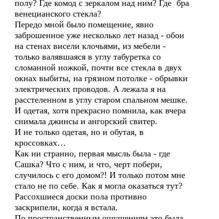
полу? Где комод с зеркалом над ним? Где бра
венецианского стекла?
Передо мной было помещение, явно
заброшенное уже несколько лет назад - обои
на стенах висели клочьями, из мебели -
только валявшаяся в углу табуретка со
сломанной ножкой, почти все стекла в двух
окнах выбиты, на грязном потолке - обрывки
электрических проводов. А лежала я на
расстеленном в углу старом спальном мешке.
И одетая, хотя прекрасно помнила, как вчера
снимала джинсы и ангорский свитер.
И не только одетая, но и обутая, в
кроссовках…
Как ни странно, первая мысль была - где
Сашка? Что с ним, и что, черт побери,
случилось с его домом?! И только потом мне
стало не по себе. Как я могла оказаться тут?
Рассохшиеся доски пола противно
заскрипели, когда я встала.
По пространственным ощущениям это была