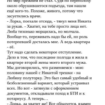
Но мир прежним не стал. Судя по переполоху
около обрушившегося подъезда, там нашли
ещё кого-то. Похоже, живого, потому что
засуетились врачи.
- Лорка, поехали отсюда, - тянул меня Никита
за рукав. - Хватит, на тебе просто лица нет.
Люба тихонько морщилась, но молчала.
Вообще-то, переживать надо бы ей, но роль
потерпевшей досталась мне. А ведь квартира
- её.
Тут надо сделать некоторое отступление.
Дело в том, что последние полгода я жила в
квартире второй жены моего второго мужа.
Мы договорились, что разменяемся - мою
половину нашей с Никитой трешки - на
Любину полуторку. Это был самый удобный и
безболезненный вариант, который устраивал
всех. Но вот - затянули с оформлением
документов, откладывали поход в БТИ и к
нотариусу. А теперь…
- Лорка, да хватит же! Все образуется, взамен