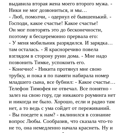
выдавила вторая жена моего второго мужа. -
Ники не мог дозвониться, и мы…
- Люб, помолчи, - одернул её бывшенький. -
Господи, какое счастье! Какое счастье!
Он мог повторять это до бесконечности,
поэтому я бесцеремонно прервала его:
- У меня мобильник разрядился. И зарядка…
там осталась. - Я красноречиво повела
взглядом в сторону руин дома. - Мне надо
позвонить Тимке, успокоить его.
- Конечно! - Никита протянул мне свою
трубку, и пока я по памяти набирала номер
младшего сына, все бубнил: - Какое счастье…
Телефон Тимофея не отвечал. Все понятно -
залез на свою гору, где никакого роуминга нет
и никогда не было. Хорошо, если и радио там
нет, а то ведь с ума сойдет от переживаний.
- Вы поедете к нам? - вклинился в сознание
вопрос Любы. Сообразив, что сказала что-то
не то, она немедленно начала краснеть. Ну и