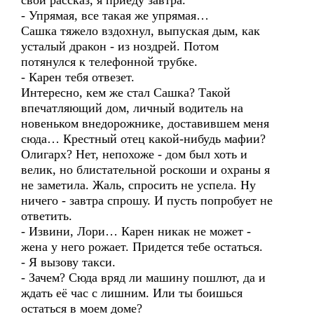
свой рассказ, я приеду завтра.
- Упрямая, все такая же упрямая…
Сашка тяжело вздохнул, выпуская дым, как
усталый дракон - из ноздрей. Потом
потянулся к телефонной трубке.
- Карен тебя отвезет.
Интересно, кем же стал Сашка? Такой
впечатляющий дом, личный водитель на
новеньком внедорожнике, доставившем меня
сюда… Крестный отец какой-нибудь мафии?
Олигарх? Нет, непохоже - дом был хоть и
велик, но блистательной роскоши и охраны я
не заметила. Жаль, спросить не успела. Ну
ничего - завтра спрошу. И пусть попробует не
ответить.
- Извини, Лори… Карен никак не может -
жена у него рожает. Придется тебе остаться.
- Я вызову такси.
- Зачем? Сюда вряд ли машину пошлют, да и
ждать её час с лишним. Или ты боишься
остаться в моем доме?