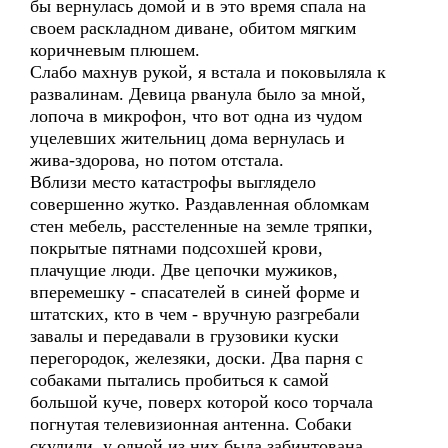
бы вернулась домой и в это время спала на
своем раскладном диване, обитом мягким
коричневым плюшем.
Слабо махнув рукой, я встала и поковыляла к
развалинам. Девица рванула было за мной,
лопоча в микрофон, что вот одна из чудом
уцелевших жительниц дома вернулась и
жива-здорова, но потом отстала.
Вблизи место катастрофы выглядело
совершенно жутко. Раздавленная обломкам
стен мебель, расстеленные на земле тряпки,
покрытые пятнами подсохшей крови,
плачущие люди. Две цепочки мужиков,
вперемешку - спасателей в синей форме и
штатских, кто в чем - вручную разгребали
завалы и передавали в грузовики куски
перегородок, железяки, доски. Два парня с
собаками пытались пробиться к самой
большой куче, поверх которой косо торчала
погнутая телевизионная антенна. Собаки
скулили, у одной из них была забинтована