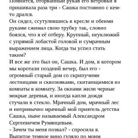
Помнится, оторванный рукав его ветровки я
пришивала раза три - Сашка постоянно с кем-
то дрался.
Он сидел, ссутулившись в кресле и обеими
руками сжимал свою трубку так, словно
боялся, что я её отберу. Крупный, неуклюжий
с упрямой лобастой головой и сумрачным
выражением лица. Когда ты успел стать
таким?
И все же это был он, Сашка. И дом, в котором
мы коротали поздний вечер, был его -
огромный старый дом со скрипучими
лестницами и сквозняками, скитающимися из
комнаты в комнату. За окнами жили черные
мокрые деревья, и иногда капли дождя
стучали в стекло. Мрачный дом, мрачный лес
и непривычно мрачный мой приятель детства
Сашка, ныне называемый Александром
Сергеевичем Румянцевым.
- Зачем ты меня позвал? - спросила я.
Выпитое темное вино гуляло по моим