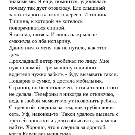
знакомыми. Я ещё, помнится, удивлялась,
почему так дует отовсюду. Еле слышный
запах старого влажного дерева. И тишина.
Тишина, к которой не хотелось
поворачиваться спиной.
Я вышла, пятясь. И лишь на крыльце
смахнула со лба испарину.
Давно ничто меня так не пугало, как этот
дом.
Прохладный ветер пробежал по лицу. Мне
нужно домой. Про машину и личного
водителя нужно забыть - буду вызывать такси.
Пошарив в сумке, я достала мобильник.
Странно, он был отключен, хотя я точно этого
не делала. Телефоны я никогда не отключаю,
ведь в любой момент могут позвонить ребята.
С тревогой следила за тем, как трубка ловит
сеть. Уф, наконец-то! Такси удалось вызвать с
третьей попытки и долго объяснять, как меня
найти. Хорошо, что я следила за дорогой,
когда Карен вез меня сюда.