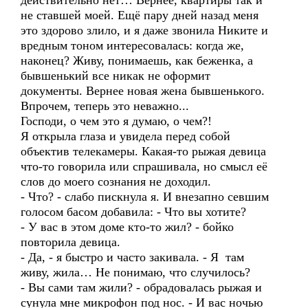
действительно нет… Вернее, квартиры так и
не ставшей моей. Ещё пару дней назад меня
это здорово злило, и я даже звонила Никите и
вредным тоном интересовалась: когда же,
наконец? Живу, понимаешь, как беженка, а
бывшенький все никак не оформит
документы. Вернее новая жена бывшенького.
Впрочем, теперь это неважно...
Господи, о чем это я думаю, о чем?!
Я открыла глаза и увидела перед собой
объектив телекамеры. Какая-то рыжая девица
что-то говорила или спрашивала, но смысл её
слов до моего сознания не доходил.
- Что? - слабо пискнула я. И внезапно севшим
голосом басом добавила: - Что вы хотите?
- У вас в этом доме кто-то жил? - бойко
повторила девица.
- Да, - я быстро и часто закивала. - Я там
живу, жила… Не понимаю, что случилось?
- Вы сами там жили? - обрадовалась рыжая и
сунула мне микрофон под нос. - И вас ночью