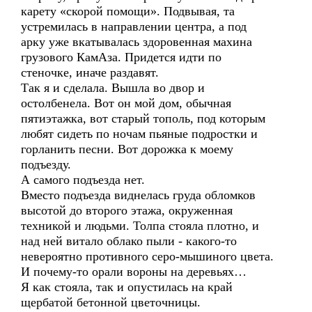
карету «скорой помощи». Подвывая, та
устремилась в направлении центра, а под
арку уже вкатывалась здоровенная махина
грузового КамАза. Придется идти по
стеночке, иначе раздавят.
Так я и сделала. Вышла во двор и
остолбенела. Вот он мой дом, обычная
пятиэтажка, вот старый тополь, под которым
любят сидеть по ночам пьяные подростки и
горланить песни. Вот дорожка к моему
подъезду.
А самого подъезда нет.
Вместо подъезда виднелась груда обломков
высотой до второго этажа, окруженная
техникой и людьми. Толпа стояла плотно, и
над ней витало облако пыли - какого-то
невероятно противного серо-мышиного цвета.
И почему-то орали вороны на деревьях…
Я как стояла, так и опустилась на край
щербатой бетонной цветочницы.