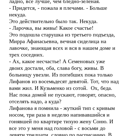
ладно, все лучше, чем бледно-зеленая.
- Придется, - пожала я плечами. - Больше
некуда.
Это действительно было так. Некуда.
- Ларочка, вы живы! Какое счастье!
Это подошла старушка из третьего подъезда,
Мирра Афанасьевна, вечная сиделица на
лавочке, знающая всех и вся в нашем доме и
трех соседних.
- Ах, какое несчастье! А Семеновых уже
двоих достали, оба, слава богу, живы. В
больницу увезли. Из погибших пока только
Лифанов из восемьдесят девятой. Тот, что над
вами жил. И Кузьменко из сотой. Ох, беда.
Нас пока домой не пускают, говорят, опасно,
отселять надо, а куда?
Лифанова я помнила - жуткий тип с кривым
носом, три раза в неделю напивавшийся и
гонявшей по квартире тихую жену Соню. И
все это у меня над головой - с восьми до
девяти тридцати, словно по расписанию. В