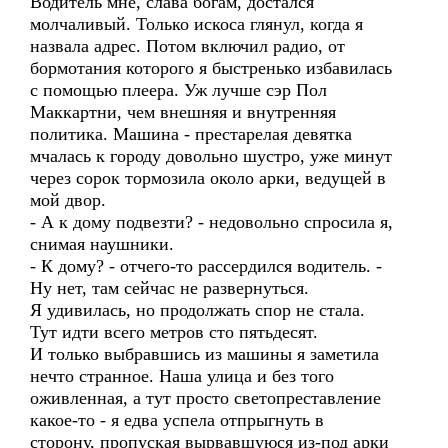
Водитель мне, слава богам, достался
молчаливый. Только искоса глянул, когда я
назвала адрес. Потом включил радио, от
бормотания которого я быстренько избавилась
с помощью плеера. Уж лучше сэр Пол
Маккартни, чем внешняя и внутренняя
политика. Машина - престарелая девятка
мчалась к городу довольно шустро, уже минут
через сорок тормозила около арки, ведущей в
мой двор.
- А к дому подвезти? - недовольно спросила я,
снимая наушники.
- К дому? - отчего-то рассердился водитель. -
Ну нет, там сейчас не развернуться.
Я удивилась, но продолжать спор не стала.
Тут идти всего метров сто пятьдесят.
И только выбравшись из машины я заметила
нечто странное. Наша улица и без того
оживленная, а тут просто светопреставление
какое-то - я едва успела отпрыгнуть в
сторону, пропуская вырвавшуюся из-под арки