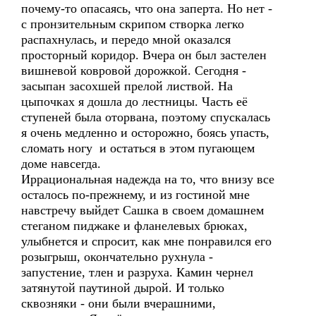
почему-то опасаясь, что она заперта. Но нет -
с пронзительным скрипом створка легко
распахнулась, и передо мной оказался
просторный коридор. Вчера он был застелен
вишневой ковровой дорожкой. Сегодня -
засыпан засохшей прелой листвой. На
цыпочках я дошла до лестницы. Часть её
ступеней была оторвана, поэтому спускалась
я очень медленно и осторожно, боясь упасть,
сломать ногу и остаться в этом пугающем
доме навсегда.
Иррациональная надежда на то, что внизу все
осталось по-прежнему, и из гостиной мне
навстречу выйдет Сашка в своем домашнем
стеганом пиджаке и фланелевых брюках,
улыбнется и спросит, как мне понравился его
розыгрыш, окончательно рухнула -
запустение, тлен и разруха. Камин чернел
затянутой паутиной дырой. И только
сквозняки - они были вчерашними,