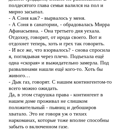
полдесятого глава семьи валился на пол и
мирно засыпал.
- А Соня как? - вырвалось у меня.
- А Соня в санатории, - обрадовалась Мирра
Афанасьевна. - Она третьего дня уехала.
Отдохну, говорит, от ирода своего. Вот и
отдохнет теперь, хоть и грех так говорить.
- И все же, что взорвалось? - снова спросила
я, поглядывая через плечо. Подъехала ещё
одна «скорая» и выжидательно замерла. Под
развалинами нашли ещё кого-то. Хоть бы
живого…
- Дык газ, говорят. С нашим контингентом-то
всего можно ожидать.
Да, в этом старушка права - контингент в
нашем доме проживал не слишком
положительный - пьяниц и дебоширов
хватало. Это не говоря уж о тихих
наркоманах, которые тоже вполне способны
забыть о включенном газе.