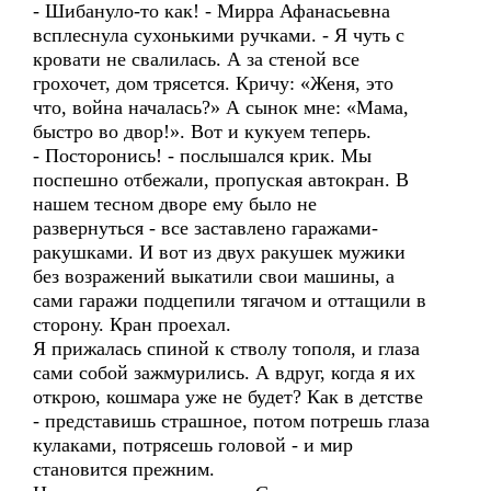
- Шибануло-то как! - Мирра Афанасьевна
всплеснула сухонькими ручками. - Я чуть с
кровати не свалилась. А за стеной все
грохочет, дом трясется. Кричу: «Женя, это
что, война началась?» А сынок мне: «Мама,
быстро во двор!». Вот и кукуем теперь.
- Посторонись! - послышался крик. Мы
поспешно отбежали, пропуская автокран. В
нашем тесном дворе ему было не
развернуться - все заставлено гаражами-
ракушками. И вот из двух ракушек мужики
без возражений выкатили свои машины, а
сами гаражи подцепили тягачом и оттащили в
сторону. Кран проехал.
Я прижалась спиной к стволу тополя, и глаза
сами собой зажмурились. А вдруг, когда я их
открою, кошмара уже не будет? Как в детстве
- представишь страшное, потом потрешь глаза
кулаками, потрясешь головой - и мир
становится прежним.