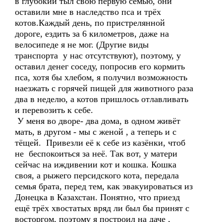
в глубокий тыл свою первую семью, они
оставили мне в наследство пса и трёх
котов.Каждый день, по пристрелянной
дороге, ездить за 6 километров, даже на
велосипеде я не мог. (Другие виды
транспорта у нас отсутствуют), поэтому, у
оставил денег соседу, попросив его кормить
пса, хотя бы хлебом, я получил возможность
наезжать с горячей пищей для животного раза
два в неделю, а котов пришлось отлавливать
и перевозить к себе.
У меня во дворе- два дома, в одном живёт
мать, в другом - мы с женой , а теперь и с
тёщей. Привезли её к себе из казёнки, чтоб
не беспокоиться за неё. Так вот, у матери
сейчас на иждивении кот и кошка. Кошка
своя, а рыжего персидского кота, передала
семья брата, перед тем, как эвакуироваться из
Донецка в Казахстан. Понятно, что приезд
ещё трёх хвостатых вряд ли был бы принят с
восторгом, поэтому я построил на даче ,