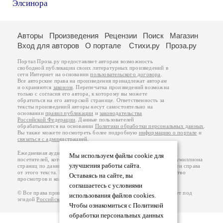
Элсинора
Авторы
Произведения
Рецензии
Поиск
Магазин
Вход для авторов
О портале
Стихи.ру
Проза.ру
Портал Проза.ру предоставляет авторам возможность
свободной публикации своих литературных произведений в
сети Интернет на основании
пользовательского договора
.
Все авторские права на произведения принадлежат авторам
и охраняются
законом
. Перепечатка произведений возможна
только с согласия его автора, к которому вы можете
обратиться на его авторской странице. Ответственность за
тексты произведений авторы несут самостоятельно на
основании
правил публикации
и
законодательства
Российской Федерации
. Данные пользователей
обрабатываются на основании
Политики обработки персональных данных
.
Вы также можете посмотреть более подробную
информацию о портале
и
связаться с администрацией
.
Ежедневная аудитория портала Проза.ру – порядка 100 тысяч
Мы используем файлы cookie для
посетителей, которые в общей сумме просматривают более полумиллиона
улучшения работы сайта.
страниц по данным счетчика посещаемости, который расположен справа
от этого текста. В каждой графе указано по две цифры: количество
Оставаясь на сайте, вы
просмотров и количество посетителей.
соглашаетесь с условиями
© Все права принадлежат авторам, 2000-2026. Портал работает под
использования файлов cookies.
эгидой
Российского союза писателей
.
18+
Чтобы ознакомиться с Политикой
обработки персональных данных