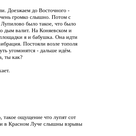
ли. Доезжаем до Восточного -
очень громко слышно. Потом с
. Лупилово было такое, что было
о дым валит. На Коняевском и
 площадки я и бабушка. Она идти
вибрация. Постояли возле тополя
уть угомонятся - дальше идём.
, ты как?
хает.
о, такое ощущение что лупят сот
о и в Красном Луче слышны взрывы