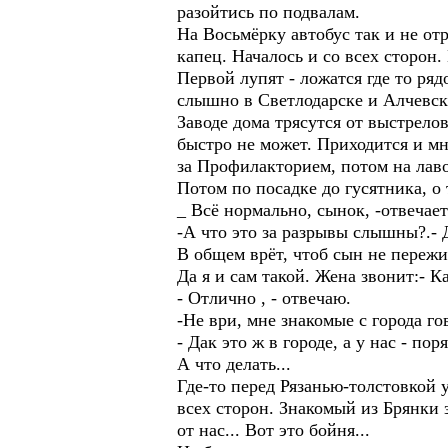
разойтись по подвалам.
На Восьмёрку автобус так и не от
капец. Началось и со всех сторон
Первой лупят - ложатся где то ряд
слышно в Светлодарске и Алчевск
Заводе дома трясутся от выстрело
быстро не может. Приходится и мн
за Профилакторием, потом на лаво
Потом по посадке до гусятника, о
_ Всё нормально, сынок, -отвечает
-А что это за разрывы слышны?.- Д
В общем врёт, чтоб сын не пережи
Да я и сам такой. Жена звонит:- Ка
- Отлично , - отвечаю.
-Не ври, мне знакомые с города го
- Дак это ж в городе, а у нас - пор
А что делать...
Где-то перед Рязанью-толстовкой у
всех сторон. Знакомый из Брянки
от нас... Вот это бойня...