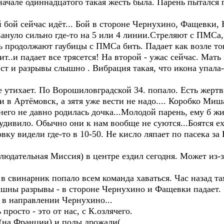
начале одиннадцатого такая жесть была. Парень пытался 
 бой сейчас идёт... Бой в стороне Чернухино, Фащевки,
рвануло сильно где-то на 5 или 4 линии.Стреляют с ПМСа
ь продолжают гаубицы с ПМСа бить. Падает как возле т
т..и падает все трясется! На второй - ужас сейчас. Мать
ист и разрывы слышно . Вибрация такая, что икона упала-
е утихает. По Ворошиловградской 34. попало. Есть жертв
 в Артёмовск, а зятя уже вести не надо.... Коробко Миш
него не давно родилась дочка...Молодой парень, ему б жи
 удивило. Обычно они к нам вообще не суются...Боятся ех
ку видели где-то в 10-50. Не кисло ляпает по пасека за
юдательная Миссия) в центре ездил сегодня. Может из-з
о в свинарник попало всем команда хаваться. Час назад 
ышны разрывы - в стороне Чернухино и Фащевки падает.
 в направлении Чернухино...
просто - это от нас, с К.озлячего.
й(на Франции) и полы дрожали(