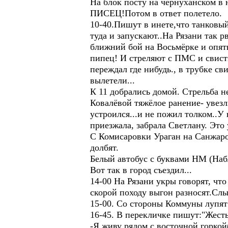
На блок посту на чернуханском в 
ПИСЕЦ!Потом в ответ полетело.
10-40.Пишут в инете,что танковый
туда и запускают..На Рязани так 
ближний бой на Восьмёрке и опят
пипец! И стреляют с ПМС и свисти
переждал где нибудь., в трубке св
вылетели...
К 11 добрались домой. Стрельба н
Ковалёвой тяжёлое ранение- увезли
устроился...и не пожил толком..У 
приезжала, забрала Светлану. Это
С Комисаровки Ураган на Санжаров
долбят.
Белый автобус с буквами НМ (Набл
Вот так в город съездил...
14-00 На Рязани укры говорят, чт
скорой походу выгон разносят.Сл
15-00. Со стороны Коммуны лупят
16-45. В перекличке пишут:"Жесть 
-Я живу рядом с восточной горко