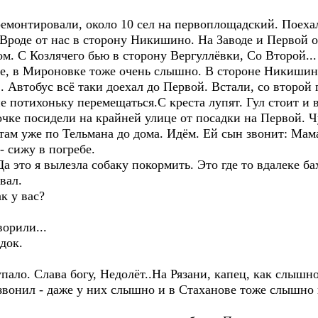
ремонтировали, около 10 сел на первоплощадский. Поеха
. Вроде от нас в сторону Никишино. На Заводе и Первой 
ом. С Козлячего бью в сторону Вергуллёвки, Со Второй..
е, в Мироновке тоже очень слышно. В стороне Никишин
в. Автобус всё таки доехал до Первой. Встали, со второй
е потихоньку перемещаться.С креста лупят. Гул стоит и 
чке посидели на крайней улице от посадки на Первой. Ч
 там уже по Тельмана до дома. Идём. Ей сын звонит: Мама
- сижу в погребе.
а это я вылезла собаку покормить. Это где то вдалеке ба
вал.
к у вас?
ворили...
ядок.
пало. Слава богу, Недолёт..На Рязани, капец, как слышн
 звонил - даже у них слышно и в Стаханове тоже слышн