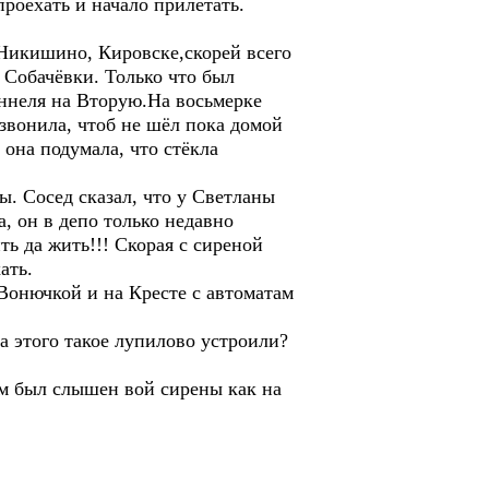
проехать и начало прилетать.
 Никишино, Кировске,скорей всего
, Собачёвки. Только что был
оннеля на Вторую.На восьмерке
 звонила, чтоб не шёл пока домой
 она подумала, что стёкла
ы. Сосед сказал, что у Светланы
а, он в депо только недавно
ть да жить!!! Скорая с сиреной
ать.
 Вонючкой и на Кресте с автоматам
а этого такое лупилово устроили?
там был слышен вой сирены как на