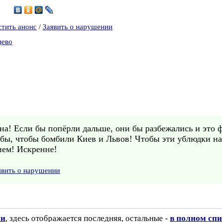
4
стить анонс
/
Заявить о нарушении
цево
на! Если бы попёрли дальше, они бы разбежались и это 
 бы, чтобы бомбили Киев и Львов! Чтобы эти ублюдки на
ием! Искренне!
явить о нарушении
ии
, здесь отображается последняя, остальные -
в полном спи