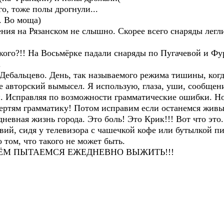
о, тоже полы дрогнули...
. Во моща)
ния на Рязанском не слышно. Скорее всего снаряды легли
цкого?!! На Восьмёрке падали снаряды по Пугачевой и Ф
.
Дебальцево. День, так называемого режима тишины, когд
е авторский вымысел. Я использую, глаза, уши, сообще
. Исправляя по возможности грамматические ошибки. Н
чертям грамматику! Потом исправим если останемся живы
невная жизнь города. Это боль! Это Крик!!! Вот что это. 
вий, сидя у телевизора с чашечкой кофе или бутылкой пив
 том, что такого не может быть.
СЁМ ПЫТАЕМСЯ ЕЖЕДНЕВНО ВЫЖИТЬ!!!