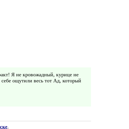
факт! Я не кровожадный, курице не
 себе ощутили весь тот Ад, который
ске
.