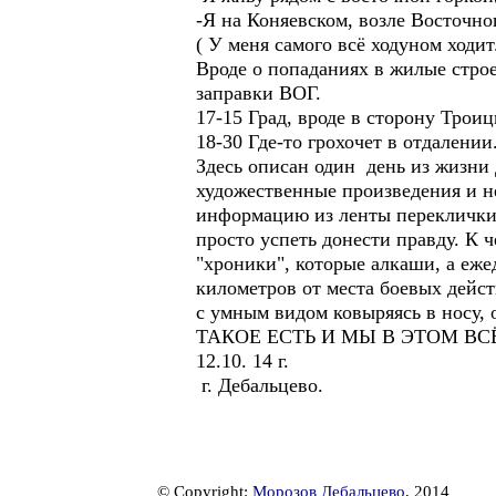
-Я на Коняевском, возле Восточног
( У меня самого всё ходуном ходит
Вроде о попаданиях в жилые строе
заправки ВОГ.
17-15 Град, вроде в сторону Трои
18-30 Где-то грохочет в отдалении
Здесь описан один день из жизни 
художественные произведения и н
информацию из ленты переклички
просто успеть донести правду. К 
"хроники", которые алкаши, а ежед
километров от места боевых дейст
с умным видом ковыряясь в носу, о
ТАКОЕ ЕСТЬ И МЫ В ЭТОМ В
12.10. 14 г.
г. Дебальцево.
© Copyright:
Морозов Дебальцево
, 2014