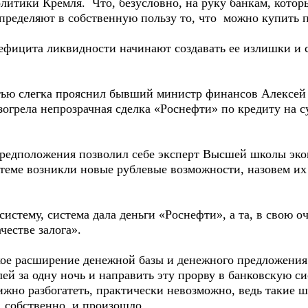
литики Кремля. Что, безусловно, на руку банкам, которы
аспределяют в собственную пользу то, что можно купить
ефицита ликвидности начинают создавать ее излишки и 
ью слегка прояснил бывший министр финансов Алексей 
зогрела непрозрачная сделка «Роснефти» по кредиту на с
 предположения позволил себе эксперт Высшей школы эк
теме возникли новые рублевые возможности, назовем их 
стему, система дала деньги «Роснефти», а та, в свою оч
честве залога».
кое расширение денежной базы и денежного предложени
лей за одну ночь и направить эту прорву в банковскую си
ижно разбогатеть, практически невозможно, ведь такие 
 собственно, и произошло.