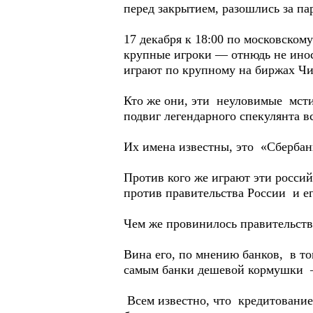
перед закрытием, разошлись за пар
17 декабря к 18:00 по московско
крупные игроки — отнюдь не инос
играют по крупному на биржах Чик
Кто же они, эти неуловимые мсти
подвиг легендарного спекулянта в
Их имена известны, это «Сберба
Против кого же играют эти росси
против правительства России и е
Чем же провинилось правительств
Вина его, по мнению банков, в т
самым банки дешевой кормушки —
Всем известно, что кредитован