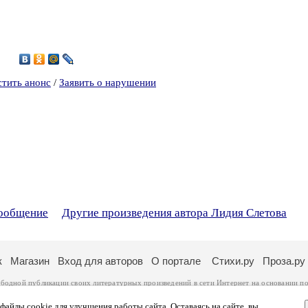
6
стить анонс
/
Заявить о нарушении
сообщение
Другие произведения автора Лидия Слетова
к
Магазин
Вход для авторов
О портале
Стихи.ру
Проза.ру
ободной публикации своих литературных произведений в сети Интернет на основании
по
ся
законом
. Перепечатка произведений возможна только с согласия его автора, к котором
ры несут самостоятельно на основании
правил публикации
и
законодательства Российско
айлы cookie для улучшения работы сайта. Оставаясь на сайте, вы