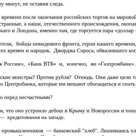
у минут, не оставив следа.
му времени после окончания российских торгов на миро
транные, а наши, отечественного происхождения, окопав
аго и Лондона, именно там, где торгуется пара «доллар 
тели, бойцы невидимого фронта, герои нашего времени
сех времен и народов, Джорджа Сороса, обвалившего ког
нк России», «Банк ВТБ» и, конечно, же «Газпромбанк»
йские монстры? Против рубля? Отнюдь. Они даже цели т
го Центробанка, которые им мешают обогащаться и спать
о перед несчастными?
ом, что оно устроило дебош в Крыму и Новороссии и поп
 кредитования на западе.
ие промышленников — банковский "хлеб". Лишившись х