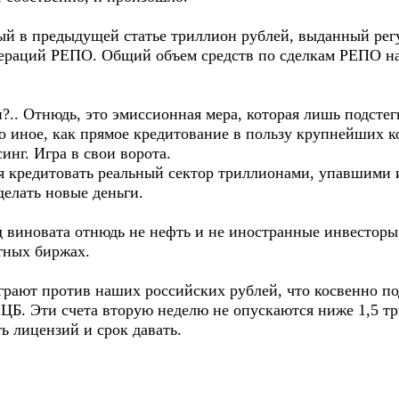
ый в предыдущей статье триллион рублей, выданный регу
ераций РЕПО. Общий объем средств по сделкам РЕПО на
?.. Отнюдь, это эмиссионная мера, которая лишь подсте
то иное, как прямое кредитование в пользу крупнейших к
г. Игра в свои ворота.
я кредитовать реальный сектор триллионами, упавшими 
делать новые деньги.
 виновата отнюдь не нефть и не иностранные инвесторы
тных биржах.
рают против наших российских рублей, что косвенно по
 ЦБ. Эти счета вторую неделю не опускаются ниже 1,5 т
ть лицензий и срок давать.