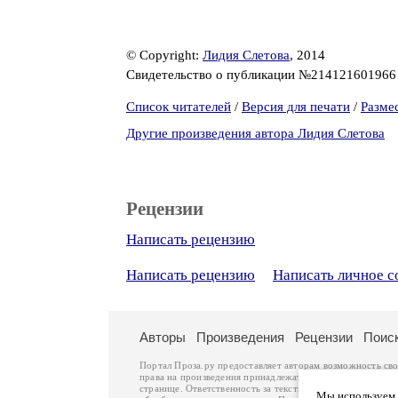
© Copyright:
Лидия Слетова
, 2014
Свидетельство о публикации №21412160196
Список читателей
/
Версия для печати
/
Разме
Другие произведения автора Лидия Слетова
Рецензии
Написать рецензию
Написать рецензию
Написать личное 
Авторы
Произведения
Рецензии
Поис
Портал Проза.ру предоставляет авторам возможность св
права на произведения принадлежат авторам и охраняют
странице. Ответственность за тексты произведений авто
Мы используем ф