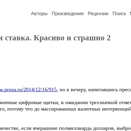
Авторы
Произведения
Рецензии
Поиск
 ставка. Красиво и страшно 2
w.proza.ru/2014/12/16/915
, но к вечеру, начитавшись прес
значные цифровые щитки, в ожидании трехзначной отмет
лго, потому что до массированных валютных интервенци
количестве, если вчерашние полмиллиарда долларов, выб