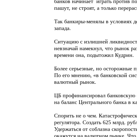
банков начинает играть против по
пашут, не строят, а только перер
Так банкиры-менялы в условиях д
запада.
Ситуацию с излишней ликвидност
невзначай намекнул, что рынок ра
времени она, подытожил Кудрин.
Более серьезные, но осторожные
По его мнению, «в банковской сис
валютный рынок.
ЦБ профинансировал банковскую си
на баланс Центрального банка в ка
Спорить не о чем. Катастрофичес
регулятора. Создать 625 млрд. руб
Удержаться от соблазна скоропост
окажутся на валютном рынке. Что,