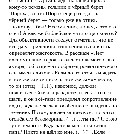
от пьяниц. (…) Однажды папашка продал
кому-то ремень, тельник и чёрный берет
Шороха, за что Шорох ещё раз сдал на
чёрный берет — только уже на отце».
Пьянству – бой! Несомненно, но ведь это его
отец! А как же библейское «чти отца своего»?
Для объективности следует отметить, что не
всегда у Прилепина отношения сына и отца
определяет жестокость. В рассказе «Лес»
воспоминания героя, отождествляемого с эго
автора, об отце – это образец романтического
сентиментализма: «Если долго стоять и ждать
в том же самом виде на том же самом месте,
то он (отец – Т.Л.), наверное, должен
появиться. Сначала раздастся плеск: это его
шаги, и он всё-таки преодолел сопротивление
воды, вода же лёгкая, особенно если идёшь по
течению. Потом, вослед за плеском, появится
огонёк его беломорины. (…) …ты где? Я стою
тут в темноте. Куда затерялась твоя жизнь,
папа? Никто не шёл ко мне. (…) "…Если