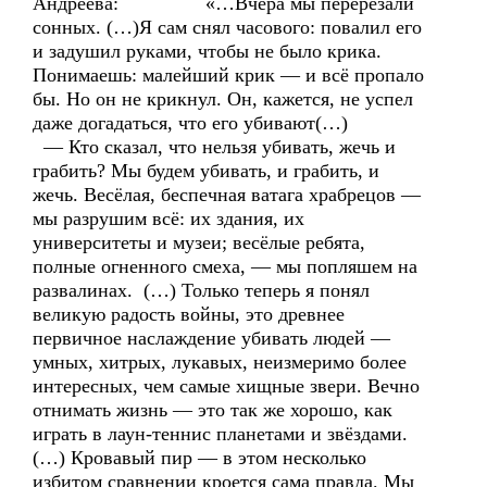
Андреева: «…Вчера мы перерезали
сонных. (…)Я сам снял часового: повалил его
и задушил руками, чтобы не было крика.
Понимаешь: малейший крик — и всё пропало
бы. Но он не крикнул. Он, кажется, не успел
даже догадаться, что его убивают(…)
— Кто сказал, что нельзя убивать, жечь и
грабить? Мы будем убивать, и грабить, и
жечь. Весёлая, беспечная ватага храбрецов —
мы разрушим всё: их здания, их
университеты и музеи; весёлые ребята,
полные огненного смеха, — мы попляшем на
развалинах. (…) Только теперь я понял
великую радость войны, это древнее
первичное наслаждение убивать людей —
умных, хитрых, лукавых, неизмеримо более
интересных, чем самые хищные звери. Вечно
отнимать жизнь — это так же хорошо, как
играть в лаун-теннис планетами и звёздами.
(…) Кровавый пир — в этом несколько
избитом сравнении кроется сама правда. Мы