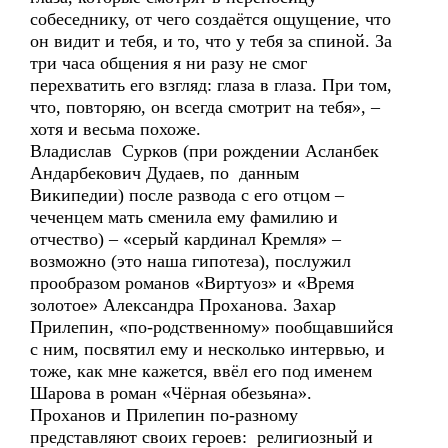
собеседнику, от чего создаётся ощущение, что
он видит и тебя, и то, что у тебя за спиной. За
три часа общения я ни разу не смог
перехватить его взгляд: глаза в глаза. При том,
что, повторяю, он всегда смотрит на тебя», –
хотя и весьма похоже.
Владислав Сурков (при рождении Асланбек
Андарбекович Дудаев, по данным
Википедии) после развода с его отцом –
чеченцем мать сменила ему фамилию и
отчество) – «серый кардинал Кремля» –
возможно (это наша гипотеза), послужил
прообразом романов «Виртуоз» и «Время
золотое» Александра Проханова. Захар
Прилепин, «по-родственному» пообщавшийся
с ним, посвятил ему и несколько интервью, и
тоже, как мне кажется, ввёл его под именем
Шарова в роман «Чёрная обезьяна».
Проханов и Прилепин по-разному
представляют своих героев: религиозный и