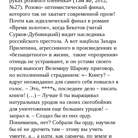
руках розового оленёнка» (Там же, 2012,
№27). Розово- оптимистический финал,
которого так не хватает современной прозе!
Почти как идиллический финал в романе
«Время золотое», когда Бекетов (читай
Сурков-Дубовицкий) видит наследника
российского престола. А вот нацбола Захара
Прилепина, агрессивного в произведениях и
«беззащитного» в жизни, такие «прозрения»
отнюдь не устраивают, и он устами своего
героя выносит Велемиру Шарову приговор,
но исполненный страданием: «– Книгу? –
вдруг неожиданно для самого себя повысил я
голос. – Это, ****ь, последнее дело – писать
книги! (…) – Лучше б ты выращивал
натуральных уродов на своих скотобойнях
для уничтожения еще больших уродов! –
заорал я. – Создал бы из них орду.
Понимаешь, нет? Собрали бы орду, научили
бы её не дрочить там – этому вы учить
умеете, а... а идти, как саранча, по земле и