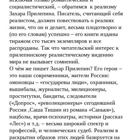
социалистический, – обратимся к реализму
Захара Прилепина. Писатель, считающий себя
реалистом, должен повествовать о реалиях
жизни, что он и делает, весьма плодотворно и
(по его словам) успешно – его книги изданы
тиражом сто тысяч экземпляров и все
распроданы. Так что читательский интерес к
прилепинскому реалистическому видению
мира не вызывает сомнений.
О чём же пишет Захар Прилепин? Его герои –
это наши современники, жители России:
омоновцы – «государевы люди», охранники,
вышибалы, журналисты, милиционеры,
проститутки, бандиты, следователи
(«Допрос», «революционеры» сегодняшней
России ,Саша Тишин из романа «Санькя»),
нацболы, врачи-психиатры, историки (рассказ
«Лес») и т.д. – весьма широкий спектр и
профессий, и человеческих судеб. Реализм в
раскрытии образов этих людей базируется на