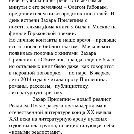
визите узнала на встрече в те же самые
минуты с его земляком – Олегом Рябовым,
представителем нижегородских писателей. В
день встречи Захара Прилепина с
посетителями Дома книги я была в Москве на
финале Горьковской премии.
Но личные контакты в наше время – превыше
всего: после в библиотеке им. Маяковского
появилась полочка с книгами Захара
Прилепина, «Обители», правда, ещё не было,
но остальных книг было даже, как говорится
в народной поговорке, – по паре. В жаркое
лето 2014 года я читала прозу Прилепина:
романы, рассказы, публицистику,
литературную критику.
Захар Прилепин – новый реалист
Реализм. После разгула постмодернизма в
отечественной литературе конца ХХ начала
ХХI века на литературную арену нулевых
годов вышла группа, позиционирующая себя
«новыми реалистами».