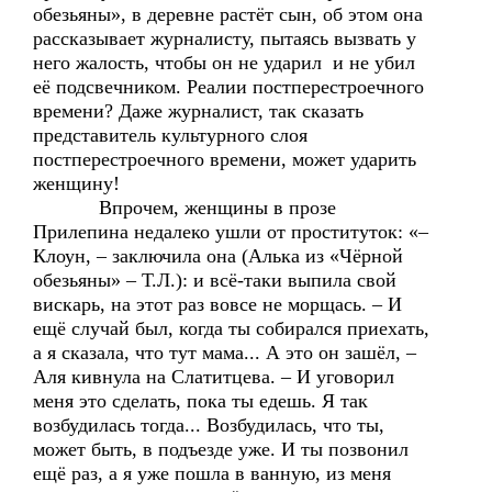
обезьяны», в деревне растёт сын, об этом она
рассказывает журналисту, пытаясь вызвать у
него жалость, чтобы он не ударил и не убил
её подсвечником. Реалии постперестроечного
времени? Даже журналист, так сказать
представитель культурного слоя
постперестроечного времени, может ударить
женщину!
Впрочем, женщины в прозе
Прилепина недалеко ушли от проституток: «–
Клоун, – заключила она (Алька из «Чёрной
обезьяны» – Т.Л.): и всё-таки выпила свой
вискарь, на этот раз вовсе не морщась. – И
ещё случай был, когда ты собирался приехать,
а я сказала, что тут мама... А это он зашёл, –
Аля кивнула на Слатитцева. – И уговорил
меня это сделать, пока ты едешь. Я так
возбудилась тогда... Возбудилась, что ты,
может быть, в подъезде уже. И ты позвонил
ещё раз, а я уже пошла в ванную, из меня