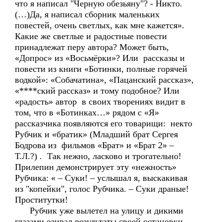
что я написал "Черную обезьяну"? - Никто.
(…)Да, я написал сборник маленьких
повестей, очень светлых, как мне кажется».
Какие же светлые и радостные повести
принадлежат перу автора? Может быть,
«Допрос» из «Восьмёрки»? Или рассказы и
повести из книги «Ботинки, полные горячей
водкой»: «Собачатина», «Пацанский рассказ»,
«****ский рассказ» и тому подобное? Или
«радость» автор в своих творениях видит в
том, что в «Ботинках…» рядом с «Я»
рассказчика появляются его товарищи: некто
Рубчик и «братик» (Младший брат Сергея
Бодрова из фильмов «Брат» и «Брат 2» –
Т.Л.?) . Так нежно, ласково и трогательно!
Прилепин демонстрирует эту «нежность»
Рубчика: « – Суки! – услышал я, выскакивая
из "копейки", голос Рубчика. – Суки драные!
Проститутки!
Рубчик уже вылетел на улицу и дикими
глазами озирал результаты своей остановки.