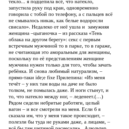
текло... я подцепила всё, что натекло,
запустила руку под кран, одновременно
говорила с тобой по телефону, а с пальцев всё
не смывалось никак, как белые водоросли
свисало». Недалеко от неё ушла и замужняя
женщина –цыганочка – из рассказа «Тень
облака на другом берегу»: секс с первым
встречным мужчиной то в парке, то в гараже,
не считающая это аморальным для женщины,
поскольку по её представлениям женщине
мужчина нужен только для того, чтобы зачать
ребёнка. И снова любимый натурализм, –
прямо-таки idе;e fixe Прилепина: «Из меня
течёт – у них там воды на даче не было
толком, не помылась даже. И ноги стынут, и
то, что натекло между ног, – леденеет.(…)
Рядом сидели небритые работяги, целый
вагон – и все смотрели на меня. Если б я
сказала им, что у меня такое происходит, –
полезли бы туда не руками даже, а лицами, –
всё бы там щетиной расчесали». Адюльтер