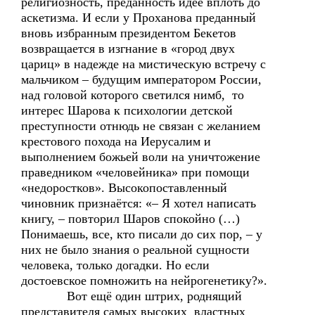
религиозность, преданность идее вплоть до
аскетизма. И если у Проханова преданный
вновь избранным президентом Бекетов
возвращается в изгнание в «город двух
цариц» в надежде на мистическую встречу с
мальчиком – будущим императором России,
над головой которого светился нимб, то
интерес Шарова к психологии детской
преступности отнюдь не связан с желанием
крестового похода на Иерусалим и
выполнением божьей воли на уничтожение
праведником «человейника» при помощи
«недоростков». Высокопоставленный
чиновник признаётся: «– Я хотел написать
книгу, – повторил Шаров спокойно (…)
Понимаешь, все, кто писали до сих пор, – у
них не было знания о реальной сущности
человека, только догадки. Но если
достоевское помножить на нейрогенетику?».
Вот ещё один штрих, роднящий
представителя самых высоких властных