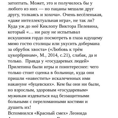
затоптать. Может, это и получилось бы у
любого из них — но пацаны мешали друг
другу, толкаясь и хохоча». Очень весёленькая,
«даже интеллектуальная игра», не так ли?
Куда уж до неё Киклопу Виктора Пелевина,
который «… ни разу не испытывал
искушения гордо посмотреть в глаза идущему
мимо гостю столицы или укусить добермана
за обрубок хвоста» («Любовь к трём
цукербринам», М., 2014, с.21), слабак, да и
только. Правда у «государевых людей»
Прилепина были игры и поинтереснее: чего
только стоит сценка в больнице, куда они
пришли «навестить» искалеченных ими
накануне «буцевских». Кем бы они ни были,
но взрослым, здоровым «государевым»
мужикам издеваться над беззащитными
больными с переломанными костями и
душить их!
Вспомнился «Красный смех» Леонида