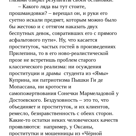
– Какого ляда вы тут стоите,
прошмандовки? – верещал он, и руки его
суетно искали предмет, которым можно было
бы жестоко и с оттягом наказать двух
беспутных девок, совративших его с прямого
асфальтового пути». Ну, что касается
проституток, частых гостей в произведениях
Прилепина, то в его ново-реалистической
прозе не встретишь проблем старого
классического реализма: ни осуждения
проституции и драмы студента из «Ямы»
Куприна, ни патриотизма Пышки Ги де
Мопассана, ни кротости и
самопожертвования Сонечки Мармеладовой у
Достоевского. Бездуховность – это то, что
объединяет и проституток, и их клиентов,
ремесло, безнравственность с обеих сторон.
Какие-то остатки неких человеческих качеств
проявляются: например, у Оксаны,
проститутки и мошенницы из «Чёрной