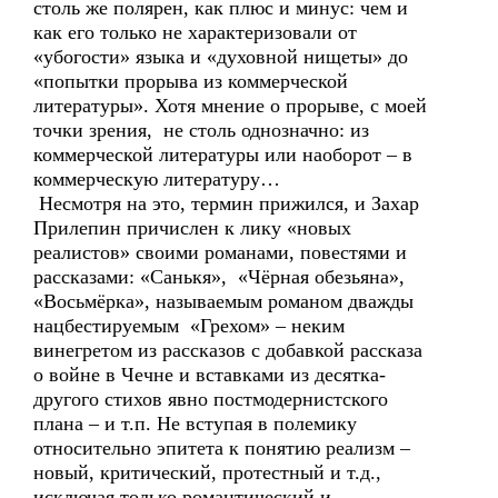
столь же полярен, как плюс и минус: чем и
как его только не характеризовали от
«убогости» языка и «духовной нищеты» до
«попытки прорыва из коммерческой
литературы». Хотя мнение о прорыве, с моей
точки зрения, не столь однозначно: из
коммерческой литературы или наоборот – в
коммерческую литературу…
Несмотря на это, термин прижился, и Захар
Прилепин причислен к лику «новых
реалистов» своими романами, повестями и
рассказами: «Санькя», «Чёрная обезьяна»,
«Восьмёрка», называемым романом дважды
нацбестируемым «Грехом» – неким
винегретом из рассказов с добавкой рассказа
о войне в Чечне и вставками из десятка-
другого стихов явно постмодернистского
плана – и т.п. Не вступая в полемику
относительно эпитета к понятию реализм –
новый, критический, протестный и т.д.,
исключая только романтический и