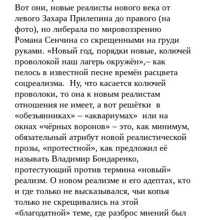
Вот они, новые реалисты нового века от
левого Захара Прилепина до правого (на
фото), но либерала по мировоззрению
Романа Сенчина со скрещенными на груди
руками. «Новый год, порядки новые, колючей
проволокой наш лагерь окружён»,– как
пелось в известной песне времён расцвета
соцреализма. Ну, что касается колючей
проволоки, то она к новым реалистам
отношения не имеет, а вот решётки в
«обезьянниках» – «аквариумах» или на
окнах «чёрных воронов» – это, как минимум,
обязательный атрибут новой реалистической
прозы, «протестной», как предложил её
называть Владимир Бондаренко,
протестующий против термина «новый»
реализм. О новом реализме и его адептах, кто
и где только не высказывался, чьи копья
только не скрещивались на этой
«благодатной» теме, где разброс мнений был