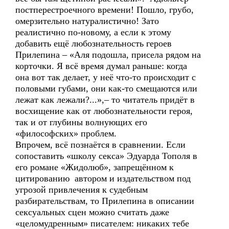
постперестроечного времени! Пошло, грубо,
омерзительно натуралистично! Зато
реалистично по-новому, а если к этому
добавить ещё любознательность героев
Прилепина – «Аля подошла, присела рядом на
корточки. Я всё время думал раньше: когда
она вот так делает, у неё что-то происходит с
половыми губами, они как-то смещаются или
лежат как лежали?...»,– то читатель придёт в
восхищение как от любознательности героя,
так и от глубины волнующих его
«философских» проблем.
Впрочем, всё познаётся в сравнении. Если
сопоставить «школу секса» Эдуарда Тополя в
его романе «Жидолюб», запрещённом к
цитированию автором и издательством под
угрозой привлечения к судебным
разбирательствам, то Прилепина в описании
сексуальных сцен можно считать даже
«целомудренным» писателем: никаких тебе