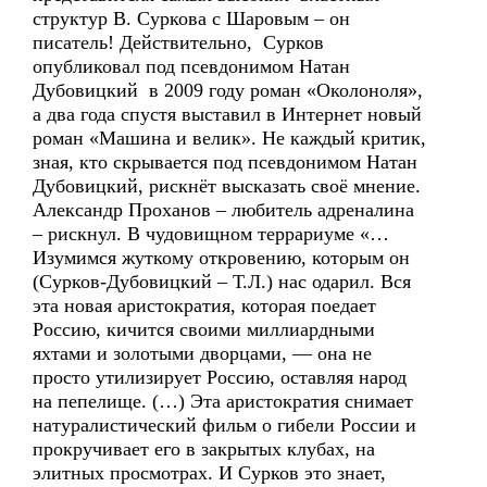
структур В. Суркова с Шаровым – он
писатель! Действительно, Сурков
опубликовал под псевдонимом Натан
Дубовицкий в 2009 году роман «Околоноля»,
а два года спустя выставил в Интернет новый
роман «Машина и велик». Не каждый критик,
зная, кто скрывается под псевдонимом Натан
Дубовицкий, рискнёт высказать своё мнение.
Александр Проханов – любитель адреналина
– рискнул. В чудовищном террариуме «…
Изумимся жуткому откровению, которым он
(Сурков-Дубовицкий – Т.Л.) нас одарил. Вся
эта новая аристократия, которая поедает
Россию, кичится своими миллиардными
яхтами и золотыми дворцами, — она не
просто утилизирует Россию, оставляя народ
на пепелище. (…) Эта аристократия снимает
натуралистический фильм о гибели России и
прокручивает его в закрытых клубах, на
элитных просмотрах. И Сурков это знает,