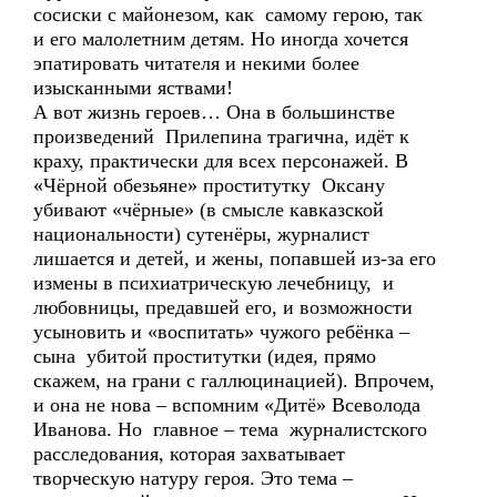
сосиски с майонезом, как самому герою, так
и его малолетним детям. Но иногда хочется
эпатировать читателя и некими более
изысканными яствами!
А вот жизнь героев… Она в большинстве
произведений Прилепина трагична, идёт к
краху, практически для всех персонажей. В
«Чёрной обезьяне» проститутку Оксану
убивают «чёрные» (в смысле кавказской
национальности) сутенёры, журналист
лишается и детей, и жены, попавшей из-за его
измены в психиатрическую лечебницу, и
любовницы, предавшей его, и возможности
усыновить и «воспитать» чужого ребёнка –
сына убитой проститутки (идея, прямо
скажем, на грани с галлюцинацией). Впрочем,
и она не нова – вспомним «Дитё» Всеволода
Иванова. Но главное – тема журналистского
расследования, которая захватывает
творческую натуру героя. Это тема –