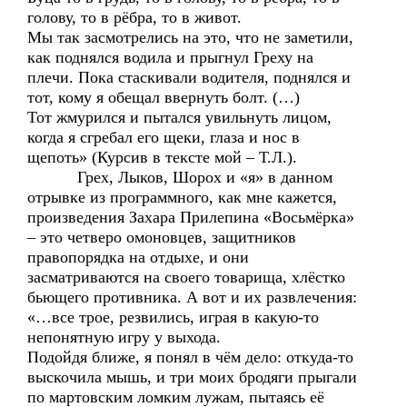
голову, то в рёбра, то в живот.
Мы так засмотрелись на это, что не заметили,
как поднялся водила и прыгнул Греху на
плечи. Пока стаскивали водителя, поднялся и
тот, кому я обещал ввернуть болт. (…)
Тот жмурился и пытался увильнуть лицом,
когда я сгребал его щеки, глаза и нос в
щепоть» (Курсив в тексте мой – Т.Л.).
Грех, Лыков, Шорох и «я» в данном
отрывке из программного, как мне кажется,
произведения Захара Прилепина «Восьмёрка»
– это четверо омоновцев, защитников
правопорядка на отдыхе, и они
засматриваются на своего товарища, хлёстко
бьющего противника. А вот и их развлечения:
«…все трое, резвились, играя в какую-то
непонятную игру у выхода.
Подойдя ближе, я понял в чём дело: откуда-то
выскочила мышь, и три моих бродяги прыгали
по мартовским ломким лужам, пытаясь её