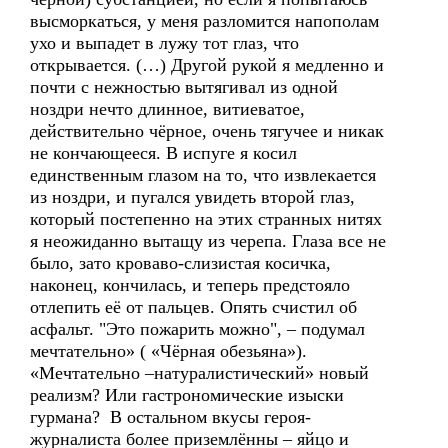
высморкаться, у меня разломится напополам
ухо и выпадет в лужу тот глаз, что
открывается. (…) Другой рукой я медленно и
почти с нежностью вытягивал из одной
ноздри нечто длинное, витиеватое,
действительно чёрное, очень тягучее и никак
не кончающееся. В испуге я косил
единственным глазом на то, что извлекается
из ноздри, и пугался увидеть второй глаз,
который постепенно на этих странных нитях
я неожиданно вытащу из черепа. Глаза все не
было, зато кроваво-слизистая косичка,
наконец, кончилась, и теперь предстояло
отлепить её от пальцев. Опять счистил об
асфальт. "Это пожарить можно", – подумал
мечтательно» ( «Чёрная обезьяна»).
«Мечтательно –натуралистический» новый
реализм? Или гастрономические изыски
гурмана? В остальном вкусы героя-
журналиста более приземлённы – яйцо и