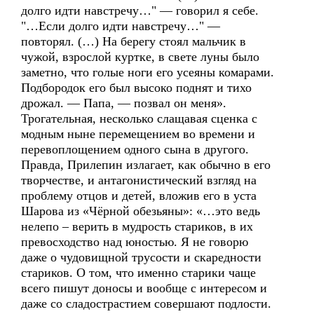
долго идти навстречу…" — говорил я себе.
"…Если долго идти навстречу…" —
повторял. (…) На берегу стоял мальчик в
чужой, взрослой куртке, в свете луны было
заметно, что голые ноги его усеяны комарами.
Подбородок его был высоко поднят и тихо
дрожал. — Папа, — позвал он меня».
Трогательная, несколько слащавая сценка с
модным ныне перемещением во времени и
перевоплощением одного сына в другого.
Правда, Прилепин излагает, как обычно в его
творчестве, и антагонистический взгляд на
проблему отцов и детей, вложив его в уста
Шарова из «Чёрной обезьяны»: «…это ведь
нелепо – верить в мудрость стариков, в их
превосходство над юностью. Я не говорю
даже о чудовищной трусости и скаредности
стариков. О том, что именно старики чаще
всего пишут доносы и вообще с интересом и
даже со сладострастием совершают подлости.