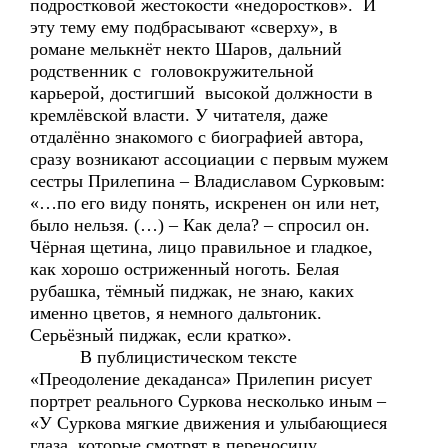
подростковой жестокости «недоростков». И
эту тему ему подбрасывают «сверху», в
романе мелькнёт некто Шаров, дальний
родственник с головокружительной
карьерой, достигший высокой должности в
кремлёвской власти. У читателя, даже
отдалённо знакомого с биографией автора,
сразу возникают ассоциации с первым мужем
сестры Прилепина – Владиславом Сурковым:
«…по его виду понять, искренен он или нет,
было нельзя. (…) – Как дела? – спросил он.
Чёрная щетина, лицо правильное и гладкое,
как хорошо остриженный ноготь. Белая
рубашка, тёмный пиджак, не знаю, каких
именно цветов, я немного дальтоник.
Серьёзный пиджак, если кратко».
В публицистическом тексте
«Преодоление декаданса» Прилепин рисует
портрет реального Суркова несколько иным –
«У Суркова мягкие движения и улыбающиеся
глаза, которые смотрят в переносицу