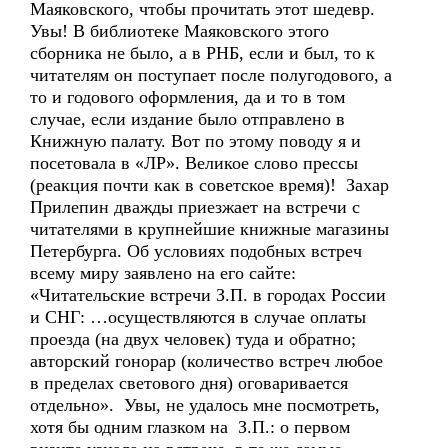
Маяковского, чтобы прочитать этот шедевр.
Увы! В библиотеке Маяковского этого
сборника не было, а в РНБ, если и был, то к
читателям он поступает после полугодового, а
то и годового оформления, да и то в том
случае, если издание было отправлено в
Книжную палату. Вот по этому поводу я и
посетовала в «ЛР». Великое слово прессы
(реакция почти как в советское время)! Захар
Прилепин дважды приезжает на встречи с
читателями в крупнейшие книжные магазины
Петербурга. Об условиях подобных встреч
всему миру заявлено на его сайте:
«Читательские встречи З.П. в городах России
и СНГ: …осуществляются в случае оплаты
проезда (на двух человек) туда и обратно;
авторский гонорар (количество встреч любое
в пределах светового дня) оговаривается
отдельно». Увы, не удалось мне посмотреть,
хотя бы одним глазком на З.П.: о первом