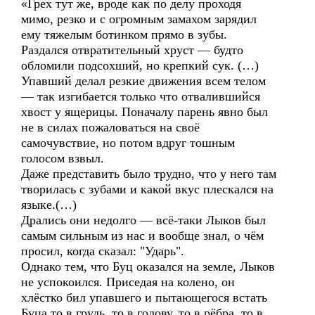
«Грех тут же, вроде как по делу проходя
мимо, резко и с огромным замахом зарядил
ему тяжелым ботинком прямо в зубы.
Раздался отвратительный хруст — будто
обломили подсохший, но крепкий сук. (…)
Упавший делал резкие движения всем телом
— так изгибается только что отвалившийся
хвост у ящерицы. Поначалу парень явно был
не в силах пожаловаться на своё
самочувствие, но потом вдруг тошным
голосом взвыл.
Даже представить было трудно, что у него там
творилась с зубами и какой вкус плескался на
языке.(…)
Дрались они недолго — всё-таки Лыков был
самым сильным из нас и вообще знал, о чём
просил, когда сказал: "Ударь".
Однако тем, что Буц оказался на земле, Лыков
не успокоился. Приседая на колено, он
хлёстко бил упавшего и пытающегося встать
Буца то в грудь, то в голову, то в рёбра, то в