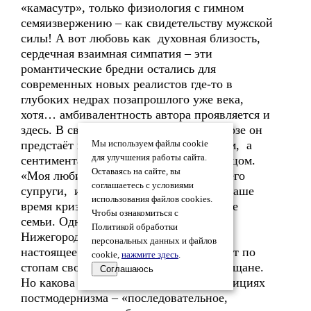
«камасутр», только физиология с гимном
семяизвержению – как свидетельству мужской
силы! А вот любовь как духовная близость,
сердечная взаимная симпатия – эти
романтические бредни остались для
современных новых реалистов где-то в
глубоких недрах позапрошлого уже века,
хотя… амбивалентность автора проявляется и
здесь. В своей автобиографической прозе он
предстаёт не человекообразным самцом, а
Мы используем файлы cookie
для улучшения работы сайта.
сентиментально-любящим мужем и отцом.
Оставаясь на сайте, вы
«Моя любимая» – это всегда синоним его
соглашаетесь с условиями
супруги, и это, естественно радует в наше
использования файлов cookies.
время кризиса всего и вся и в том числе
Чтобы ознакомиться с
семьи. Одно только но… Но какое!
Политикой обработки
Нижегородец (по месту жительства в
персональных данных и файлов
настоящее время) Захар Прилепин идёт по
cookie,
нажмите здесь
.
стопам своего знаменитого земляка: мещане.
Соглашаюсь
Но какова переработка! В лучших традициях
постмодернизма – «последовательное,