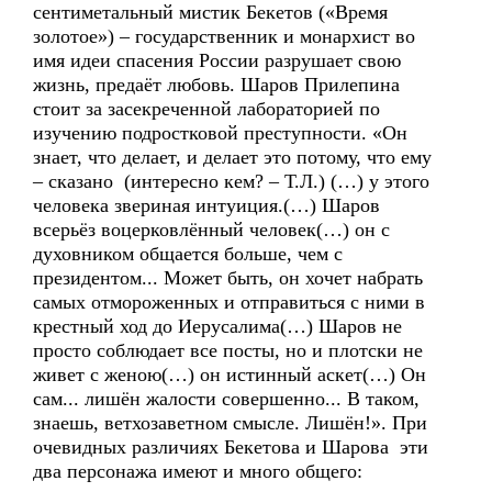
сентиметальный мистик Бекетов («Время
золотое») – государственник и монархист во
имя идеи спасения России разрушает свою
жизнь, предаёт любовь. Шаров Прилепина
стоит за засекреченной лабораторией по
изучению подростковой преступности. «Он
знает, что делает, и делает это потому, что ему
– сказано (интересно кем? – Т.Л.) (…) у этого
человека звериная интуиция.(…) Шаров
всерьёз воцерковлённый человек(…) он с
духовником общается больше, чем с
президентом... Может быть, он хочет набрать
самых отмороженных и отправиться с ними в
крестный ход до Иерусалима(…) Шаров не
просто соблюдает все посты, но и плотски не
живет с женою(…) он истинный аскет(…) Он
сам... лишён жалости совершенно... В таком,
знаешь, ветхозаветном смысле. Лишён!». При
очевидных различиях Бекетова и Шарова эти
два персонажа имеют и много общего: