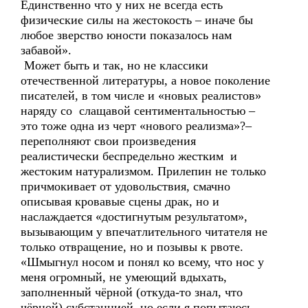
Единственно что у них не всегда есть
физические силы на жестокость – иначе бы
любое зверство юности показалось нам
забавой».
Может быть и так, но не классики
отечественной литературы, а новое поколение
писателей, в том числе и «новых реалистов»
наряду со слащавой сентиментальностью –
это тоже одна из черт «нового реализма»?–
переполняют свои произведения
реалистически беспредельно жестким и
жестоким натурализмом. Прилепин не только
причмокивает от удовольствия, смачно
описывая кровавые сцены драк, но и
наслаждается «достигнутым результатом»,
вызывающим у впечатлительного читателя не
только отвращение, но и позывы к рвоте.
«Шмыгнул носом и понял ко всему, что нос у
меня огромный, не умеющий вдыхать,
заполненный чёрной (откуда-то знал, что
чёрной) субстанцией, но если я попытаюсь