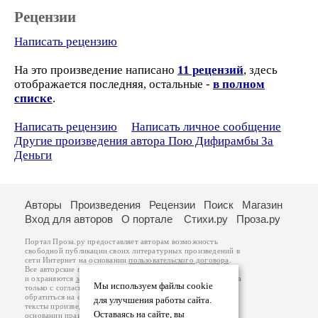
Рецензии
Написать рецензию
На это произведение написано
11 рецензий
, здесь
отображается последняя, остальные -
в полном
списке
.
Написать рецензию
Написать личное сообщение
Другие произведения автора Пою Дифирамбы За
Деньги
Авторы
Произведения
Рецензии
Поиск
Магазин
Вход для авторов
О портале
Стихи.ру
Проза.ру
Портал Проза.ру предоставляет авторам возможность
свободной публикации своих литературных произведений в
сети Интернет на основании
пользовательского договора
.
Все авторские права на произведения принадлежат авторам
и охраняются
законом
. Перепечатка произведений возможна
Мы используем файлы cookie
только с согласия его автора, к которому вы можете
обратиться на его авторской странице. Ответственность за
для улучшения работы сайта.
тексты произведений авторы несут самостоятельно на
Оставаясь на сайте, вы
основании
правил публикации
и
законодательства