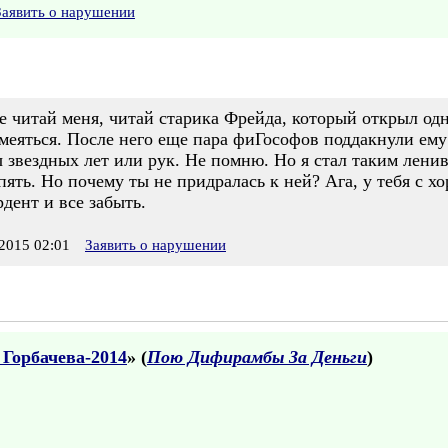
Заявить о нарушении
е читай меня, читай старика Фрейда, который открыл од
смеяться. После него еще пара фиГософов поддакнули ему 
 звездных лет или рук. Не помню. Но я стал таким лени
ять. Но почему ты не придралась к ней? Ага, у тебя с хо
дент и все забыть.
2015 02:01
Заявить о нарушении
 Горбачева-2014
» (
Пою Дифирамбы За Деньги
)