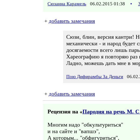
Сюзанна Карамель
06.02.2015 01:38
•
+
добавить замечания
Сюзи, блин, версия кантри! Н
механически - и народ будет 
досягаемости всего лишь пары
Хареографию я повторяю раз п
Ладно, можешь дать мне в мор
Пою Дифирамбы За Деньги
06.02.
+
добавить замечания
Рецензия на «
Пародия на речь М. С
Многим надо "обкультуриться"
и на сайте и "вапшэ",
А которым... "обфигуриться",