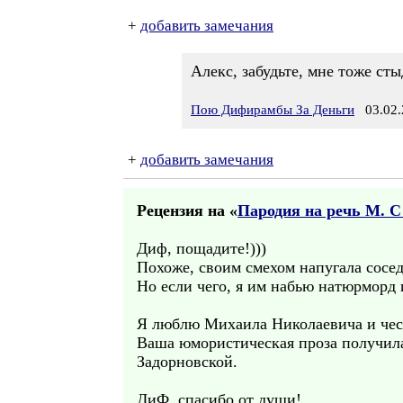
+
добавить замечания
Алекс, забудьте, мне тоже ст
Пою Дифирамбы За Деньги
03.02.
+
добавить замечания
Рецензия на «
Пародия на речь М. С
Диф, пощадите!)))
Похоже, своим смехом напугала сосед
Но если чего, я им набью натюрморд
Я люблю Михаила Николаевича и чес
Ваша юмористическая проза получила
Задорновской.
ДиФ, спасибо от души!