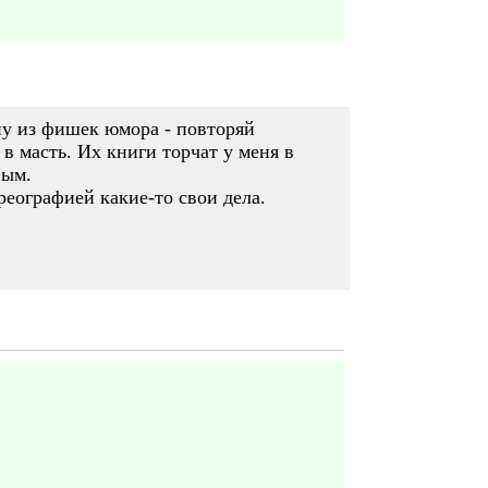
ну из фишек юмора - повторяй
в масть. Их книги торчат у меня в
вым.
реографией какие-то свои дела.