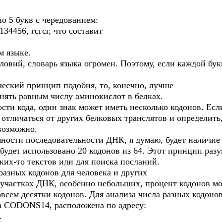
по 5 букв с чередованием:
34456, гсгсг, что составит
м языке.
словий, словарь языка огромен. Поэтому, если каждой бук
ческий принцип подобия, то, конечно, лучше
инять равным числу аминокислот в белках.
сти кода, один знак может иметь несколько кодонов. Ес
 отличаться от других белковых транслятов и определить,
 возможно.
ности последовательности ДНК, я думаю, будет наличие
 будет использовано 20 кодонов из 64. Этот принцип раз
ких-то текстов или для поиска посланий.
разных кодонов для человека и других
 участках ДНК, особенно небольших, процент кодонов мо
овсем десятки кодонов. Для анализа числа разных кодоно
 CODONS14, расположена по адресу:
.