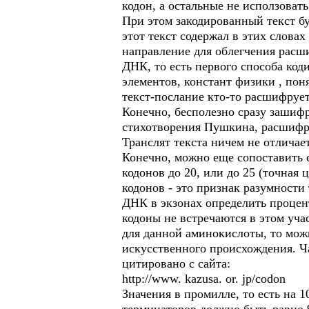
кодон, а остальные не исползоват
При этом закодированный текст бу
этот текст содержал в этих словах
направление для облегчения расш
ДНК, то есть первого способа код
элементов, констант физики , поня
текст-послание кто-то расшифрует
Конечно, бесполезно сразу зашифр
стихотворения Пушкина, расшифро
Транслят текста ничем не отличает
Конечно, можно еще сопоставить 
кодонов до 20, или до 25 (точная
кодонов - это признак разумности
ДНК в экзонах определить процент
кодоны не встречаются в этом уча
для данной аминокислоты, то мож
искусственного происхождения. Ч
цитировано с сайта:
http://www. kazusa. or. jp/codon
Значения в промилле, то есть на 1