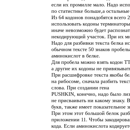
если их промилле мало. Надо испо
по статистике больше,а остальные
Из 64 кодонов понадобятся всего 
использовать кодоны терминаторы
иначе невозможно будет распознат
некодирующий участок. При их мн
Надо для разбивки текста белка и
обычном тексте 50 знаков пробелы
аминокислот в белке.
Для пробела можно взять кодон T
а другие их кодоны не привязывать
При расшифровке текста якобы бел
на рибосоме, сначала разбить те
слова. При создании гена
PUSHKIN, конечно, надо было ли
не присваивать ни какому знаку. 
букв, также имеет показательное з
При этом этот большой белок разб
приложении 11. Чтобы закодирова
кода. Если аминокислота кодирует