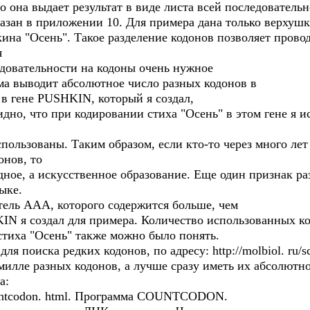
 она выдает результат в виде листа всей последователь
азан в приложении 10. Для примера дана только верхуш
на "Осень". Такое разделение кодонов позволяет прово
я
едовательности на кодоны очень нужное
ма выводит абсолютное число разных кодонов в
 в гене PUSHKIN, который я создал,
дно, что при кодировании стиха "Осень" в этом гене я и
пользованы. Таким образом, если кто-то через много лет
онов, то
одное, а искусственное образование. Еще один признак р
ыке.
тель AAA, которого содержится больше, чем
KIN я создал для примера. Количество использованных к
стиха "Осень" также можно было понять.
 поиска редких кодонов, по адресу: http://molbiol. ru/scr
милле разных кодонов, а лучше сразу иметь их абсолютно
а:
/countcodon. html. Программа COUNTCODON.