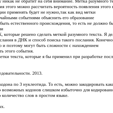
у никак не обратит на себя внимание. Метка разумного т
я этого можно рассчитать вероятность появления этого 
ии применять будет не нужно,так как вид метки
лучайными событиями объяснить его образование
быть естественного происхождения, то есть не должно б
ли
, которые решено сделать меткой разумного текста. Я д
слания в ДНК и способ поиска такого послания. Конечно
 и поэтому могут быть сложности с нахождением
ть этого события.
етки текста, которые я бы применил при разработке пос
довательности. 2013.
кодона по 3 нуклеотида. То есть, можно закодировать ка
во возможных кодонов слишком избыточно для кодировани
 количество слов в простом языке.
ых.