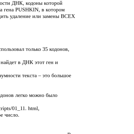
ности ДНК, кодоны которой
ка гена PUSHKIN, в котором
дить удаление или замены ВСЕХ
спользовал только 35 кодонов,
 найдет в ДНК этот ген и
азумности текста – это большое
одонов легко можно было
ipts/01_11. html,
е число.