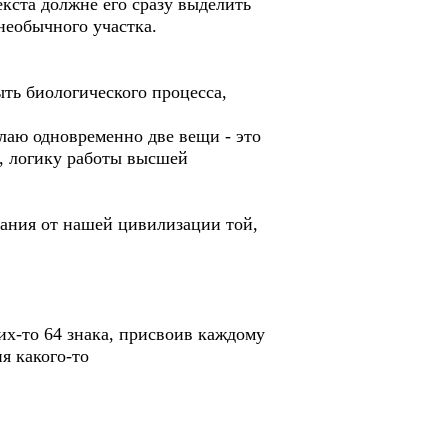
екста должне его сразу выделить
необычного участка.
ыть биологического процесса,
елаю одновременно две вещи - это
, логику работы высшей
лания от нашей цивилизации той,
ких-то 64 знака, присвоив каждому
я какого-то