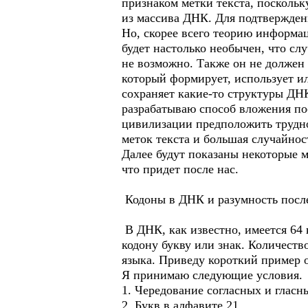
признаком метки текста, поскольк
из массива ДНК. Для подтверждени
Но, скорее всего теорию информац
будет настолько необычен, что с
не возможно. Также он не должен 
который формирует, использует и
сохраняет какие-то структуры ДНК
разрабатываю способ вложения по
цивилизации предположить трудно
меток текста и большая случайнос
Далее будут показаны некоторые м
что придет после нас.
Кодоны в ДНК и разумность после
В ДНК, как известно, имеется 64 
кодону букву или знак. Количест
языка. Приведу короткий пример о
Я принимаю следующие условия.
1. Чередование согласных и гласн
2. Букв в алфавите 21.