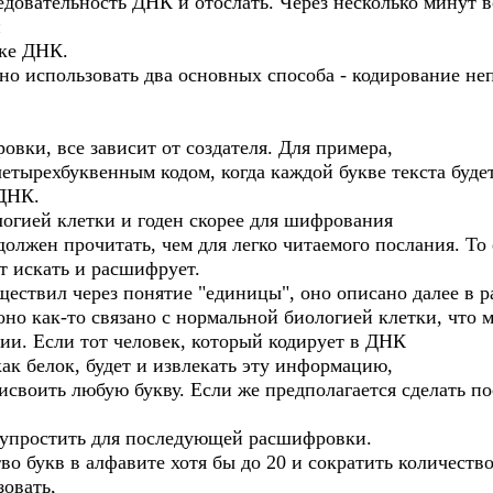
довательность ДНК и отослать. Через несколько минут в
и
тке ДНК.
но использовать два основных способа - кодирование н
овки, все зависит от создателя. Для примера,
четырехбуквенным кодом, когда каждой букве текста буде
ДНК.
ологией клетки и годен скорее для шифрования
олжен прочитать, чем для легко читаемого послания. То 
т искать и расшифрует.
ествил через понятие "единицы", оно описано далее в р
оно как-то связано с нормальной биологией клетки, что 
и. Если тот человек, который кодирует в ДНК
ак белок, будет и извлекать эту информацию,
своить любую букву. Если же предполагается сделать по
,
 упростить для последующей расшифровки.
тво букв в алфавите хотя бы до 20 и сократить количеств
зовать,