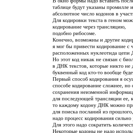
В окно формы надо вставить после
таблице будут указаны промилле 
абсолютное число кодонов в учас
Для кодировки текста в геном мож
кодирование через трансляцию,
подобно рибосоме.
Конечно, возможны и другие кодир
я мог бы привести кодирование с 
расположенных нуклеотида цепи 
Но этот код никак не связан с би
в ДНК текстов, которые никто не д
буквенный код кто-то вообще буде
Первый способ кодирования я осущ
способе кодирование сложнее, но 
сохранения неизменной информаци
для последующей трансляции ее, к
то каждому кодону ДНК можно при
для поиска посланий из прошлого
надо процесс кодирования сильно
Для этого надо сократить количес
Некоторые кодоны не надо исполь