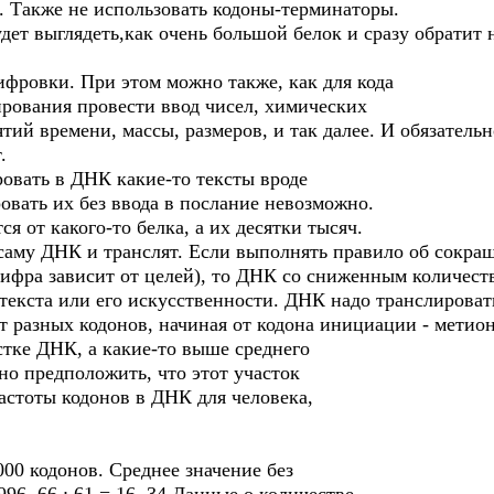
ь. Также не использовать кодоны-терминаторы.
дет выглядеть,как очень большой белок и сразу обратит 
ифровки. При этом можно также, как для кода
ирования провести ввод чисел, химических
тий времени, массы, размеров, и так далее. И обязательн
.
овать в ДНК какие-то тексты вроде
вать их без ввода в послание невозможно.
ся от какого-то белка, а их десятки тысяч.
саму ДНК и транслят. Если выполнять правило об сокра
 цифра зависит от целей), то ДНК со сниженным количес
 текста или его искусственности. ДНК надо транслироват
 разных кодонов, начиная от кодона инициации - метион
стке ДНК, а какие-то выше среднего
но предположить, что этот участок
астоты кодонов в ДНК для человека,
000 кодонов. Среднее значение без