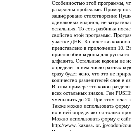
Особенностью этой программы, что
разделены пробелами. Пример пок
зашифровано стихотворение Пушки
одинаковых кодонов, не затрагива
остальных. То есть разбивка посл
свойство этой программы. Програ
участке ДНК. Количество кодонов
представлено в приложении 10. Ви
приспособив кодоны для русского
алфавита. Остальные кодоны не ис
определит в нем число разных код
сразу будет ясно, что это не прир
количество разделителей слов в яз
В этом примере это кодон раздели
всех остальных знаков. Ген PUSH
уменьшить до 20. При этом текст 
Также можно использовать форму для
но в ней определяются только про
Можно использовать форму с сайт
http://www. kazusa. or. jp/codon