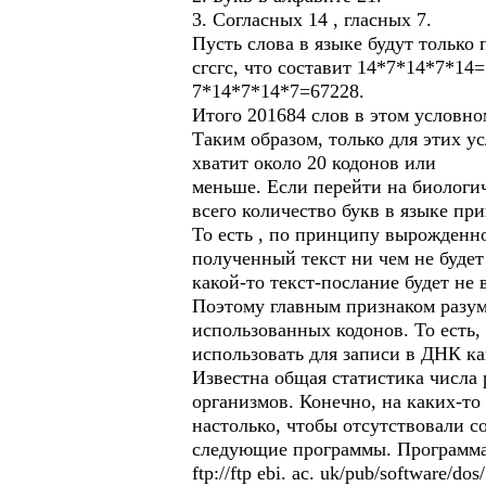
3. Согласных 14 , гласных 7.
Пусть слова в языке будут только 
сгсгс, что составит 14*7*14*7*14=1
7*14*7*14*7=67228.
Итого 201684 слов в этом условно
Таким образом, только для этих у
хватит около 20 кодонов или
меньше. Если перейти на биологи
всего количество букв в языке пр
То есть , по принципу вырожденно
полученный текст ни чем не будет
какой-то текст-послание будет не
Поэтому главным признаком разум
использованных кодонов. То есть,
использовать для записи в ДНК ка
Известна общая статистика числа 
организмов. Конечно, на каких-то
настолько, чтобы отсутствовали с
следующие программы. Программа
ftp://ftp ebi. ac. uk/pub/software/dos/