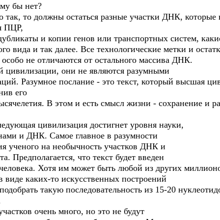
му бы нет?
о так, то должны остаться разные участки ДНК, которые
я ПЦР,
убликаты и копии генов или транспортных систем, какие
о вида и так далее. Все технологические метки и остат
 особо не отличаются от остального массива ДНК.
й цивилизации, они не являются разумными
ий. Разумное послание - это текст, который высшая ци
нив его
ысячелетия. В этом и есть смысл жизни - сохранение и 
следующая цивилизация достигнет уровня науки,
нами и ДНК. Самое главное в разумности
ия ученого на необычность участков ДНК и
а. Предполагается, что текст будет введен
 человека. Хотя им может быть любой из других миллион
в виде каких-то искусственных построений
добрать такую последовательность из 15-20 нуклеотидо
а
участков очень много, но это не будут