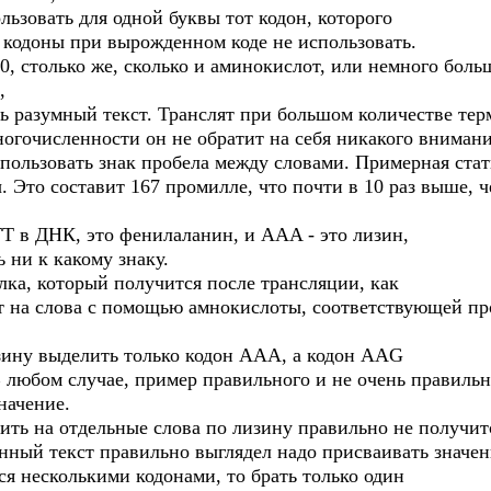
льзовать для одной буквы тот кодон, которого
 кодоны при вырожденном коде не использовать.
20, столько же, сколько и аминокислот, или немного боль
,
ь разумный текст. Транслят при большом количестве терм
огочисленности он не обратит на себя никакого внимани
спользовать знак пробела между словами. Примерная стати
. Это составит 167 промилле, что почти в 10 раз выше, 
TT в ДНК, это фенилаланин, и AAA - это лизин,
 ни к какому знаку.
ка, который получится после трансляции, как
кст на слова с помощью амнокислоты, соответствующей п
зину выделить только кодон AAA, а кодон AAG
В любом случае, пример правильного и не очень правиль
начение.
ить на отдельные слова по лизину правильно не получит
нный текст правильно выглядел надо присваивать значен
ся несколькими кодонами, то брать только один