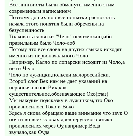
Все лингвисты были обмануты именно этим
современным написанием
Поэтому до сих пор все попытки распознать
начала этого понятия были обречены на
безуспешность
Толковать слово из "Чело" невозможно,ибо
правильным было Чоло-лоб
Потому что все слова на других языках исходят
именно из первоначального Чоло
Например, Калло по лопарски исходит из Чоло,а
не из Чело
Чоло по лужицки,польски,малороссийски.
Второй слог Век нам не дает указаний на
первоначальное Вик,как
существительное,обозначающее Око(глаз)
Мы находим подсказку в лужицком,что Око
произносилось Гоко и Воко
Здесь я снова обращаю ваше внимание что звук О
почти во всех словах древнерусского языка
произносился через Оу,например,Вода
звучало,как Оуда