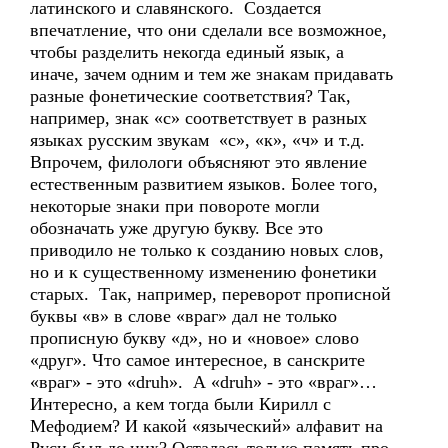
латинского и славянского. Создается
впечатление, что они сделали все возможное,
чтобы разделить некогда единый язык, а
иначе, зачем одним и тем же знакам придавать
разные фонетические соответствия? Так,
например, знак «с» соответствует в разных
языках русским звукам «с», «к», «ч» и т.д.
Впрочем, филологи объясняют это явление
естественным развитием языков. Более того,
некоторые знаки при повороте могли
обозначать уже другую букву. Все это
приводило не только к созданию новых слов,
но и к существенному изменению фонетики
старых. Так, например, переворот прописной
буквы «в» в слове «враг» дал не только
прописную букву «д», но и «новое» слово
«друг». Что самое интересное, в санскрите
«враг» - это «druh». А «druh» - это «враг»…
Интересно, а кем тогда были Кирилл с
Мефодием? И какой «языческий» алфавит на