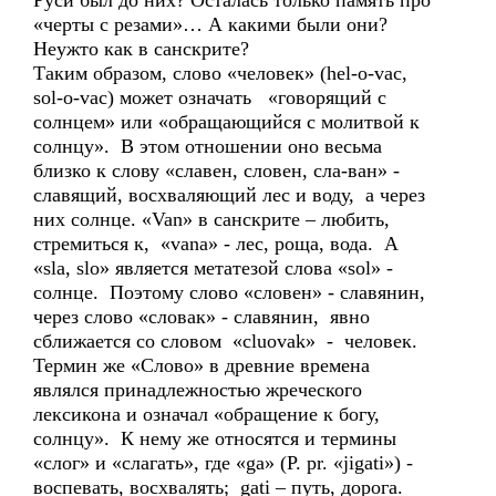
Руси был до них? Осталась только память про
«черты с резами»… А какими были они?
Неужто как в санскрите?
Таким образом, слово «человек» (hel-o-vac,
sol-o-vac) может означать «говорящий с
солнцем» или «обращающийся с молитвой к
солнцу». В этом отношении оно весьма
близко к слову «славен, словен, сла-ван» -
славящий, восхваляющий лес и воду, а через
них солнце. «Van» в санскрите – любить,
стремиться к, «vana» - лес, роща, вода. А
«sla, slo» является метатезой слова «sol» -
солнце. Поэтому слово «словен» - славянин,
через слово «словак» - славянин, явно
сближается со словом «cluovak» - человек.
Термин же «Слово» в древние времена
являлся принадлежностью жреческого
лексикона и означал «обращение к богу,
солнцу». К нему же относятся и термины
«слог» и «слагать», где «ga» (P. pr. «jigati») -
воспевать, восхвалять; gati – путь, дорога.