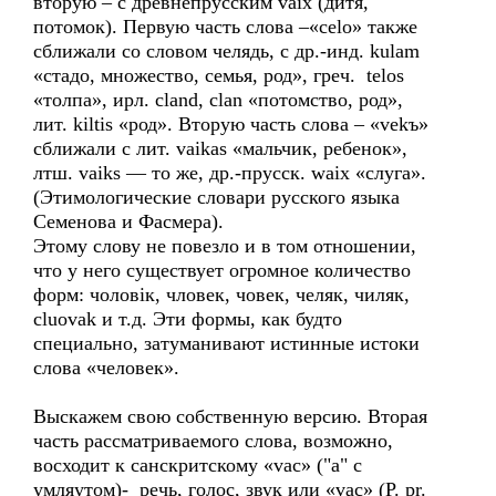
вторую – с древнепрусским vaix (дитя,
потомок). Первую часть слова –«сеlо» также
сближали со словом челядь, с др.-инд. kulam
«стадо, множество, семья, род», греч. telos
«толпа», ирл. cland, сlаn «потомство, род»,
лит. kiltis «род». Вторую часть слова – «vekъ»
сближали с лит. vaikas «мальчик, ребенок»,
лтш. vaiks — то же, др.-прусск. waiх «слуга».
(Этимологические словари русского языка
Семенова и Фасмера).
Этому слову не повезло и в том отношении,
что у него существует огромное количество
форм: чоловiк, чловек, човек, челяк, чиляк,
cluovak и т.д. Эти формы, как будто
специально, затуманивают истинные истоки
слова «человек».
Выскажем свою собственную версию. Вторая
часть рассматриваемого слова, возможно,
восходит к санскритскому «vac» ("а" с
умляутом)- речь, голос, звук или «vac» (P. pr.