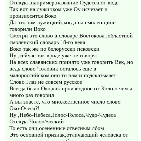
Отсюда ,например,название Оудесса,от воды
Так вот на лужицком уже Оу исчезает и
произносится Воко
Да что там лужицкий,когда на смоленщине
говорили Воко
Смотри это слово в словаре Востокова ,областной
смоленский словарь 18-го века
Воко так же по белорусски псковски
Ну ,сейчас так вроде,уже не говорят
На всех славянских принято уже говорить Век, но
ведь слово Чоловик осталось еще в
малороссийском,оно то нам и подсказыаает
Слово Глаз не совсем русское
Всегда было Око,как производное от Коло,о чем я
много раз говорил
А вы знаете, что множественное число слово
Око-Очеса?!
Ну ,Небо-Небеса,Голос-Голоса,Чудо-Чудеса
Отсюда Чолоо^ческий
То есть очи,осененные отвесным лбом
Это основной признак,отличающий человека от