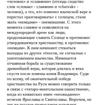
«человек» и «славянин» (отсюда сходство
слов «словак» - славянин и «cluovak» -
человек), а тех, кто изменил языческой вере и
перестал «разговаривать» с солнцем, стали
звать «немцами» - онемевшими. С этого
момента славяне и появляются на
международной арене как люди,
продолжающие славить Солнце в противовес
утвердившемуся христианству, в противовес
«немцам». К ним начинают стекаться
выходцы из других этносов, не согласные с
уничтожением язычества. Начинается
отчаянная борьба за существование
древнейшей веры, которая длилась и века
спустя после измены князя Владимира. Судя
по всему, об окончательной победе
христианства на Руси можно говорить только
в связи с «татаро-монгольским нашествием»,
когда из княжеских имен «неожиданно»
исчезли Ярославы и Святославы. Впрочем, не
зря же русское православие называют