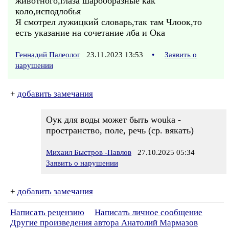
животного,глаза шарообразные как
коло,исподлобья
Я смотрел лужицкий словарь,так там Члоок,то
есть указание на сочетание лба и Ока
Геннадий Палеолог
23.11.2023 13:53
•
Заявить о
нарушении
+
добавить замечания
Оук для воды может быть wouka -
пространство, поле, речь (ср. вякать)
Михаил Быстров -Павлов
27.10.2025 05:34
Заявить о нарушении
+
добавить замечания
Написать рецензию
Написать личное сообщение
Другие произведения автора Анатолий Мармазов