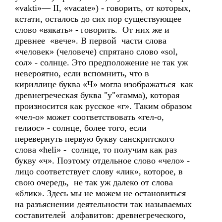
«vakti»— II, «vacate») - говорить, от которых,
кстати, осталось до сих пор существующее
слово «вякать» - говорить. От них же и
древнее «вече». В первой части слова
«человек» (человече) спрятано слово «sol,
сoл» - солнце. Это предположение не так уж
невероятно, если вспомнить, что в
кириллице буква «Ч» могла изображаться как
древнегреческая буква "y"«гамма), которая
произносится как русское «г». Таким образом
«чел-о» может соответствовать «гел-о,
гелиос» - солнце, более того, если
перевернуть первую букву санскритского
слова «heli» - солнце, то получим как раз
букву «ч». Поэтому отдельное слово «чело» -
лицо соответствует слову «лик», которое, в
свою очередь, не так уж далеко от слова
«блик». Здесь мы не можем не остановиться
на разъяснении деятельности так называемых
составителей алфавитов: древнегреческого,