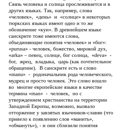
Связь человека и солнца прослеживается и в
других языках. Так, например, слова
«человек», «день» и «солнце» в некоторых
тюркских языках имеют одно и то же
обозначение «кyн». В древнейшем языке
санскрите тоже имеются слова,
объединяющие понятия «человек» и «бог»:
«purusa» - человек, божество, мировой дух,
«аrka» – певец, солнце, бог солнца, «deva» -
бог, жрец, владыка, царь (как почтительное
обращение). В санскрите есть и слово
«manu» - родоначальник рода человеческого,
мудрец и просто человек. Это слово вошло
во многие европейские языки в качестве
термина «man» - человек, но с
утверждением христианства на территории
Западной Европы, возможно, вызвало
отторжение у завзятых язычников-славян (что
привело к появлению слов «манить»,
«обмануть»), - и они сблизили понятия