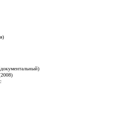
я)
(документальный)
(2008)
с