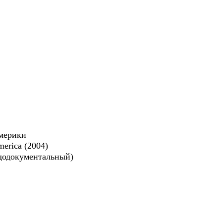
мерики
merica (2004)
додокументальный)