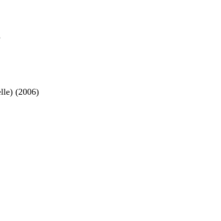
е
lle) (2006)