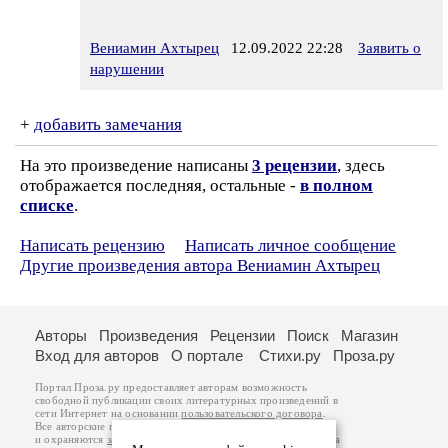
Вениамин Ахтырец
12.09.2022 22:28
Заявить о
нарушении
+
добавить замечания
На это произведение написаны
3 рецензии
, здесь
отображается последняя, остальные -
в полном
списке
.
Написать рецензию
Написать личное сообщение
Другие произведения автора Вениамин Ахтырец
Авторы
Произведения
Рецензии
Поиск
Магазин
Вход для авторов
О портале
Стихи.ру
Проза.ру
Портал Проза.ру предоставляет авторам возможность
свободной публикации своих литературных произведений в
сети Интернет на основании
пользовательского договора
.
Все авторские права на произведения принадлежат авторам
и охраняются
законом
. Перепечатка произведений возможна