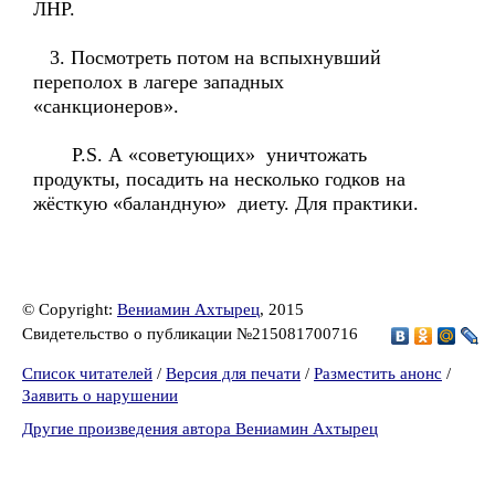
ЛНР.
3. Посмотреть потом на вспыхнувший
переполох в лагере западных
«санкционеров».
P.S. А «советующих» уничтожать
продукты, посадить на несколько годков на
жёсткую «баландную» диету. Для практики.
© Copyright:
Вениамин Ахтырец
, 2015
Свидетельство о публикации №215081700716
Список читателей
/
Версия для печати
/
Разместить анонс
/
Заявить о нарушении
Другие произведения автора Вениамин Ахтырец