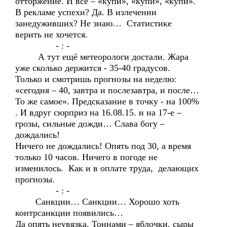
отторжение. И всё – «купи», «купи», «купи».
В рекламе успехи? Да. В излечении
занедуживших? Не знаю… Статистике
верить не хочется.
- : -
А тут ещё метеорологи достали. Жара
уже сколько держится - 35-40 градусов.
Только и смотришь прогнозы на неделю:
«сегодня – 40, завтра и послезавтра, и после…
То же самое». Предсказание в точку - на 100%
. И вдруг сюрприз на 16.08.15. и на 17-е –
грозы, сильные дожди… Слава богу –
дождались!
Ничего не дождались! Опять под 30, а время
только 10 часов. Ничего в погоде не
изменилось. Как и в оплате труда, делающих
прогнозы.
- : -
Санкции… Санкции… Хорошо хоть
контрсанкции появились…
Да опять неувязка. Тоннами – яблочки, сыры