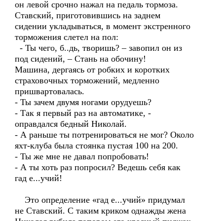
он левой срочно нажал на педаль тормоза.
Ставский, приготовившись на заднем
сидении укладываться, в момент экстренного
торможения слетел на пол:
- Ты чего, б..дь, творишь? – завопил он из
под сидений, – Стань на обочину!
Машина, дергаясь от робких и коротких
страховочных торможений, медленно
пришвартовалась.
- Ты зачем двумя ногами орудуешь?
- Так я первый раз на автоматике, -
оправдался бедный Николай.
- А раньше ты потренироваться не мог? Около
яхт-клуба была стоянка пустая 100 на 200.
- Ты же мне не давал попробовать!
- А ты хоть раз попросил? Ведешь себя как
гад е...учий!
Это определение «гад е...учий» придумал
не Ставский. С таким криком однажды жена