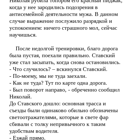
Николая рубила топором его красный пиджак,
когда у нее зародились подозрения в
антисемейной деятельности мужа. В данном
случае выражение послужило разрядкой и
успокоением: ничего страшного мол, сейчас
научишься.
После недолгой тренировки, благо дорога
была пустая, поехали правильно. Ставский
уже стал засыпать, когда снова остановились.
- Что случилось? – вскинулся Ставский.
- По-моему, мы не туда заехали.
- Как не туда? Тут по карте одна дорога.
- Был поворот направо, - обреченно сообщил
Николай.
До Ставского дошло: основная трасса и
съезды были одинаково обильно обозначены
светоотражателями, которые в свете фар
сбивали с толку непривычного к таким
удобствам водителя.
- Езжай прямо.