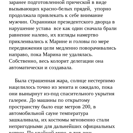
заранее подготовленной прической в виде
вызывающих красно-белых прядей, упорно
продолжала привлекать к себе внимание
мужчин. Охранники президентского дворца в
нарушение устава все как один сначала брали
равнение налево, их взгляды намертво
приклеивались к Марине и головы по мере
передвижения цели медленно поворачивались
направо, пока Марина не удалялась.
Собственно, весь колорит делегации она
автоматически и создавала.
Была страшенная жара, солнце нестерпимо
нацелилось точно из зенита и ожидало, пока
они вынырнут из-под спасительного укрытия
галереи. До машины по открытому
пространству было еще метров 200, в
автомобильной сауне температура
зашкаливала, их костюмы мгновенно стали
непригодными для дальнейших официальных
встреч. По крайней мере, в тот день.