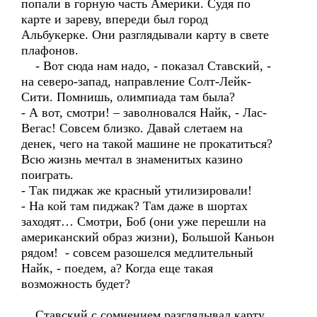
попали в горную часть Америки. Судя по
карте и зареву, впереди был город
Альбукерке. Они разглядывали карту в свете
плафонов.
- Вот сюда нам надо, - показал Ставский, -
на северо-запад, направление Солт-Лейк-
Сити. Помнишь, олимпиада там была?
- А вот, смотри! – заволновался Найк, - Лас-
Вегас! Совсем близко. Давай слетаем на
денек, чего на такой машине не прокатиться?
Всю жизнь мечтал в знаменитых казино
поиграть.
- Так пиджак же красный утилизировали!
- На кой там пиджак? Там даже в шортах
заходят… Смотри, Боб (они уже перешли на
американский образ жизни), Большой Каньон
рядом! - совсем разошелся медлительный
Найк, - поедем, а? Когда еще такая
возможность будет?
Ставский с сомнением разглядывал карту,