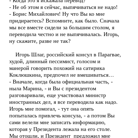
- Когда это я искажала перевод?
- Не об этом я сейчас, выпячиваться не надо!
- Борис Михайлович! Ну что Вы ко мне
придираетесь? Вспомните, как было. Сначала
мы все вместе сидели за большим столом, я
переводила честно и не выпячивалась. Игорь,
ну скажите, разве не так?
Игорь Шлаг, российский консул в Парагвае,
худой, длинный пессимист, голосом и
манерой говорить похожий на сатирика
Коклюшкина, предпочел не вмешиваться…
- Вначале, когда была официальная часть, -
ныла Марина, - и Вы с президентом
разговаривали, еще участвовал министр
иностранных дел, я все переводила как надо.
Игорь мне помогал, - тут она опять
попыталась привлечь консула, - а потом Вы
сами велели мне записать информацию,
которая у Президента лежала на его столе.
Мы отошли, и Президент предложил мне