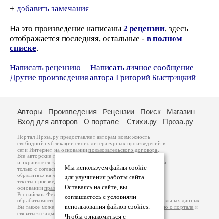
+
добавить замечания
На это произведение написаны
2 рецензии
, здесь
отображается последняя, остальные -
в полном
списке
.
Написать рецензию
Написать личное сообщение
Другие произведения автора Григорий Быстрицкий
Авторы
Произведения
Рецензии
Поиск
Магазин
Вход для авторов
О портале
Стихи.ру
Проза.ру
Портал Проза.ру предоставляет авторам возможность
свободной публикации своих литературных произведений в
сети Интернет на основании
пользовательского договора
.
Все авторские права на произведения принадлежат авторам
и охраняются
законом
. Перепечатка произведений возможна
Мы используем файлы cookie
только с согласия его автора, к которому вы можете
обратиться на его авторской странице. Ответственность за
для улучшения работы сайта.
тексты произведений авторы несут самостоятельно на
Оставаясь на сайте, вы
основании
правил публикации
и
законодательства
Российской Федерации
. Данные пользователей
соглашаетесь с условиями
обрабатываются на основании
Политики обработки персональных данных
.
использования файлов cookies.
Вы также можете посмотреть более подробную
информацию о портале
и
связаться с администрацией
.
Чтобы ознакомиться с