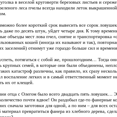
уголка в веселой круговерти березовых листьев и сереже
 зеленого леса пчелы всегда находили леток выкрашенно
ом.
озможно более короткий срок вывесить все сорок ловушек
ть даже по десять штук, уйдет четыре дня. К тому време
ые объезды мест лова пчел, снятие и транспортировка «
ользованных кошей (иногда их называют и так), повторна
оих заселений) отнимут уже гораздо больше сил и времени
 успеть, потягаться с собой же, прошлогодним… Тогда он
ть крупных семей, в которые они были объединены, непло
аких катастроф различны, как правило, их сразу нескольк
 воспаление легких и в самый ответственный момент не
ть их от клещей.
нии отца с Олегом было всего двадцать пять ловушек… 
оличество почти вдвое! Он раздобыл где-то фанерные ко
них сначала заготовки для одной, а по ним – для всех ос
материал превратиться фанера из хлебного дерева, сдел