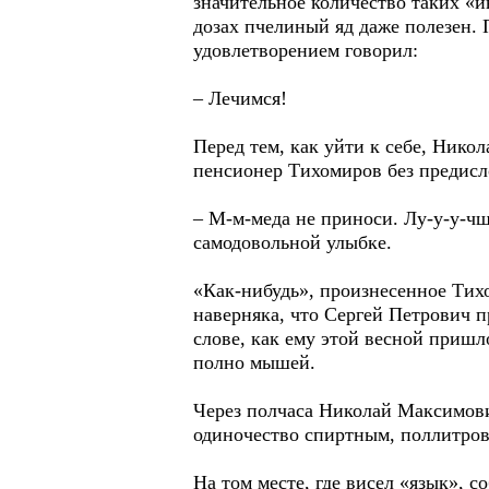
значительное количество таких «ин
дозах пчелиный яд даже полезен. 
удовлетворением говорил:
– Лечимся!
Перед тем, как уйти к себе, Нико
пенсионер Тихомиров без предисл
– М-м-меда не приноси. Лу-у-у-чш
самодовольной улыбке.
«Как-нибудь», произнесенное Тих
наверняка, что Сергей Петрович пр
слове, как ему этой весной пришло
полно мышей.
Через полчаса Николай Максимови
одиночество спиртным, поллитров
На том месте, где висел «язык», 