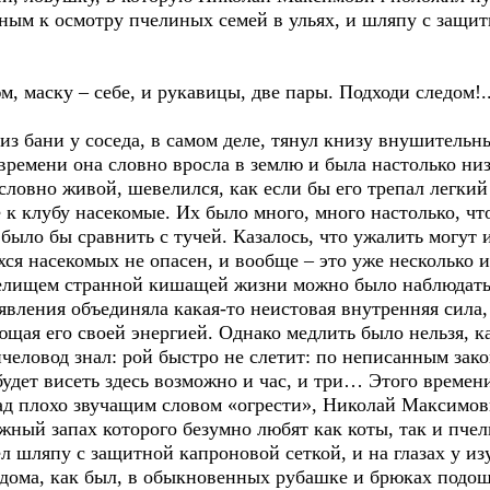
ным к осмотру пчелиных семей в ульях, и шляпу с защитн
м, маску – себе, и рукавицы, две пары. Подходи следом!.
из бани у соседа, в самом деле, тянул книзу внушительн
ремени она словно вросла в землю и была настолько низ
 словно живой, шевелился, как если бы его трепал легкий
 клубу насекомые. Их было много, много настолько, ч
 было бы сравнить с тучей. Казалось, что ужалить могут 
хся насекомых не опасен, и вообще – это уже несколько
релищем странной кишащей жизни можно было наблюдать 
 явления объединяла какая-то неистовая внутренняя сил
ая его своей энергией. Однако медлить было нельзя, ка
человод знал: рой быстро не слетит: по неписанным зак
 будет висеть здесь возможно и час, и три… Этого времен
ад плохо звучащим словом «огрести», Николай Максимов
жный запах которого безумно любят как коты, так и пчел
л шляпу с защитной капроновой сеткой, и на глазах у и
о дома, как был, в обыкновенных рубашке и брюках подо