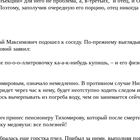
ъекций» для него не проблема, а, в-третьих, и отец, и 
Поэтому, заполучив очередную его порцию, отец никогда 
лай Максимович подошел к соседу. По-прежнему выглядыв
овий заявил:
е по-о-о-ллитровочку ка-а-к-нибудь купишь, – и его фи
омировым, означало немедленно. В противном случае Н
идет через час к нему, будет неотступно ходить следом и
сь вычерпывать из погреба воду, чем он занимается сейча
ч принес пенсионеру Тихомирову, который после смерти
ку медовухи: все полезней!
собралась еще горстка пчел. Прибыл за ними, выполняя по