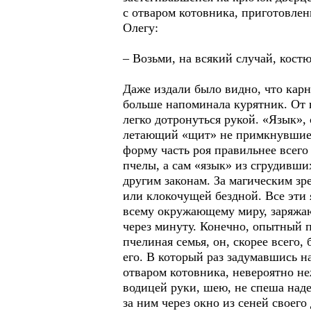
с отваром котовника, приготовлен
Олегу:
– Возьми, на всякий случай, костю
Даже издали было видно, что карн
больше напоминала курятник. От в
легко дотронуться рукой. «Язык»,
летающий «щит» не примкнувшие к
форму часть роя правильнее всего
пчелы, а сам «язык» из сгрудивши
другим законам. За магическим з
или клокочущей бездной. Все эти
всему окружающему миру, заряжающ
через минуту. Конечно, опытный п
пчелиная семья, он, скорее всего,
его. В который раз задумавшись н
отваром котовника, невероятно не
водицей руки, шею, не спеша наде
за ним через окно из сеней своег