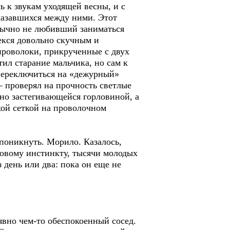
 к звукам уходящей весны, и с
казавшихся между ними. Этот
бычно не любивший заниматься
екся довольно скучным и
проволоки, прикрученные с двух
ил старание мальчика, но сам к
 переключиться на «дежурный»
 проверял на прочность светлые
но застегивающейся горловиной, а
ой сеткой на проволочном
и поникнуть. Морило. Казалось,
ковому инстинкту, тысячи молодых
 день или два: пока он еще не
вно чем-то обеспокоенный сосед.