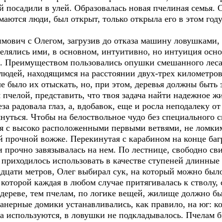
ой посадили в улей. Образовалась новая пчелиная семья.
маются люди, был открыт, только открыла его в этом году
вич с Олегом, загрузив до отказа машину ловушками, 
делялись ими, в основном, интуитивно, но интуиция осн
ь. Преимуществом пользовались опушки смешанного леса
людей, находящимся на расстоянии двух-трех километро
че было их отыскать, но, при этом, деревья должны быть
 пчелой, представить, что твоя задача найти надежное ж
еза радовала глаз, а, вдобавок, еще и росла неподалеку о
януться. Чтобы на белоствольное чудо без специального
вья с высоко расположенными первыми ветвями, не ломки
 прочной вожже. Перекинутая с карабином на конце багр
и прочно завязывалась на нем. По лестнице, свободно св
 приходилось использовать в качестве ступеней длинные
дцати метров, Олег выбирал сук, на который можно было
 которой каждая в любом случае притягивалась к стволу, 
дереве, тем пчелам, по логике вещей, жилище должно бы
анерные домики устанавливались, как правило, на юг: к
а используются, в ловушки не подкладывалось. Пчелам 