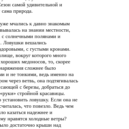
 Сезон самой удивительной и
 сама природа.
уже мчались к давно знакомым
овывалась на знании местности,
 с солнечными полянами и
в. Ловушки вешались
 здоровыми, с густыми кронами.
илище, вокруг которого много
т хороших медоносов, то, скорее
 снаряжения сложнее было
ми и не тонкими, ведь именно на
ом через ветвь, она подтягивалась
исающей с березы, добраться до
 «руки» стройной красавицы.
 установить ловушку. Если она не
считалась, что повезло. Ведь чем
ло казаться надежнее и
ому нравятся холодные ветры?
было достаточно крыши над