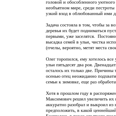
головой и обособленного уютного 
необъятном мире, среди пестроты
узкий вход в облюбованный ими д
Задача состояла в том, чтобы за в
деревья их будет подниматься пус
первыми, уже заселятся. Постоянн
высадка семей в ульи, чистка исп
(пчелы, вероятно, метят места св
Олег торопился, ему хотелось все
ульи пятьдесят два роя. Двенадца
осталось их только две. Причины т
осенью отец неожиданно подхватил
семьи к зимовке, еще раз обработа
Хотя в прошлом году в распоряже
Максимович решил увеличить их к
аккуратно разобрал и выкроил из 
предположить, в какой ценнейший 