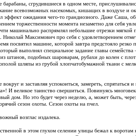
 барабаны, сгрудившиеся в одном месте, прислушивались
жание всевозможных насекомых, кишащих в воздухе и о
л эффект ожидания чего-то грандиозного. Даже Саша, о
лением торжественности момента незаметно для себя увл
чти машинально распрямлял небольшие отрезки мягкой 
. Николай Максимович про себя с удовлетворением отмет
время посвятил машине, которой завтра предстояло резко
оторый выполнял специальное задание главы семейства –
из штанов, подобных шароварам, рубахи до колен с плот
ополой шляпы из грубой хлопчатобумажной ткани с мелк
 вокруг и заставляя успокоиться, замереть, спрятаться 
ра»! И великое таинство свершиться. Повинуясь многове
ый дом. Но это будет через неделю, а, может быть, через
рячий сезон охоты. Сезон охоты на пчел.
евожный возглас издалека.
твенной в этом глухом селении улицы бежал к воротам я