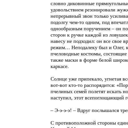
словно диковинные прямоугольные
удовольствием резонировали жуж
непрерывный звон только усилива
подолгу чем-то одним, под впечат
однообразным поручением – он по
сторон к ручке каждой из ловушек
навесу не подходил: он все свое 
режим… Неподалеку был и Олег, к
пчеловодные костюмы, состоящие 
также маски в форме белой широк
каркасе.
Солнце уже припекало, угнетая все
вот-вот кто-то распорядится: «По
пчелиных семей полетят искать нов
наступил, этот всепоглощающий го
– Э-э-э-э! – Вдруг послышался тр
С противоположной стороны единс