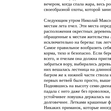
вечером, когда спала жара, весь р
своеобразной охоты, которой зани
Следующим утром Николай Максимо
местам лета пчел. Эти места опре
расположения окрестных деревен
обращенные к местам жительства 
исключительно на березы: так лег
Самое правильное вообразить себя
корма, тихо и безопасно. Если бер
всего, и пчелам она должна пригл
забраться вору, выбирались дере
них вешалась лестница на длинной
багром же к нижней части ствола 
первых ветвей было просто, выше
Поднявшись на высоту семи-двена
падала с него даже без проволоки,
устойчивее ловушка держалась на 
долговечнее. Летками крашеные ф
Никаких приманок, которые иногд