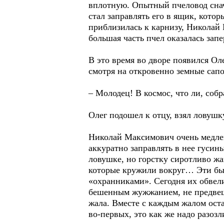
вплотную. Опытный пчеловод снач
стал заправлять его в ящик, кото
приблизилась к карнизу, Николай
большая часть пчел оказалась зап
В это время во дворе появился Ол
смотря на откровенно земные сап
– Молодец! В космос, что ли, соб
Олег подошел к отцу, взял ловушку
Николай Максимович очень медленн
аккуратно заправлять в нее гусины
ловушке, но горстку сиротливо жа
которые кружили вокруг… Эти бы
«охранниками». Сегодня их обвели
бешенным жужжанием, не предвеща
жала. Вместе с каждым жалом оста
во-первых, это как же надо разоз