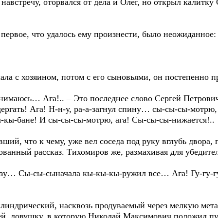
навстречу, оторвался от дела и Олег, но открыл калитк
первое, что удалось ему произнести, было неожиданное:
ла с хозяином, потом с его сыновьями, он постепенно п
занимаюсь… Ага!.. – Это последнее слово Сергей Петрович
ргать! Ага! Н-н-у, ра-а-загнул спину… сы-сы-сы-мотрю, аг
-кы-бане! И сы-сы-сы-мотрю, ага! Сы-сы-сы-нижается!..
ий, что к чему, уже вел соседа под руку вглубь двора, 
нованный рассказ. Тихомиров же, размахивая для убедите
у… Сы-сы-сыначала кы-кы-кы-ружил все… Ага! Гу-гу-гуди
илиндрический, насквозь продуваемый через мелкую мет
ей, ловушку, в которую Николай Максимович положил пу