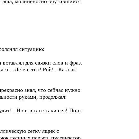
у Саша, молниеносно очутившийся
рояснял ситуацию:
 вставлял для связки слов и фраз.
а!.. Ле-е-е-тит! Рой!.. Ка-а-ак
прекрасно зная, что сейчас нужно
льности руками, продолжал:
т!.. Но в-в-в-се-таки сел! По-о-
аллическую сетку ящик с
чок гусиных перьев, пулевизатор