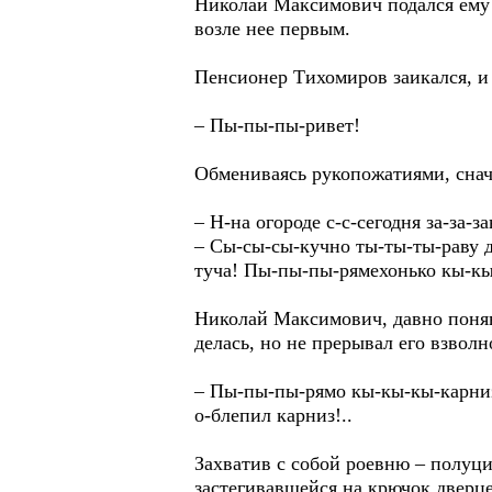
Николай Максимович подался ему 
возле нее первым.
Пенсионер Тихомиров заикался, и 
– Пы-пы-пы-ривет!
Обмениваясь рукопожатиями, снача
– Н-на огороде с-с-сегодня за-за-
– Сы-сы-сы-кучно ты-ты-ты-раву де
туча! Пы-пы-пы-рямехонько кы-кы
Николай Максимович, давно понявш
делась, но не прерывал его взвол
– Пы-пы-пы-рямо кы-кы-кы-карниз
о-блепил карниз!..
Захватив с собой роевню – полуц
застегивавшейся на крючок дверц