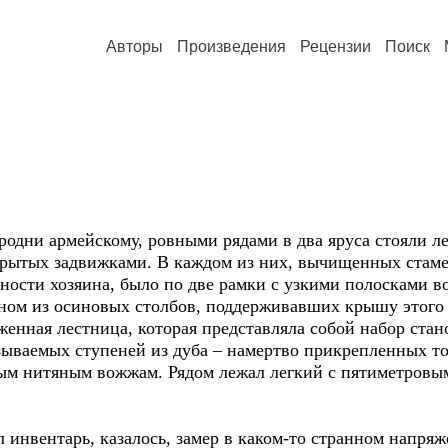
Авторы
Произведения
Рецензии
Поиск
сродни армейскому, ровными рядами в два яруса стояли 
крытых задвижками. В каждом из них, вычищенных стаме
ности хозяина, было по две рамки с узкими полосками 
одном из осиновых столбов, поддерживавших крышу этого
женная лестница, которая представляла собой набор ста
азываемых ступеней из дуба – намертво прикрепленных 
ным нитяным вожжам. Рядом лежал легкий с пятиметровы
л инвентарь, казалось, замер в каком-то странном напря