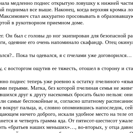
ала медленно поднес открытую ловушку к нижней части 
рый поднимал все выше. Наконец, когда верхняя кромка 
 Максимович стал аккуратно просовывать в образовавшую
ертой в рукотворном приемном доме.
ег. Он был с головы до ног экипирован для безопасной р
оги, одеяние его очень напоминало скафандр. Отец окин
рался?.. Пока ты одевался, я с пчелами уже договорился
, с восторгом ощутив ее тяжесть, отошел в сторону и ст
о поднес теперь уже роевню к остатку пчелиного «языка
ми перьями. Матка, без которой пчелиная семья не живет,
вшихся друг к другу насекомых бросать было нельзя: они 
ли самые беспокойные и, согласно штатному расписанию
 вокруг пальца, и, словно опомнившись напоследок, сейч
ющем ничего доброго, искали удобное место на теле отц
нется и четверть грамма яда. От пятисот-шестисот ужале
лить «братьев наших меньших»…, во-вторых, у отца давн