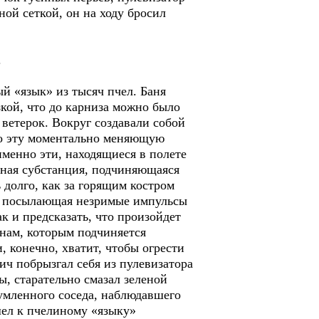
ой сеткой, он на ходу бросил
.
ый «язык» из тысяч пчел. Баня
кой, что до карниза можно было
 ветерок. Вокруг создавали собой
то эту моментально меняющую
именно эти, находящиеся в полете
 иная субстанция, подчиняющаяся
долго, как за горящим костром
а, посылающая незримые импульсы
к и предсказать, что произойдет
онам, которым подчиняется
и, конечно, хватит, чтобы огрести
ич побрызгал себя из пулевизатора
ы, старательно смазал зеленой
зумленного соседа, наблюдавшего
шел к пчелиному «языку»