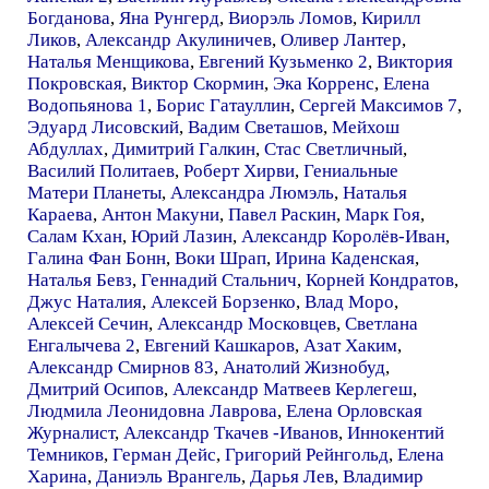
Богданова
,
Яна Рунгерд
,
Виорэль Ломов
,
Кирилл
Ликов
,
Александр Акулиничев
,
Оливер Лантер
,
Наталья Менщикова
,
Евгений Кузьменко 2
,
Виктория
Покровская
,
Виктор Скормин
,
Эка Корренс
,
Елена
Водопьянова 1
,
Борис Гатауллин
,
Сергей Максимов 7
,
Эдуард Лисовский
,
Вадим Светашов
,
Мейхош
Абдуллах
,
Димитрий Галкин
,
Стас Светличный
,
Василий Политаев
,
Роберт Хирви
,
Гениальные
Матери Планеты
,
Александра Люмэль
,
Наталья
Караева
,
Антон Макуни
,
Павел Раскин
,
Марк Гоя
,
Салам Кхан
,
Юрий Лазин
,
Александр Королёв-Иван
,
Галина Фан Бонн
,
Воки Шрап
,
Ирина Каденская
,
Наталья Бевз
,
Геннадий Стальнич
,
Корней Кондратов
,
Джус Наталия
,
Алексей Борзенко
,
Влад Моро
,
Алексей Сечин
,
Александр Московцев
,
Светлана
Енгалычева 2
,
Евгений Кашкаров
,
Азат Хаким
,
Александр Смирнов 83
,
Анатолий Жизнобуд
,
Дмитрий Осипов
,
Александр Матвеев Керлегеш
,
Людмила Леонидовна Лаврова
,
Елена Орловская
Журналист
,
Александр Ткачев -Иванов
,
Иннокентий
Темников
,
Герман Дейс
,
Григорий Рейнгольд
,
Елена
Харина
,
Даниэль Врангель
,
Дарья Лев
,
Владимир