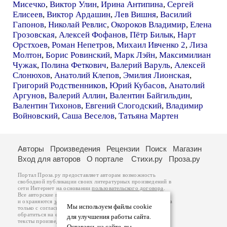
Мисечко
,
Виктор Улин
,
Ирина Антипина
,
Сергей
Елисеев
,
Виктор Ардашин
,
Лев Вишня
,
Василий
Гапонов
,
Николай Ревлис
,
Окороков Владимир
,
Елена
Грозовская
,
Алексей Фофанов
,
Пётр Билык
,
Нарт
Орстхоев
,
Роман Непетров
,
Михаил Ивченко 2
,
Лиза
Молтон
,
Борис Ровинский
,
Марк Лэйн
,
Максимилиан
Чужак
,
Полина Феткович
,
Валерий Варуль
,
Алексей
Слонюхов
,
Анатолий Клепов
,
Эмилия Лионская
,
Григорий Родственников
,
Юрий Кубасов
,
Анатолий
Аргунов
,
Валерий Аллин
,
Валентин Байгильдин
,
Валентин Тихонов
,
Евгений Слогодский
,
Владимир
Войновский
,
Саша Веселов
,
Татьяна Мартен
Авторы
Произведения
Рецензии
Поиск
Магазин
Вход для авторов
О портале
Стихи.ру
Проза.ру
Портал Проза.ру предоставляет авторам возможность
свободной публикации своих литературных произведений в
сети Интернет на основании
пользовательского договора
.
Все авторские права на произведения принадлежат авторам
и охраняются
законом
. Перепечатка произведений возможна
Мы используем файлы cookie
только с согласия его автора, к которому вы можете
обратиться на его авторской странице. Ответственность за
для улучшения работы сайта.
тексты произведений авторы несут самостоятельно на