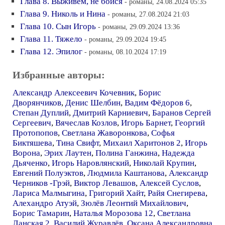
Глава 8. Выживем, не бойся
- романы, 24.08.2024 05:35
Глава 9. Николь и Нина
- романы, 27.08.2024 21:03
Глава 10. Сын Игорь
- романы, 29.09.2024 13:36
Глава 11. Тяжело
- романы, 29.09.2024 19:45
Глава 12. Эпилог
- романы, 08.10.2024 17:19
Избранные авторы:
Александр Алексеевич Кочевник
,
Борис
Дворянчиков
,
Денис Шелбин
,
Вадим Фёдоров 6
,
Степан Дуплий
,
Дмитрий Карниевич
,
Баранов Сергей
Сергеевич
,
Вячеслав Козлов
,
Игорь Барнет
,
Георгий
Протопопов
,
Светлана Жаворонкова
,
Софья
Биктяшева
,
Тина Свифт
,
Михаил Харитонов 2
,
Игорь
Ворона
,
Эрих Лаутен
,
Полина Ганжина
,
Надежда
Дьяченко
,
Игорь Наровлянский
,
Николай Крупин
,
Евгений Полуэктов
,
Людмила Каштанова
,
Александр
Черников -Грэй
,
Виктор Левашов
,
Алексей Суслов
,
Лариса Малмыгина
,
Григорий Хайт
,
Райя Снегирева
,
Алехандро Атуэй
,
Зюлёв Леонтий Михайлович
,
Борис Тамарин
,
Наталья Морозова 12
,
Светлана
Ланская 2
,
Василий Журавлёв
,
Оксана Александровна