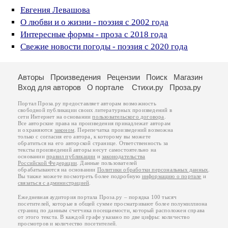
Евгения Левашова
О любви и о жизни - поэзия с 2002 года
Интересные формы - проза с 2018 года
Свежие новости погоды - поэзия с 2020 года
Авторы
Произведения
Рецензии
Поиск
Магазин
Вход для авторов
О портале
Стихи.ру
Проза.ру
Портал Проза.ру предоставляет авторам возможность
свободной публикации своих литературных произведений в
сети Интернет на основании
пользовательского договора
.
Все авторские права на произведения принадлежат авторам
и охраняются
законом
. Перепечатка произведений возможна
только с согласия его автора, к которому вы можете
обратиться на его авторской странице. Ответственность за
тексты произведений авторы несут самостоятельно на
основании
правил публикации
и
законодательства
Российской Федерации
. Данные пользователей
обрабатываются на основании
Политики обработки персональных данных
.
Вы также можете посмотреть более подробную
информацию о портале
и
связаться с администрацией
.
Ежедневная аудитория портала Проза.ру – порядка 100 тысяч
посетителей, которые в общей сумме просматривают более полумиллиона
страниц по данным счетчика посещаемости, который расположен справа
от этого текста. В каждой графе указано по две цифры: количество
просмотров и количество посетителей.