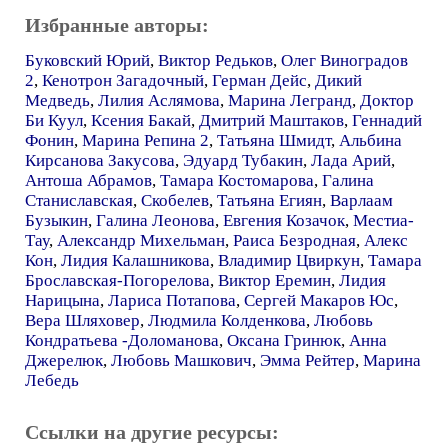
Избранные авторы:
Буковский Юрий
,
Виктор Редьков
,
Олег Виноградов
2
,
Кенотрон Загадочный
,
Герман Дейс
,
Дикий
Медведь
,
Лилия Аслямова
,
Марина Легранд
,
Доктор
Би Куул
,
Ксения Бакай
,
Дмитрий Маштаков
,
Геннадий
Фонин
,
Марина Репина 2
,
Татьяна Шмидт
,
Альбина
Кирсанова Закусова
,
Эдуард Тубакин
,
Лада Арий
,
Антоша Абрамов
,
Тамара Костомарова
,
Галина
Станиславская
,
Скобелев
,
Татьяна Егиян
,
Варлаам
Бузыкин
,
Галина Леонова
,
Евгения Козачок
,
Местиа-
Тау
,
Александр Михельман
,
Раиса Безродная
,
Алекс
Кон
,
Лидия Калашникова
,
Владимир Цвиркун
,
Тамара
Брославская-Погорелова
,
Виктор Еремин
,
Лидия
Нарицына
,
Лариса Потапова
,
Сергей Макаров Юс
,
Вера Шляховер
,
Людмила Колденкова
,
Любовь
Кондратьева -Доломанова
,
Оксана Гринюк
,
Анна
Джерелюк
,
Любовь Машкович
,
Эмма Рейтер
,
Марина
Лебедь
Ссылки на другие ресурсы: