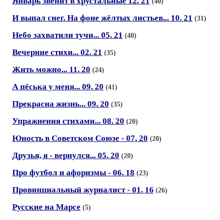
Январь звенит в хрустальные 12. 21
(40)
И выпал снег. На фоне жёлтых листьев... 10. 21
(31)
Небо захватили тучи... 05. 21
(40)
Вечерние стихи... 02. 21
(35)
Жить можно... 11. 20
(24)
А пёська у меня... 09. 20
(41)
Прекрасна жизнь... 09. 20
(35)
Упражнения стихами... 08. 20
(20)
Юность в Советском Союзе - 07. 20
(20)
Друзья, я - вернулся... 05. 20
(20)
Про футбол и афоризмы - 06. 18
(23)
Провинциальный журналист - 01. 16
(26)
Русские на Марсе
(5)