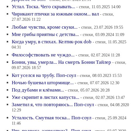
Устал. Тоска. Чего скрывать...
- стихи, 11.03.2025 14:00
Чирикают птички за южным окном... вал
- стихи,
27.07.2026 11:22
Любые чувства, кроме скуки...
- стихи, 23.07.2026 19:55
Мне грибы приятны с детства...
- стихи, 03.09.2024 11:09
Когда умру, в стихах. Келтик-рок dob
- стихи, 11.05.2025
04:31
Философствовать не чуждо...
- стихи, 02.07.2024 11:28
Бонни, увы, умерла... На смерть Бонни Тайлер
- стихи,
09.07.2026 18:57
Кот уселся на трубу. Поп-соул
- стихи, 08.03.2023 15:53
Ночью бушевал штормище...
- стихи, 07.07.2026 12:30
Под дубами и клёнами...
- стихи, 05.07.2026 20:28
Уже скрипит в листах капуста...
- стихи, 02.07.2026 13:47
Заметил я, что повторяюсь... Поп-соул
- стихи, 04.08.2020
12:29
Усталость. Смутная тоска... Поп-соул
- стихи, 25.09.2024
11:46
Что, подруга, загрустила?.. Поп-соул
- стихи, 02.07.2020