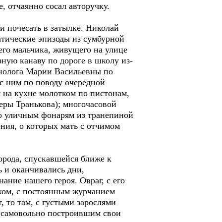
, отчаянно сосал авторучку.
ни почесать в затылке. Николай
атические эпизоды из сумбурной
его мальчика, живущего на улице
зную канаву по дороге в школу из-
онолога Марии Васильевны по
 с ним по поводу очередной
я на кухне молотком по пистонам,
еры Транькова); многочасовой
о уличным фонарям из транепиной
ения, о которых мать с отчимом
орода, спускавшейся ближе к
ь и оканчивались дни,
ание нашего героя. Овраг, с его
хом, с постоянным журчанием
 то там, с густыми зарослями
м самовольно построившим свои