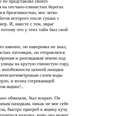
е не представлял своего
м на песчано-глинистых берегах
ся брезгливостью, мог легко
бегов которого после сушки с
р. И, вместе с тем, овраг
потому что у этих тайн был свой
то именно, он наверняка не знал,
астых питомцев, он отправлялся
торонам и разглядывая землю под
 улицы на крутую глинистую гору,
 в неизбежности ценной находки
сятисантиметровым слоем воды
мерло, и волна согревающей
том ящике!..
ьно обмазали, был вскрыт. Он
чным находкам, никак не мог себе
ела, быстро пригреб к ящику кучу
годиться находка, кому она может