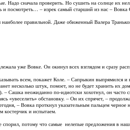
е. Надо сначала проверить. Но сушить на солнце их нель
ь и посмотреть… – изрек самый старший из нас – Вовка 
м наиболее правильной. Даже обиженный Валера Траньков
ежала уже Вовке. Он окинул всех взглядом и сразу расп
оказывать всем, покажет Коле. – Сапрыкин выпрямился и 
танет несколько штук, помоет, но не будет хранить их до
. – Сашка неожиданно по-идиотски хохотнул, он часто с
ясь «увеселить» обстановку. – Он их спрячет, – продолжа
сегодня, – Вовка проткнул указательным пальцем черное 
ем костерчик и испытаем.
 не спорил, потому что самые нелепые предложения в на