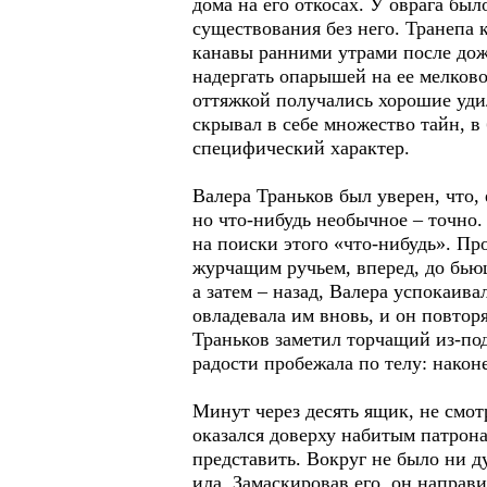
дома на его откосах. У оврага был
существования без него. Транепа 
канавы ранними утрами после дожд
надергать опарышей на ее мелково
оттяжкой получались хорошие уди
скрывал в себе множество тайн, в
специфический характер.
Валера Траньков был уверен, что, 
но что-нибудь необычное – точно.
на поиски этого «что-нибудь». Пр
журчащим ручьем, вперед, до бью
а затем – назад, Валера успокаив
овладевала им вновь, и он повто
Траньков заметил торчащий из-под
радости пробежала по телу: наконе
Минут через десять ящик, не смот
оказался доверху набитым патрона
представить. Вокруг не было ни д
ила. Замаскировав его, он направ