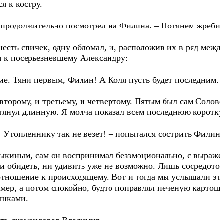
я к костру.
и продолжительно посмотрел на Филина. – Потянем жреби
есть спичек, одну обломал, и, расположив их в ряд ме
я к посерьезневшему Александру:
е. Тяни первым, Филин! А Коля пусть будет последним.
 второму, и третьему, и четвертому. Пятым был сам Солов
тянул длинную. Я молча показал всем последнюю коротк
ь. Утопленнику так не везет! – попытался сострить Филин
рыкиным, сам он воспринимал безэмоционально, с выра
ни обидеть, ни удивить уже не возможно. Лишь сосредот
отношение к происходящему. Вот и тогда мы услышали эт
амер, а потом спокойно, будто поправлял печеную карто
ешками.