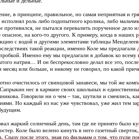
льные и дельные.
ение, в принципе, правильное, но самая неприятная и гря
 исполнял роль либо подопытного кролика, либо мальчик
не противился, не пытался перевалить порученное дело и
 опасное, на кого-то другого. К примеру, когда в наших 
акцию с водой и другими элементами таблицы Менделеева
оследствиях такой реакции, именно Коле мы предлагали 
е пробкой. Именно ему мы предлагали в добавок ко всем
ытого натрия… И он беспрекословно делал все это, после
месяц или больше, и никому не говорил, по какой прич
лютно очистилось от свинцовой занавеси, мы той же комп
ь Сапрыкин нес в кармане своих школьных и единственн
никова. Говорили ни о чем – так, шутили и смеялись, как
ями. Но каждый из нас уже чувствовал, уже жил тем зар
будущим.
бовал жаркий солнечный день, там где не принято было ку
костер. Коле было велено кинуть в него газетный сверток
 Сразу после этого, зная по фильмам о том, что пули по