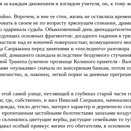
я за каждым движением и взглядом учителя, он, к тому же
ойно. Впрочем, и вне ее стен, жизнь не оставляла време
овать в своем не по возрасту хряснущем сознании, драм
о одаривала судьба. Обыкновенный день двенадцатилетн
ледующих основных фрагментов: досадного падения в гря
 настиле над ее вонючей поверхностью; возмущенного м
а Сапрыкина перед занятиями и «последнего» разговора
тий; домашнего скандала вследствие бездумного стучани
мой Транепа (уличное прозвище Колиного приятеля - Вал
ми «пульками» сначала по консервным банкам, потом п
лиганство, и, наконец, легкой порки за дневные прегреш
этой самой улице, петляющей в глубинах старой части г
г, где, собственно, и жил Николай Сапрыкин, начиналис
ежды, текло детство, матерел характер и деревенело созн
 пропитанным застойными болотистыми запахами возду
 склонялись цветущие вербы, растущие семейками то тут,
давал особый привкус жизни его обитателям, в основно