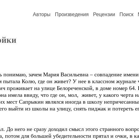
Авторы
Произведения
Рецензии
Поиск
ойки
ень понимаю, зачем Мария Васильевна – совпадение имен
м пытала Колю, где он живет? У нее в классном журнале
 проживает на улице Белореченской, в доме номер 64. И
на имела ввиду, что где он, мол, живет, у какого черта н
ких мест Сапрыкин являлся иногда в школу непричесанн
 его выйти из школы на улицу, снять пиджак и потереть ег
. До него не сразу доходил смысл этого странного вопро
за, потом для большей убедительности прятал и очки, в ка