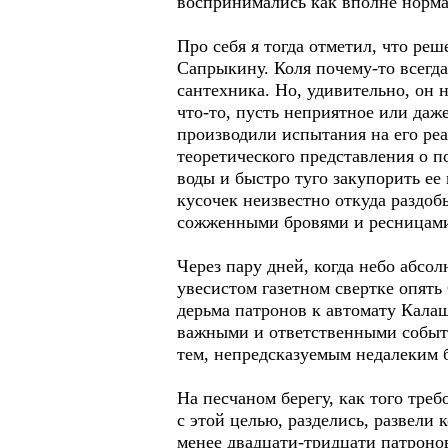
воспринимались как вполне норма
Про себя я тогда отметил, что реш
Сапрыкину. Коля почему-то всегда
сантехника. Но, удивительно, он 
что-то, пусть неприятное или даже
производили испытания на его ре
теоретического представления о п
воды и быстро туго закупорить е
кусочек неизвестно откуда раздоб
сожженными бровями и ресницами 
Через пару дней, когда небо абсо
увесистом газетном свертке опят
дерьма патронов к автомату Калаш
важными и ответственными событи
тем, непредсказуемым недалеким 
На песчаном берегу, как того тре
с этой целью, разделись, развели 
менее двадцати-тридцати патронов.