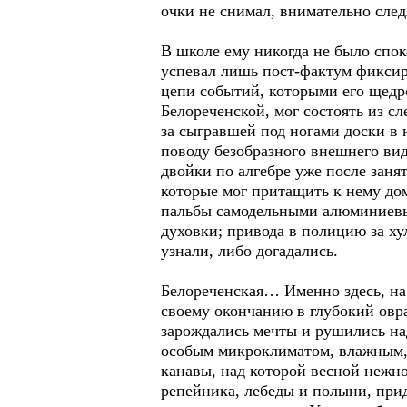
очки не снимал, внимательно след
В школе ему никогда не было спок
успевал лишь пост-фактум фиксир
цепи событий, которыми его щедр
Белореченской, мог состоять из с
за сыгравшей под ногами доски в
поводу безобразного внешнего вид
двойки по алгебре уже после заня
которые мог притащить к нему до
пальбы самодельными алюминиевы
духовки; привода в полицию за ху
узнали, либо догадались.
Белореченская… Именно здесь, на 
своему окончанию в глубокий овра
зарождались мечты и рушились над
особым микроклиматом, влажным,
канавы, над которой весной нежно
репейника, лебеды и полыни, при