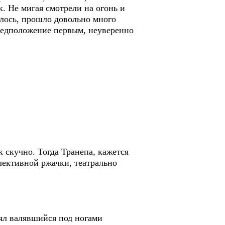
к. Не мигая смотрели на огонь и
лось, прошло довольно много
 предположение первым, неуверенно
 скучно. Тогда Транепа, кажется
лективной ржачки, театрально
нял валявшийся под ногами