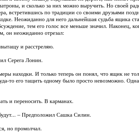
 патроны, и сколько за них можно выручить. Но своей рад
лера, встретившись по традиции со своими друзьями поздн
одке. Неожиданно для него дальнейшая судьба ящика ст
суждение, тем его голос все меньше значил. Наконец, ког
м, он неожиданно отрезал:
 вытащу и расстреляю.
сил Серега Лонин.
меры находки. И только теперь он понял, что ящик не то
да-то его тащить одному было просто невозможно. Однак
ать и переносить. В карманах.
будут... – Предположил Сашка Силин.
я, но промолчал.