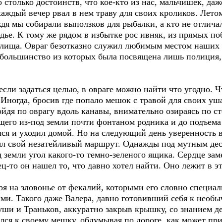
о столько достоинств, что кое-кто из нас, мальчишек, даж
каждый вечер рвал в нем траву для своих кроликов. Лето
я мы собирали выползков для рыбалки, а кто не отличал
дье. К тому же рядом в избытке рос ивняк, из прямых по
лища. Овраг безотказно служил любимым местом наших иг
 большинство из которых была посвящена лишь полиция, 
если задаться целью, в овраге можно найти что угодно. Ч
 Иногда, бросив где попало мешок с травой для своих уш
ойдя по оврагу вдоль канавы, внимательно озираясь по с
щего из-под земли почти фонтаном родника и до подъема
ался и уходил домой. Но на следующий день уверенность
рял свой незатейливый маршрут. Однажды под мутным де
 земли угол какого-то темно-зеленого ящика. Сердце за
ц-то он нашел то, что давно хотел найти. Оно лежит в э
ря на зловонье от фекалий, которыми его словно специал
ми. Такого даже Валера, давно готовивший себя к необы
уши и Траньков, аккуратно закрыв крышку, со знанием д
ился к своему мешку, обдумывая по дороге, как может при