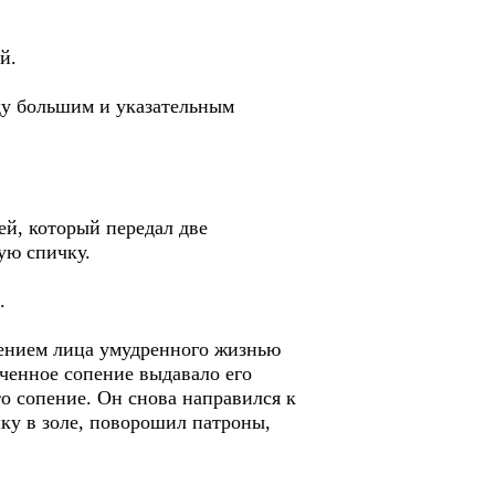
й.
жду большим и указательным
ей, который передал две
ую спичку.
.
жением лица умудренного жизнью
оченное сопение выдавало его
о сопение. Он снова направился к
шку в золе, поворошил патроны,