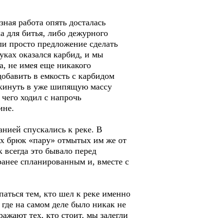
зная работа опять досталась
а для битья, либо дежурного
ли просто предложение сделать
руках оказался карбид, и мы
, не имея еще никакого
добавить в емкость с карбидом
у кинуть в уже шипящую массу
 чего ходил с напрочь
ине.
анией спускались к реке. В
ых брюк «пару» отмытых им же от
 всегда это бывало перед
анее спланированным и, вместе с
паться тем, кто шел к реке именно
, где на самом деле было никак не
ражают тех, кто стоит, мы залегли