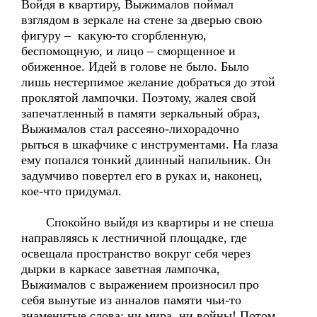
Войдя в квартиру, Выжималов поймал
взглядом в зеркале на стене за дверью свою
фигуру – какую-то сгорбленную,
беспомощную, и лицо – сморщенное и
обиженное. Идей в голове не было. Было
лишь нестерпимое желание добраться до этой
проклятой лампочки. Поэтому, жалея свой
запечатленный в памяти зеркальный образ,
Выжималов стал рассеяно-лихорадочно
рыться в шкафчике с инструментами. На глаза
ему попался тонкий длинный напильник. Он
задумчиво повертел его в руках и, наконец,
кое-что придумал.
Спокойно выйдя из квартиры и не спеша
направляясь к лестничной площадке, где
освещала пространство вокруг себя через
дырки в каркасе заветная лампочка,
Выжималов с выражением произносил про
себя вынутые из анналов памяти чьи-то
знаменитые слова: ни мира, ни войны! Потом