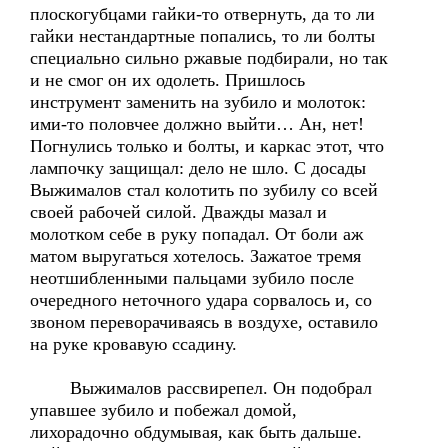
плоскогубцами гайки-то отвернуть, да то ли
гайки нестандартные попались, то ли болты
специально сильно ржавые подбирали, но так
и не смог он их одолеть. Пришлось
инструмент заменить на зубило и молоток:
ими-то половчее должно выйти… Ан, нет!
Погнулись только и болты, и каркас этот, что
лампочку защищал: дело не шло. С досады
Выжималов стал колотить по зубилу со всей
своей рабочей силой. Дважды мазал и
молотком себе в руку попадал. От боли аж
матом выругаться хотелось. Зажатое тремя
неотшибленными пальцами зубило после
очередного неточного удара сорвалось и, со
звоном переворачиваясь в воздухе, оставило
на руке кровавую ссадину.
Выжималов рассвирепел. Он подобрал
упавшее зубило и побежал домой,
лихорадочно обдумывая, как быть дальше.