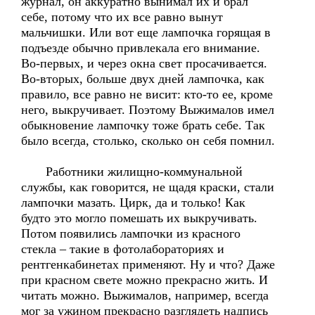
журнал, он аккуратно вынимал их и брал
себе, потому что их все равно вынут
мальчишки. Или вот еще лампочка горящая в
подъезде обычно привлекала его внимание.
Во-первых, и через окна свет просачивается.
Во-вторых, больше двух дней лампочка, как
правило, все равно не висит: кто-то ее, кроме
него, выкручивает. Поэтому Выжималов имел
обыкновение лампочку тоже брать себе. Так
было всегда, столько, сколько он себя помнил.
Работники жилищно-коммунальной
службы, как говорится, не щадя краски, стали
лампочки мазать. Цирк, да и только! Как
будто это могло помешать их выкручивать.
Потом появились лампочки из красного
стекла – такие в фотолабораториях и
рентгенкабинетах применяют. Ну и что? Даже
при красном свете можно прекрасно жить. И
читать можно. Выжималов, например, всегда
мог за ужином прекрасно разглядеть надпись