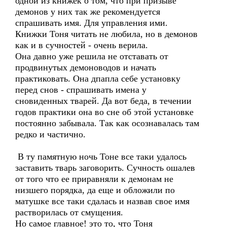
одной из книжек о том, что при призыве
демонов у них так же рекомендуется
спрашивать имя. Для управления ими.
Книжки Тоня читать не любила, но в демонов
как и в сучностей - очень верила.
Она давно уже решила не отставать от
продвинутых демоноводов и начать
практиковать. Она дпапла себе установку
перед снов - спрашивать имена у
сновиденных тварей. Да вот беда, в течении
годов практики она во сне об этой установке
постоянно забывала. Так как осознавалась там
редко и частично.
В ту памятную ночь Тоне все таки удалось
заставить тварь заговорить. Сучность ошалев
от того что ее приравняли к демонам не
низшего порядка, да еще и обложили по
матушке все таки сдалась и назвав свое имя
растворилась от смущения.
Но самое главное! это то, что Тоня