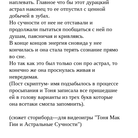
наплевать. Главное что бы этот дурацкий
астрал наконец то ее отпустил с ценной
добычей в зубах.
Но сучности от нее не отставали и
продолжали пытаться пообщаться с ней по
душам, паясничая и кривляясь.
В конце концов энергия сновида у нее
кончилась и она стала терять сознание прямо
во сне.
Но так как это был только сон про астрал, то
конечно же она проснулась живая и
невредимая.
(Пост скриптум- имя подзабылось в процессе
просыпания и Тоня записала все пришедшие
ей в голову варианты из трех букв которые
она всетаки смогла запомнить).
(сюжет сториборд---для видеоигры "Тоня Мак
Гии и Астральные Сучности")