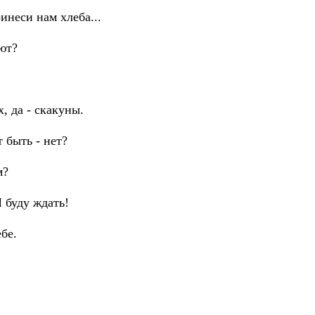
ринеси нам хлеба...
ают?
, да - скакуны.
 быть - нет?
м?
 буду ждать!
бе.