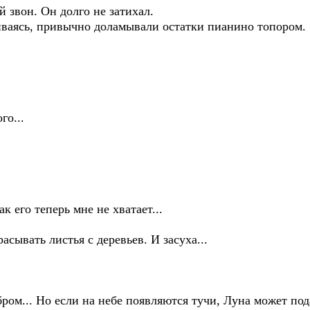
 звон. Он долго не затихал.
иваясь, привычно доламывали остатки пианино топором.
го...
 его теперь мне не хватает...
асывать листья с деревьев. И засуха...
бром... Но если на небе появляются тучи, Луна может по