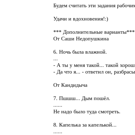
Будем считать эти задания рабочи
Удачи и вдохновения!:)
*** Дополнительные варианты***
От Саши Недопушкина
6. Ночь была влажной.
...
- А ты у меня такой... такой хоро
- Да что я... - ответил он, разбра
От Кандидыча
7. Пшшш... Дым пошёл.
......
Не надо было туда смотреть.
8. Капелька за капелькой...
......