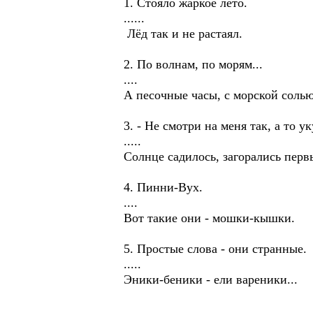
1. Стояло жаркое лето.
......
Лёд так и не растаял.
2. По волнам, по морям...
....
А песочные часы, с морской солью 
3. - Не смотри на меня так, а то у
.....
Солнце садилось, загорались первы
4. Пинни-Вух.
....
Вот такие они - мошки-кышки.
5. Простые слова - они странные.
.....
Эники-беники - ели вареники...