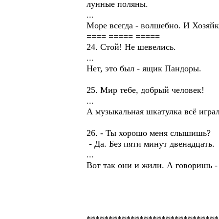
лунные поляны.
...
Море всегда - волшебно. И Хозяйк
==== ===== =====
24. Стой! Не шевелись.
...
Нет, это был - ящик Пандоры.
25. Мир тебе, добрый человек!
...
А музыкальная шкатулка всё играла
26. - Ты хорошо меня слышишь?
- Да. Без пяти минут двенадцать.
...
Вот так они и жили. А говоришь -