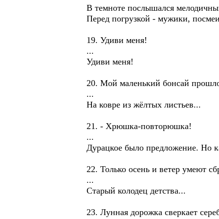
В темноте послышался мелодичный
Перед погрузкой - мужики, посме
19. Удиви меня!
...
Удиви меня!
20. Мой маленький бонсай прошло
...
На ковре из жёлтых листьев...
21. - Хрюшка-повторюшка!
...
Дурацкое было предложение. Но как
22. Только осень и ветер умеют сбр
...
Старый колодец детства...
23. Лунная дорожка сверкает сере