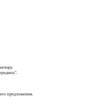
иатюру.
ередина".
него предложения.