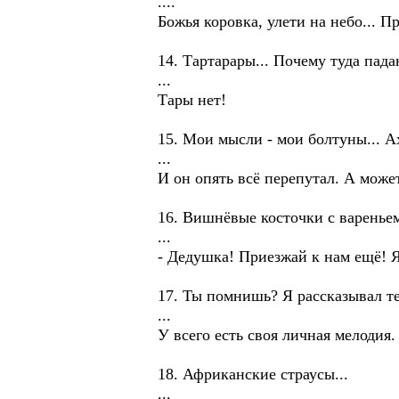
....
Божья коровка, улети на небо... П
14. Тартарары... Почему туда пад
...
Тары нет!
15. Мои мысли - мои болтуны... Ах
...
И он опять всё перепутал. А может
16. Вишнёвые косточки с варенье
...
- Дедушка! Приезжай к нам ещё! Я
17. Ты помнишь? Я рассказывал те
...
У всего есть своя личная мелодия.
18. Африканские страусы...
...