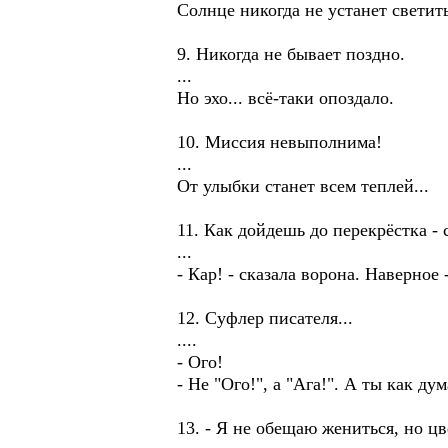
Солнце никогда не устанет светить
9. Никогда не бывает поздно.
...
Но эхо... всё-таки опоздало.
10. Миссия невыполнима!
...
От улыбки станет всем теплей...
11. Как дойдешь до перекрёстка - 
...
- Кар! - сказала ворона. Наверное
12. Суфлер писателя...
....
- Ого!
- Не "Ого!", а "Ага!". А ты как ду
13. - Я не обещаю жениться, но ц