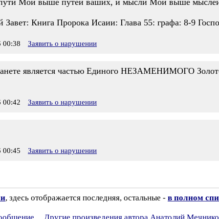
к пути Мои выше путей ваших, и мысли Мои выше мыслей
вет: Книга Пророка Исаии: Глава 55: графа: 8-9 Госпо
 00:38
Заявить о нарушении
ланете является частью Единого НЕЗАМЕНИМОГО Золото
 00:42
Заявить о нарушении
 00:45
Заявить о нарушении
ии
, здесь отображается последняя, остальные -
в полном спи
сообщение
Другие произведения автора Анатолий Мечнико