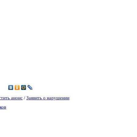
4
стить анонс
/
Заявить о нарушении
ков