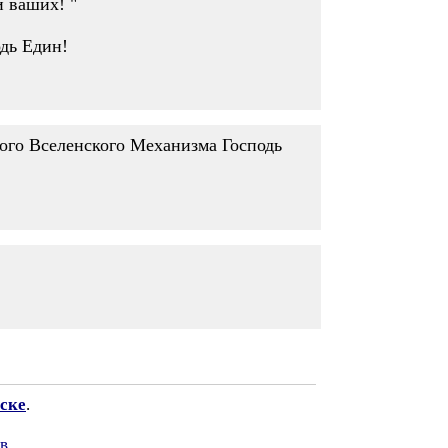
 ваших! "
дь Един!
го Вселенского Механизма Господь
ске
.
в