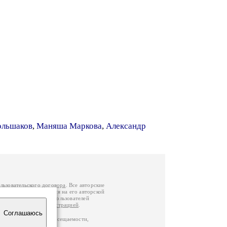
ольшаков
,
Маняша Маркова
,
Александр
льзовательского договора
. Все авторские
у вы можете обратиться на его авторской
й Федерации
. Данные пользователей
е
и
связаться с администрацией
.
Соглашаюсь
по данным счетчика посещаемости,