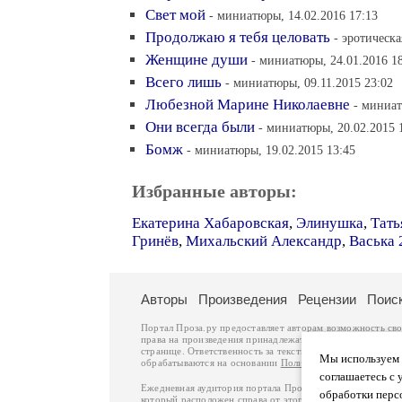
Свет мой
- миниатюры, 14.02.2016 17:13
Продолжаю я тебя целовать
- эротическа
Женщине души
- миниатюры, 24.01.2016 1
Всего лишь
- миниатюры, 09.11.2015 23:02
Любезной Марине Николаевне
- миниат
Они всегда были
- миниатюры, 20.02.2015 
Бомж
- миниатюры, 19.02.2015 13:45
Избранные авторы:
Екатерина Хабаровская
,
Элинушка
,
Тать
Гринёв
,
Михальский Александр
,
Васька 
Авторы
Произведения
Рецензии
Поис
Портал Проза.ру предоставляет авторам возможность св
права на произведения принадлежат авторам и охраняют
странице. Ответственность за тексты произведений авто
Мы используем ф
обрабатываются на основании
Политики обработки перс
соглашаетесь с 
Ежедневная аудитория портала Проза.ру – порядка 100 
обработки перс
который расположен справа от этого текста. В каждой гр