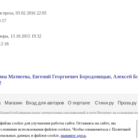
я проза, 03.02.2016 22:05
8:17
юры, 13.10.2015 19:32
12:18
яна Матвеева
,
Евгений Георгиевич Бородовицын
,
Алексей Б
2
к
Магазин
Вход для авторов
О портале
Стихи.ру
Проза.ру
ободной публикации своих литературных произведений в сети Интернет на основании
по
ся
законом
. Перепечатка произведений возможна только с согласия его автора, к котором
ры несут самостоятельно на основании
правил публикации
и
законодательства Российско
айлы cookie для улучшения работы сайта. Оставаясь на сайте, вы
ональных данных
. Вы также можете посмотреть более подробную
информацию о портал
условиями использования файлов cookies. Чтобы ознакомиться с Политикой
тысяч посетителей, которые в общей сумме просматривают более полумиллиона страниц 
ональных данных и файлов cookie,
нажмите здесь
.
афе указано по две цифры: количество просмотров и количество посетителей.