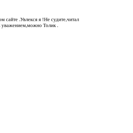
м сайте .Увлекся я !Не судите,читал
!С уважением,можно Толик .