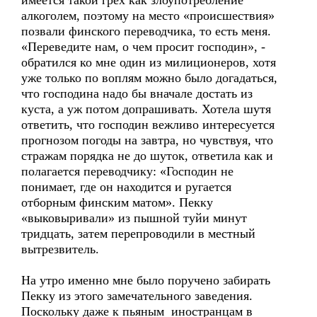
имеется такой грех как злоупотребление
алкоголем, поэтому на место «происшествия»
позвали финского переводчика, то есть меня.
«Переведите нам, о чем просит господин», -
обратился ко мне один из милиционеров, хотя
уже только по воплям можно было догадаться,
что господина надо бы вначале достать из
куста, а уж потом допрашивать. Хотела шутя
ответить, что господин вежливо интересуется
прогнозом погоды на завтра, но чувствуя, что
стражам порядка не до шуток, ответила как и
полагается переводчику: «Господин не
понимает, где он находится и ругается
отборным финским матом». Пекку
«выковыривали» из пышной туйи минут
тридцать, затем перепроводили в местный
вытрезвитель.
На утро именно мне было поручено забирать
Пекку из этого замечательного заведения.
Поскольку даже к пьяным иностранцам в