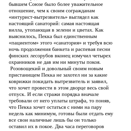
бывшем Союзе было более уважительное
отношение, чем к своим согражданам
«интурист-вытрезвитель» выглядел как
настоящий санаторий: самая настоящая
вилла, утопающая в зелени и цветах. Как
выяснилось, Пекка был единственным
«пациентом» этого «санатория» и требуя всю
ночь продолжения банкета и распевая песни
финских лесорубов вконец измучил четырех
охранников не дав им ни минуты покоя.
Розовощекий и довольный своим новым
пристанищем Пекка не захотел ни за какие
коврижки покидать вытрезвитель и заявил,
что хочет провести в этом дворце весь свой
отпуск. И если стражи порядка вначале
требовали от него уплаты штрафа, то поняв,
что Пекка хочет остаться с ними на пару
недель как минимум, готовы были отдать ему
все свои наличные лишь бы он только
оставил их в покое. Два часа переговоров