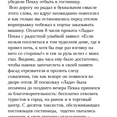
убедили Пекку отбыть в гостиницу.
Всю дорогу он рыдал в буквальном смысле
этого слова, но вдруг неожиданно повеселел
и как только мы остановились перед отелем
вприпрыжку побежал к портье заказывать
машину. Оплатив 8 часов проката «Лады»
Пекка с радостной улыбкой заявил: «Если
нельзя поселиться в том чудесном доме, где я
провел ночь, я хотя бы еще раз взгляну на
него со стороны!» и сев за руль исчез с моих
глаз. Видимо, два часа ему было достаточно,
чтобы навеки запечатлеть в своей памяти
фасад отрезвителя и пролить слезу
сожаления, так как вскоре он появился во
дворе отеля. И поскольку «Лада» была
оплачена до позднего вечера Пекка принялся
за благотворительность: бесплатно отвозить
туристов в город, на рынок и в торговый
центр. С десяток таксистов, обслуживающих
постояльцев гостиницы, тщетно пытались
заманить в свои машины отдыхающих –