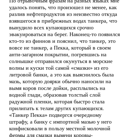
По отрывочным фразам на разных языках мне
удалось понять, что произошел не менее, как
разлив нефтепродуктов из неизвестно откуда
взявшегося в прибрежных водах танкера, что
вынудило всех купающихся срочно
эвакуироваться на берег. Наконец-то появился
кто-то из финнов и пояснил, что танкер, это
вовсе не танкер, а Пекка, который в своем
анти-загарном покрытии, погревшись на
солнышке отправился окунуться в морские
волны и куски той самой «смазки» из его
литровой банки, а это как выяснилось была
мазь, которую доярки обычно наносили на
вымя коров после дойки, расплылись на
водной глади, образовав толстый слой
радужной пленки, которая быстро стала
прилипать к телам других купающихся.
«Танкер Пекка» подвергся очередному
штрафу, а банку с импортной мазью у него
конфисковали в пользу местной молочной
фермы для смазки вымени коровы-