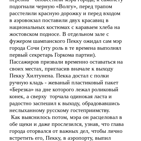
подогнали черную «Волгу», перед трапом
расстелили красную дорожку и перед входом
в аэровокзал поставили двух красавиц в
национальных костюмах с караваем хлеба на
жостовском подносе. В отдельном зале с
фужером шампанского Пекку ожидал сам мэр
города Сочи (эту роль в те времена выполнял
первый секретарь Горкома партии).
Пассажиров призвали временно оставаться на
своих местах, пригласив вначале к выходу
Пекку Хилтунена. Пекка достал с полки
ручную кладь - жеваный пластиковый пакет
«Березка» на дне которого лежал роликовый
конек, а сверху торчала одинокая ласта и
радостно заспешил к выходу, обрадовавшись
неслыханному русскому гостеприимству.
Как выяснилось потом, мэра он расцеловал в
обе щеки и даже прослезился, узнав, что глава
города оторвался от важных дел, чтобы лично
встретить его, Пекку, в аэропорту, выпил