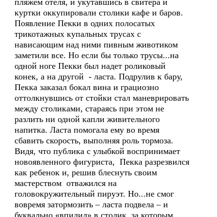
пляжем отеля, и укутавшись в свитера и
куртки оккупировали столики кафе и баров.
Появление Пекки в одних полосатых
трикотажных купальных трусах с
нависающим над ними пивным животиком
заметили все. Но если бы только трусы...на
одной ноге Пекки был надет роликовый
конек, а на другой - ласта. Подрулив к бару,
Пекка заказал бокал вина и грациозно
оттолкнувшись от стойки стал маневрировать
между столиками, стараясь при этом не
разлить ни одной капли живительного
напитка. Ласта помогала ему во время
сбавить скорость, выполняя роль тормоза.
Видя, что публика с улыбкой воспринимает
новоявленного фигуриста, Пекка разрезвился
как ребенок и, решив блеснуть своим
мастерством отважился на
головокружительный пируэт. Но...не смог
вовремя затормозить – ласта подвела – и
буквально «впилил» в столик, за которым