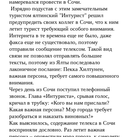
намеревался провести в Сочи.
Изрядно подустав с этим замечательным
туристом ялтинский "Интурист" решил
предупредить своих коллег в Сочи, что к ним
летит турист требующий особого внимания.
Интернета в те времена еще не было, даже
факса еще не существовало, поэтому
отправили сообщение телексом. Такой вид
связи не позволял отправлять большие
тексты, поэтому из Ялты последовало
лаконичное послание: Пекка Хилтунен,
важная персона, требует самого повышенного
внимания.
Через день из Сочи поступил телефонный
звонок. Глава «Интуриста», срывая голос,
кричал в трубку: «Кого вы нам прислали?
Какая важная персона? Мэр города требует
разобраться и наказать виновных!»
Как выяснилось, содержание телекса в Сочи
восприняли дословно. Раз летит важная
персона – оповестили мэра города, к самолету