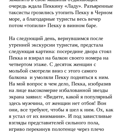
очередь ждала Пеккину «Ладу». Разъяренные
таксисты грозились утопить Пекку в Черном
море, а благодарные туристы весь вечер
потом «топили» Пекку в винном баре.
На следующий день, вернувшимся после
утренней экскурсии туристам, предстала
следующая картина: посередине двора стоял
Пекка и взирал на балкон своего номера на
четвертом этаже. С десяток женщин с
мольбой смотрели вниз с этого самого
балкона и умоляли Пекку подняться к ним.
На мой вопрос в чем дело, Пекка, изобразив
на лице высокомерие избалованной звезды
экрана заявил: «Видите, какой я популярный
здесь мужчина, от женщин нет отбоя! Вон
они, все требуют, чтобы я шел к ним. Ох, как
я устал от их внимания». И под завистливые
взгляды представителей сильного пола,
игриво перекинув полотенце через плечо