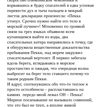
скоростью олимпийской чемпионки и
ворвавшись в будку спасателей я едва успевая
перевести дух и тыча пальцем в мокрый
листок декларации произнесла: «Пекка
утонул. Срочно нужно найти его тело в
морской пучине»! Мгновенно по громкой
связи на трех языках объявили всем
купающимся выйти из воды, два
спасательных катера направились в точку, где
я обнуружила вещественные доказательства
пребывания Пекки, над морем закружил
спасательный вертолет. Я нервно забегала
вдоль берега, вглядываясь в морское
простанство и ожидая, что очередная волна
выбросит на берег тело ставшего почему-то
таким родным Пекки.
И вдруг, споткнувшись обо что-то теплое я
просто остолбенела – распластавшись на
камнях передо мной лежал ОН – Пекка!
Мирное посапывание не вызывало сомнений,
что это был не труп, а вполне живой