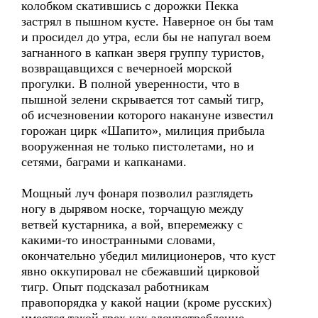
колобком скатившись с дорожки Пекка
застрял в пышном кусте. Наверное он бы там
и просидел до утра, если бы не напугал воем
загнанного в капкан зверя группу туристов,
возвращавщихся с вечерноей морской
прогулки. В полной уверенности, что в
пышной зелени скрывается тот самый тигр,
об исчезновении которого накануне известил
горожан цирк «Шапито», милиция прибыла
вооруженная не только пистолетами, но и
сетями, баграми и капканами.
Мощный луч фонаря позволил разглядеть
ногу в дырявом носке, торчащую между
ветвей кустарника, а вой, вперемежку с
какими-то иностранными словами,
окончательно убедил милиционеров, что куст
явно оккупировал не сбежавший цирковой
тигр. Опыт подсказал работникам
правопорядка у какой нации (кроме русских)