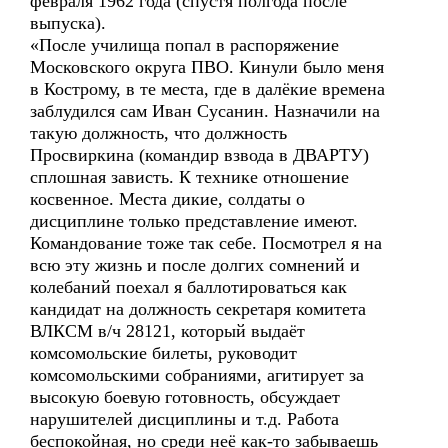
февраля 1962 года (спустя полгода после
выпуска).
«После училища попал в распоряжение
Московского округа ПВО. Кинули было меня
в Кострому, в те места, где в далёкие времена
заблудился сам Иван Сусанин. Назначили на
такую должность, что должность
Просвиркина (командир взвода в ДВАРТУ)
сплошная зависть. К технике отношение
косвенное. Места дикие, солдаты о
дисциплине только представление имеют.
Командование тоже так себе. Посмотрел я на
всю эту жизнь и после долгих сомнений и
колебаний поехал я баллотироваться как
кандидат на должность секретаря комитета
ВЛКСМ в/ч 28121, который выдаёт
комсомольские билеты, руководит
комсомольскими собраниями, агитирует за
высокую боевую готовность, обсуждает
нарушителей дисциплины и т.д. Работа
беспокойная, но среди неё как-то забываешь