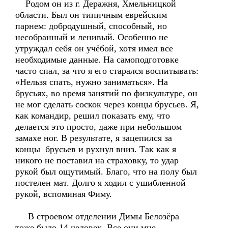
Родом он из г. Деражня, Хмельницкой
области. Был он типичным еврейским
парнем: добродушный, способный, но
несобранный и ленивый. Особенно не
утруждал себя он учёбой, хотя имел все
необходимые данные. На самоподготовке
часто спал, за что я его старался воспитывать:
«Нельзя спать, нужно заниматься». На
брусьях, во время занятий по физкультуре, он
не мог сделать соскок через концы брусьев. Я,
как командир, решил показать ему, что
делается это просто, даже при небольшом
замахе ног. В результате, я зацепился за
концы брусьев и рухнул вниз. Так как я
никого не поставил на страховку, то удар
рукой был ощутимый. Благо, что на полу был
постелен мат. Долго я ходил с ушибленной
рукой, вспоминая Фиму.
В строевом отделении Димы Белозёра
тоже было 14 человек. Все они мне