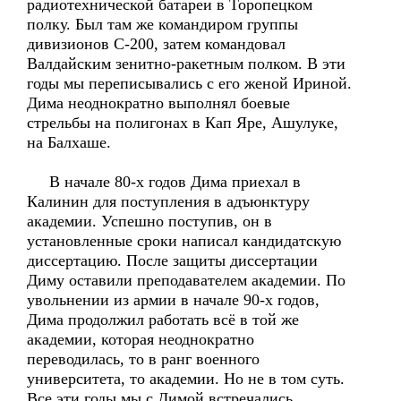
радиотехнической батареи в Торопецком
полку. Был там же командиром группы
дивизионов С-200, затем командовал
Валдайским зенитно-ракетным полком. В эти
годы мы переписывались с его женой Ириной.
Дима неоднократно выполнял боевые
стрельбы на полигонах в Кап Яре, Ашулуке,
на Балхаше.
В начале 80-х годов Дима приехал в
Калинин для поступления в адъюнктуру
академии. Успешно поступив, он в
установленные сроки написал кандидатскую
диссертацию. После защиты диссертации
Диму оставили преподавателем академии. По
увольнении из армии в начале 90-х годов,
Дима продолжил работать всё в той же
академии, которая неоднократно
переводилась, то в ранг военного
университета, то академии. Но не в том суть.
Все эти годы мы с Димой встречались,