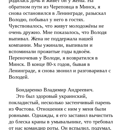
родилась дочь и живёт он у жены. На
обратном пути из Череповца в Минск, я
снова остановился в Ленинграде, разыскал
Володю, побывал у него в гостях.
Чувствовалось, что живут молодожёны не
очень дружно. Мне показалось, что Володя
выпивал. Жена не поддержала нашей
компании. Мы ужинали, выпивали и
вспоминали прожитые годы вдвоём.
Переночевав у Володи, я возвратился в
Минск. В конце 80-х годов, бывая в
Ленинграде, я снова звонил и разговаривал с
Володей.
Бондаренко Владимир Андреевич.
Это был здоровый украинский,
покладистый, несколько застенчивый парень
из Фастова. Отношения с ним у меня были
ровными. Однажды, я его заставил вычистить
до блеска краны в умывальнике, что требовал
от нас командир роты. Он вспылил, подумал,