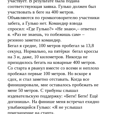
участвует. В результате была подана
соответствующая заявка. Гулько должен был
участвовать в беге на 400 метров.
Объявляются по громкоговорителю участники
забега, а Гулько нет. Командир взвода
спросил: «Где Гулько?» «Не знаю»,– ответил
я. «Раз не знаешь, то побежишь сам» –
резонно заметил командир.
Бегал я средне, 100 метров пробегал за 13,8
секунд. Нормально, на пятёрки бегал кроссы
на 3 и, даже, 10 километров. Никогда не
приходилось бегать на коварные 400 метров.
Со старта я рванул вместе со всеми и неплохо
пробежал первые 100 метров. Но вскоре я
сдох, и стал заметно отставать. Когда все
финишировали, мне оставалось пробежать не
мене 50 метров. С трибуны слышал
издевательскую поддержку: «Беги! Беги! Ещё
догонишь». На финише меня встречал ехидно
улыбающийся Гулько: «Я не услышал
приглашение на старт».