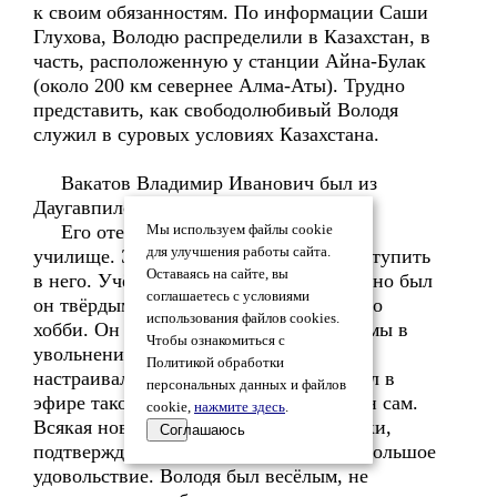
к своим обязанностям. По информации Саши
Глухова, Володю распределили в Казахстан, в
часть, расположенную у станции Айна-Булак
(около 200 км севернее Алма-Аты). Трудно
представить, как свободолюбивый Володя
служил в суровых условиях Казахстана.
Вакатов Владимир Иванович был из
Даугавпилса.
Его отец, когда-то служил в нашем
Мы используем файлы cookie
для улучшения работы сайта.
училище. Это позволило ему легко поступить
Оставаясь на сайте, вы
в него. Учёба Володе давалась тяжело, но был
соглашаетесь с условиями
он твёрдым троечником. У Володи было
использования файлов cookies.
хобби. Он был радиолюбителем. Если мы в
Чтобы ознакомиться с
увольнении бежали на танцы, то он
Политикой обработки
настраивал свою радиостанцию и искал в
персональных данных и файлов
эфире такого же радиолюбителя, как он сам.
cookie,
нажмите здесь
.
Всякая новая связь, получение открытки,
Соглашаюсь
подтверждающее это, доставляло ему большое
удовольствие. Володя был весёлым, не