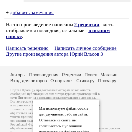
+
добавить замечания
На это произведение написаны
2 рецензии
, здесь
отображается последняя, остальные -
в полном
списке
.
Написать рецензию
Написать личное сообщение
Другие произведения автора Юрий Власов 3
Авторы
Произведения
Рецензии
Поиск
Магазин
Вход для авторов
О портале
Стихи.ру
Проза.ру
Портал Проза.ру предоставляет авторам возможность
свободной публикации своих литературных произведений в
сети Интернет на основании
пользовательского договора
.
Все авторские права на произведения принадлежат авторам
и охраняются
законом
. Перепечатка произведений возможна
Мы используем файлы cookie
только с согласия его автора, к которому вы можете
обратиться на его авторской странице. Ответственность за
для улучшения работы сайта.
тексты произведений авторы несут самостоятельно на
Оставаясь на сайте, вы
основании
правил публикации
и
законодательства
Российской Федерации
. Данные пользователей
соглашаетесь с условиями
обрабатываются на основании
Политики обработки персональных данных
.