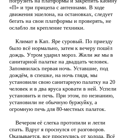
погрузить на платформы и закрепить кабину
«П» и три прицепа с антеннами. В ходе
движения эшелона, на остановках, следует
бегать на свои платформы и проверять, не
ослабло ли крепление техники.
Климат в Кап. Яре суровый. По приезду
было всё нормально, затем к вечеру пошёл
дождь. Утром ударил мороз. Жили же мы в
санитарной палатке на двадцать человек.
Запомнилась первая ночь. Уставшие, под
дождём, в спешке, на ночь глядя, мы
установили свою санитарную палатку на 20
человек и в два яруса кровати в ней. Успели
установить и печь. При этом, по незнанию,
установили не обычную буржуйку, а
огромную печь для 80-местных палаток.
Вечером её слегка протопили и легли
спать. Вдруг я проснулся от разговоров.
Оказывается, все проснулись от холода. Всё