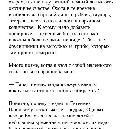
озерам, а я шел в утренний темный лес искать
охотничье счастье. Охота в те времена
изобиловала боровой дичью: рябчик, глухарь,
тетерев – все это попадалось в изрядном
количестве. К этому надо добавить
обширные клюквенные болота (столько
клюквы я больше нигде не видел), богатые
брусничники на вырубках и грибы, которых
там просто немерено.
Много позже, когда я взял с собой маленького
сына, он все спрашивал меня:
— Папа, почему, когда я сажусь какать,
вокруг меня столько грибов собирается?
Понятно, почему я ездил к Евгению
Павловичу несколько лет подряд. Однако
вскоре Бог стал посылать мне детей с
небольшим временным интервалом: их надо
было поднимать, возить «на юга» и вновь