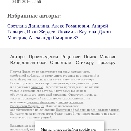
03.01.2016 22:56
Избранные авторы:
Светлана Данилина
,
Алекс Романович
,
Андрей
Гальцев
,
Иван Жердев
,
Людмила Каутова
,
Джон
Маверик
,
Александр Смирнов 83
Авторы
Произведения
Рецензии
Поиск
Магазин
Вход для авторов
О портале
Стихи.ру
Проза.ру
Портал Проза.ру предоставляет авторам возможность
свободной публикации своих литературных произведений в
сети Интернет на основании
пользовательского договора
.
Все авторские права на произведения принадлежат авторам
и охраняются
законом
. Перепечатка произведений возможна
только с согласия его автора, к которому вы можете
обратиться на его авторской странице. Ответственность за
тексты произведений авторы несут самостоятельно на
основании
правил публикации
и
законодательства
Российской Федерации
. Данные пользователей
обрабатываются на основании
Политики обработки персональных данных
.
Вы также можете посмотреть более подробную
информацию о портале
и
связаться с администрацией
.
Ежедневная аудитория портала Проза.ру – порядка 100 тысяч
Мы используем файлы cookie для
посетителей, которые в общей сумме просматривают более полумиллиона