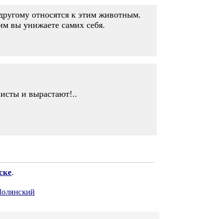
 другому относятся к этим животным.
им вы унижаете самих себя.
шисты и вырастают!..
ске
.
Полянский