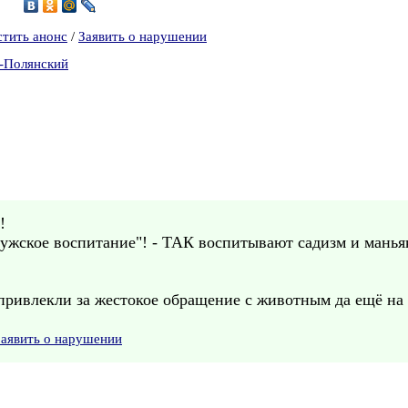
стить анонс
/
Заявить о нарушении
в-Полянский
!
"мужское воспитание"! - ТАК воспитывают садизм и маньяк
ивлекли за жестокое обращение с животным да ещё на г
Заявить о нарушении