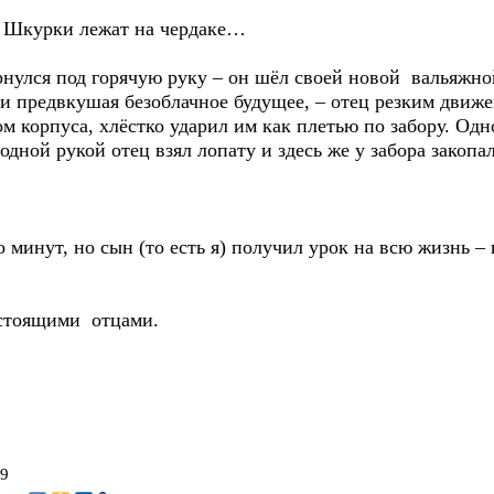
… Шкурки лежат на чердаке…
ернулся под горячую руку – он шёл своей новой вальяжн
и предвкушая безоблачное будущее, – отец резким движе
ом корпуса, хлёстко ударил им как плетью по забору. Одн
одной рукой отец взял лопату и здесь же у забора закопал
о минут, но сын (то есть я) получил урок на всю жизнь
астоящими отцами.
19