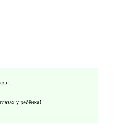
ов!..
лазах у ребёнка!