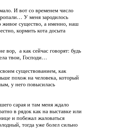
мало. И вот со временем число
 пропали… У меня зародилось
о живое существо, а именно, наш
естно, кормить кота досыта
е вор, а как сейчас говорят: будь
дела твои, Господи…
 своим существованием, как
льше похож на человека, который
ным, у него повысилась
шего сарая и там меня ждало
атно в рядок как на выставке или
тнице и побежал жаловаться
голодный, тогда уже болел сильно