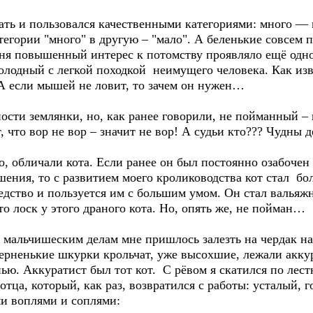
тать и пользовался качественными категориями: много — 
тегории "много" в другую – "мало". А беленькие совсем
еня повышенный интерес к потомству проявляло ещё одн
голодный с легкой походкой неимущего человека. Как изв
 А если мышей не ловит, то зачем он нужен…
ости землянки, но, как ранее говорили, не пойманный – н
, что вор не вор – значит не вор! А судьи кто??? Чудны 
, обличали кота. Если ранее он был постоянно озабочен
ения, то с развитием моего кролиководства кот стал бо
едство и пользуется им с большим умом. Он стал вальяж
то лоск у этого драного кота. Но, опять же, не пойман…
м мальчишеским делам мне пришлось залезть на чердак на
ерненькие шкурки крольчат, уже высохшие, лежали аккур
нью. Аккуратист был тот кот. С рёвом я скатился по лес
отца, который, как раз, возвратился с работы: усталый, 
и воплями и соплями: