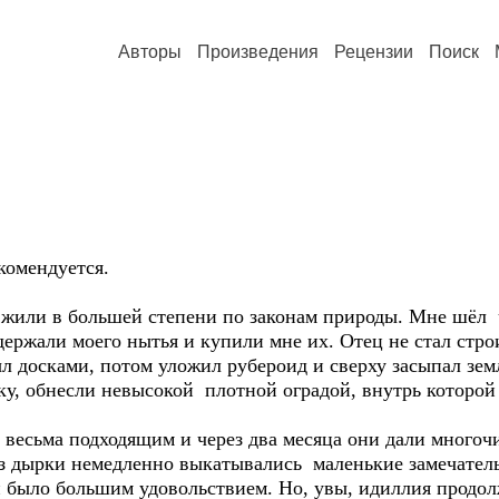
Авторы
Произведения
Рецензии
Поиск
мендуется.
 жили в большей степени по законам природы. Мне шёл ч
держали моего нытья и купили мне их. Отец не стал стро
 досками, потом уложил рубероид и сверху засыпал земл
ку, обнесли невысокой плотной оградой, внутрь которой
весьма подходящим и через два месяца они дали многочи
 из дырки немедленно выкатывались маленькие замечател
было большим удовольствием. Но, увы, идиллия продолж