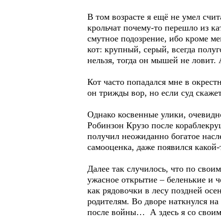
В том возрасте я ещё не умел счи
крольчат почему-то перешло из ка
смутное подозрение, ибо кроме м
кот: крупный, серый, всегда полу
нельзя, тогда он мышей не ловит.
Кот часто попадался мне в окрестн
он трижды вор, но если суд скажет
Однако косвенные улики, очевидно
Робинзон Крузо после кораблекруш
получил неожиданно богатое насл
самооценка, даже появился какой-
Далее так случилось, что по свои
ужасное открытие – беленькие и ч
как рядовочки в лесу поздней осе
родителям. Во дворе наткнулся на 
после войны… А здесь я со своим